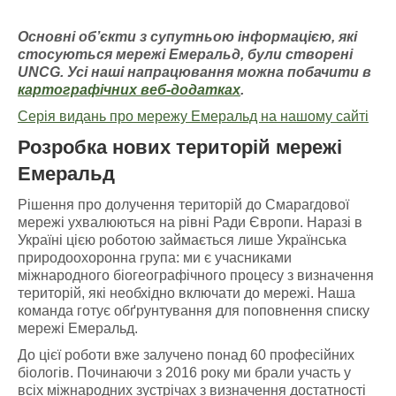
Основні об’єкти з супутньою інформацією
, які
стосуються мережі Емераль
д, були створені
UNCG
. У
сі наші напрацювання можна побачити
в
картографічних
веб-додатках
.
Серія видань про мережу Емеральд на нашому сайті
Розробка нових територій мережі
Емеральд
Рішення про долучення територій до Смарагдової
мережі ухвалюються на рівні Ради Європи. Наразі в
Україні цією роботою займається лише Українська
природоохоронна група: ми є учасниками
міжнародного біогеографічного процесу з визначення
територій, які необхідно включати до мережі. Наша
команда готує обґрунтування для поповнення списку
мережі Емеральд.
До цієї роботи вже залучено понад 60 професійних
біологів. Починаючи з 2016 року ми брали участь у
всіх міжнародних зустрічах з визначення достатності