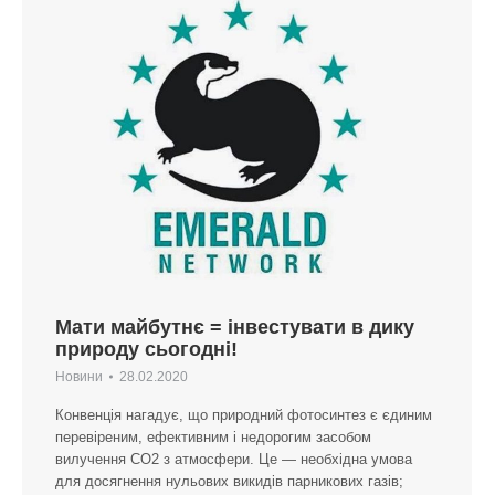
Мати майбутнє = інвестувати в дику
природу сьогодні!
Новини
28.02.2020
Конвенція нагадує, що природний фотосинтез є єдиним
перевіреним, ефективним і недорогим засобом
вилучення CO2 з атмосфери. Це — необхідна умова
для досягнення нульових викидів парникових газів;