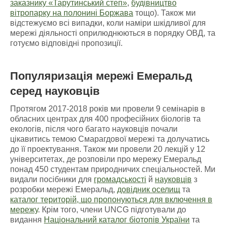
заказнику «Тарутинський степ»
,
будівництво
вітропарку на полонині Боржава
тощо). Також ми
відстежуємо всі випадки, коли наміри шкідливої для
мережі діяльності оприлюднюються в порядку ОВД, та
готуємо відповідні пропозиції.
Популяризація мережі Емеральд
серед науковців
Протягом 2017-2018 років ми провели 9 семінарів в
обласних центрах для 400 професійних біологів та
екологів, після чого багато науковців почали
цікавитись темою Смарагдової мережі та долучатись
до її проектування. Також ми провели 20 лекцій у 12
університетах, де розповіли про мережу Емеральд
понад 450 студентам природничих спеціальностей. Ми
видали посібники для
громадськості
й
науковців
з
розробки мережі Емеральд,
довідник оселищ
та
каталог територій, що пропонуються для включення в
мережу
. Крім того, члени UNCG підготували до
видання
Національний каталог біотопів України
та