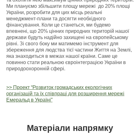
Ми плануємо збільшити площу мережі до 20% площі
України, розробити для цих місць реальні
менеджмент-плани та досягти необхідного
фінансування. Коли це станеться, ми будемо
впевнені, що 20% цінних природних територій нашої
держави будуть надійно захищені на європейському
рівні. Зі свого боку ми матимемо інструмент для
збереження для людства тієї частини Життя на Землі,
яка знаходиться в межах нашої країни. Саме це
повинно стати реальною євроінтеграцією України в
природоохоронній сфері.
>> Проект “Розвиток громадських екологічних
організацій та їх співпраці для розширення мережі
Емеральд в Україні”
Матеріали напрямку