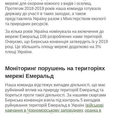
мережі для охорони кожного з видів і оселищ.
Протягом 2018-2019 років наша команда готувала
державу до участі в таких заходах, а також
представляла Україну разом з Міністерством екології
та природних ресурсів.
За кілька років Україна номінувала на включення до
мережі Емеральд 106 розроблених нами територій.
Очікуємо, що Бернська конвенція затвердить їх у 2019
році. Це збільшить площу мережі додатково на 3%
площі України.
Моніторинг порушень
на
територіях
мережі Емеральд
Наша команда відстежує випадки діяльності, що має
руйнівний вплив на природу територій Емеральд та
бореться проти такої діяльності. За нашими скаргами
Бернська конвенція взяла під контроль 5 випадків
руйнування територій Емеральд в Україні (
військові
навчання в Чорноморському заповіднику
,
оранка в