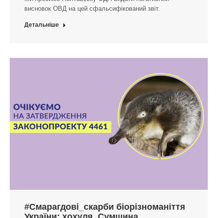
висновок ОВД на цей сфальсифікований звіт.
Детальніше
#Смарагдові_скарби біорізноманіття
України: хохуля, Сумщина