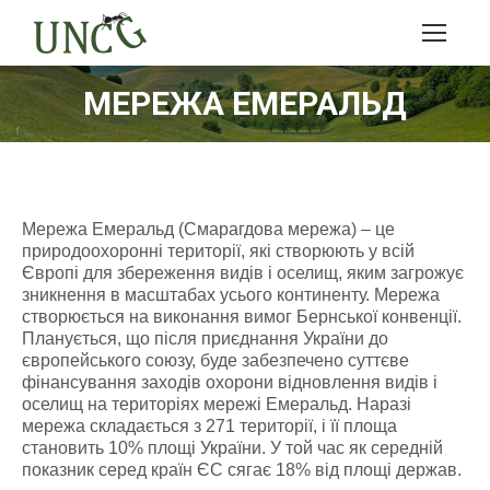
МЕРЕЖА ЕМЕРАЛЬД
Мережа Емеральд (Смарагдова мережа) – це
природоохоронні території, які створюють у всій
Європі для збереження видів і оселищ, яким загрожує
зникнення в масштабах усього континенту. Мережа
створюється на виконання вимог Бернської конвенції.
Планується, що після приєднання України до
європейського союзу, буде забезпечено суттєве
фінансування заходів охорони відновлення видів і
оселищ на територіях мережі Емеральд. Наразі
мережа складається з 271 території, і її площа
становить 10% площі України. У той час як середній
показник серед країн ЄС сягає 18% від площі держав.