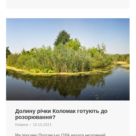
Долину річки Коломак готують до
розорювання?
Новини
19.10.2021
Ми просимо Полтавську ОДА видати негативний