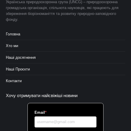
Українська природоохоронна група (UNCG) – природоохоронна
громадська організація, спільнота науковців, які працюють для
збереження біорізноманіття та розвитку природно-заповідного
фонду.
Головна
Хто ми
Наші досягнення
Наші Проєкти
Контакти
Хочу отримувати найсвіжіші новини
Email
*