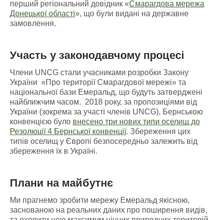
перший регіональний довідник «
Смарагдова мережа
Донецької області
», що були видані на державне
замовлення.
Участь у законодавчому процесі
Члени UNCG стали учасниками розробки Закону
України «Про території Смарагдової мережі» та
національної бази Емеральд, що будуть затверджені
найближчим часом. 2018 року, за пропозиціями від
України (зокрема за участі членів UNCG), Бернською
конвенцією було
внесено три нових типи оселищ до
Резолюції 4 Бернської конвенції
. Збереження цих
типів оселищ у Європі безпосередньо залежить від
збереження їх в Україні.
Плани на майбутнє
Ми прагнемо зробити мережу Емеральд якісною,
заснованою на реальних даних про поширення видів,
та охопити нею максимум цінних природних територій.