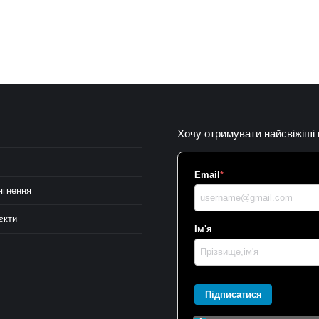
Хочу отримувати найсвіжіші
Email
*
ягнення
єкти
Ім'я
Підписатися