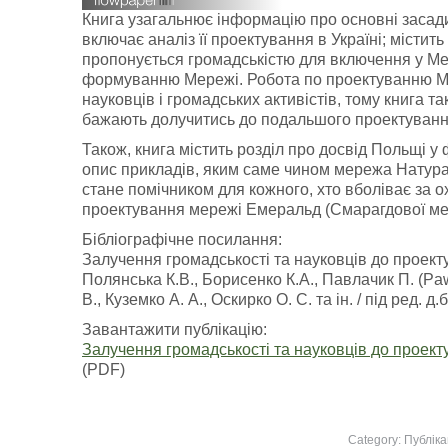
Книга узагальнює інформацію про основні засад
включає аналіз її проектування в Україні; містит
пропонується громадськістю для включення у Мер
формуванню Мережі. Робота по проектуванню Ме
науковців і громадських активістів, тому книга та
бажають долучитись до подальшого проектування
Також, книга містить розділ про досвід Польщі у
опис прикладів, яким саме чином мережа Натур
стане помічником для кожного, хто вболіває за о
проектування мережі Емеральд (Смарагдової ме
Бібліографічне посилання:
Залучення громадськості та науковців до проект
Полянська К.В., Борисенко К.А., Павлачик П. (Pa
В., Куземко А. А., Оскирко О. С. та ін. / під ред. д.
Завантажити публікацію:
Залучення громадськості та науковців до проект
(PDF)
Category:
Публіка