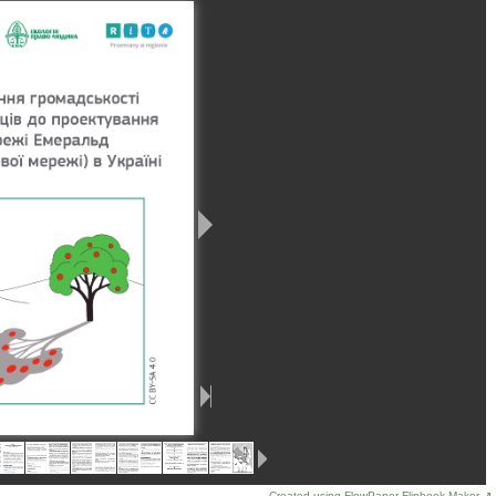
Created using FlowPaper Flipbook Maker ↗