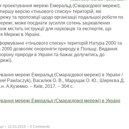
и проектування мережі Емеральд (Смарагдової мережі);
ь першу версію «тіньового списку» територій, які
ежу та пропозиції щодо організації подальшої роботи по
режі, може поєднати зусилля сотень зацікавлених
кож містить інструкції для науковців та експертів, що
 Мережі в Україні.
 формуванні «тіньового списку» територій Натура 2000 та
а 2000 дозволяє охороняти природу в Польщі. Видання
хорону природи в Україні та бажає долучитись до
режі).
ування мережі Емеральд (Смарагдової мережі) в Україні /
weł Pawlaczyk), Василюк О. В., Марущак О. Ю., Ширяєва Д.
б.н. А.Куземко. – Київ, 2017. – 304 с.
ування мережі Емеральд (Смарагдової мережі) в Україні
ції
22.03.2019
0 Comments