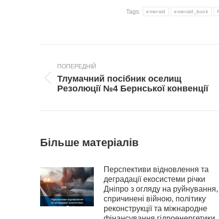
Tags:
emerald
emerald_book
Post
navigation
ПОПЕРЕДНІЙ
Тлумачний посібник оселищ
Попередній
Резолюції №4 Бернської конвенції
пост:
Більше матеріалів
Перспективи відновлення та
деградації екосистеми річки
Дніпро з огляду на руйнування,
спричинені війною, політику
реконструкції та міжнародне
фінансування гідроенергетики