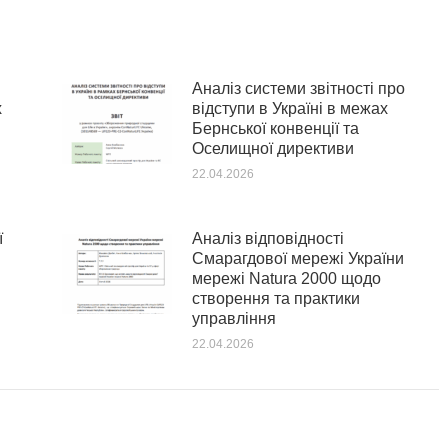
Аналіз системи звітності про
х
відступи в Україні в межах
Бернської конвенції та
Оселищної директиви
22.04.2026
ї
Аналіз відповідності
Смарагдової мережі України
мережі Natura 2000 щодо
створення та практики
управління
22.04.2026