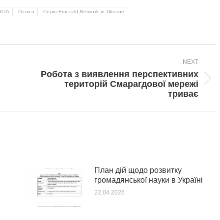
RITA
Освіта
Серія Emerald Network in Ukraine
NEXT
Робота з виявлення перспективних
Next
територій Смарагдової мережі
post:
триває
План дій щодо розвитку
громадянської науки в Україні
22.04.2026