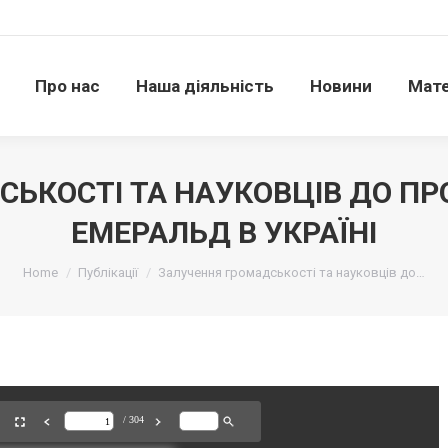
Про нас
Наша діяльність
Новини
Матері
Про нас
Наша діяльність
Новини
Мате
ЬКОСТІ ТА НАУКОВЦІВ ДО П
ЕМЕРАЛЬД В УКРАЇНІ
Ви тут:
Home
Публікації
Залучення громадськості та науковців до…