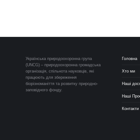
Українська природоохоронна група
Головна
(UNCG) – природоохоронна громадська
організація, спільнота науковців, які
Хто ми
працюють для збереження
біорізноманіття та розвитку природно-
Наші дос
заповідного фонду.
Наші Про
Контакти