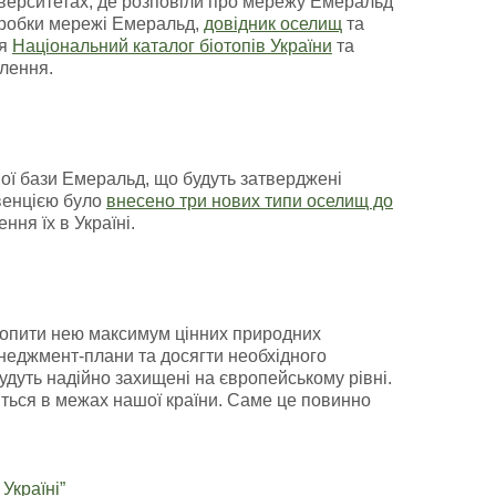
ніверситетах, де розповіли про мережу Емеральд
робки мережі Емеральд,
довідник оселищ
та
ня
Національний каталог біотопів України
та
лення.
ої бази Емеральд, що будуть затверджені
нвенцією було
внесено три нових типи оселищ до
ня їх в Україні.
хопити нею максимум цінних природних
неджмент-плани та досягти необхідного
дуть надійно захищені на європейському рівні.
иться в межах нашої країни. Саме це повинно
Україні”