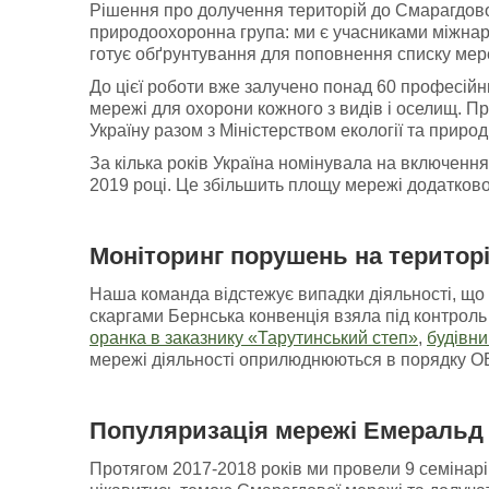
Рішення про долучення територій до Смарагдової
природоохоронна група: ми є учасниками міжнар
готує обґрунтування для поповнення списку мер
До цієї роботи вже залучено понад 60 професійни
мережі для охорони кожного з видів і оселищ. П
Україну разом з Міністерством екології та природ
За кілька років Україна номінувала на включенн
2019 році. Це збільшить площу мережі додатково
Моніторинг порушень
на
територ
Наша команда відстежує випадки діяльності, що 
скаргами Бернська конвенція взяла під контроль 
оранка в заказнику «Тарутинський степ»
,
будівни
мережі діяльності оприлюднюються в порядку ОВД
Популяризація мережі Емеральд 
Протягом 2017-2018 років ми провели 9 семінарів