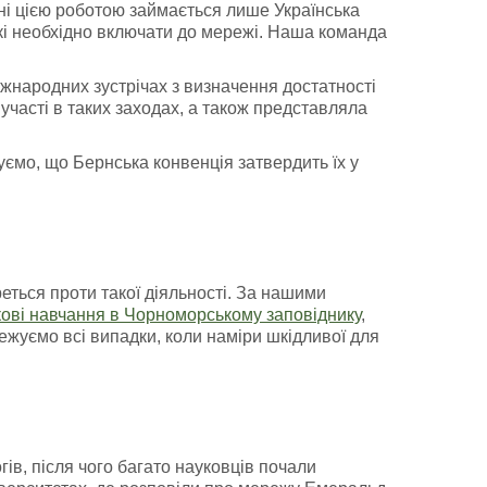
ні цією роботою займається лише Українська
кі необхідно включати до мережі. Наша команда
іжнародних зустрічах з визначення достатності
участі в таких заходах, а також представляла
уємо, що Бернська конвенція затвердить їх у
ться проти такої діяльності. За нашими
кові навчання в Чорноморському заповіднику
,
ежуємо всі випадки, коли наміри шкідливої для
ів, після чого багато науковців почали