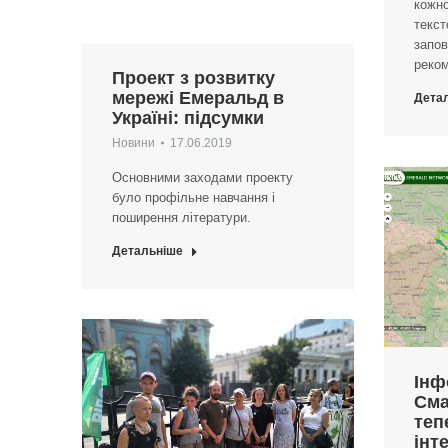
кожно
текст
запов
реком
Проект з розвитку
мережі Емеральд в
Дета
Україні: підсумки
Новини
17.06.2019
Основними заходами проекту
було профільне навчання і
поширення літератури.
Детальніше
Інф
Сма
теп
інт