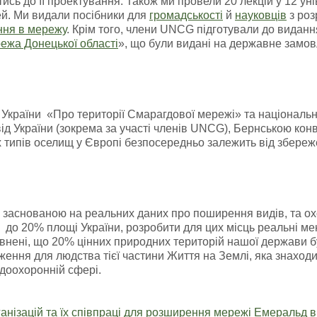
ись до її проектування. Також ми провели 20 лекцій у 12 у
й. Ми видали посібники для
громадськості
й
науковців
з роз
ння в мережу
. Крім того, члени UNCG підготували до видан
ежа Донецької області
», що були видані на державне замов
країни «Про території Смарагдової мережі» та національн
ід України (зокрема за участі членів UNCG), Бернською ко
 типів оселищ у Європі безпосередньо залежить від збережен
 заснованою на реальних даних про поширення видів, та о
 до 20% площі України, розробити для цих місць реальні ме
внені, що 20% цінних природних територій нашої держави бу
ження для людства тієї частини Життя на Землі, яка знаход
доохоронній сфері.
анізацій та їх співпраці для розширення мережі Емеральд в 