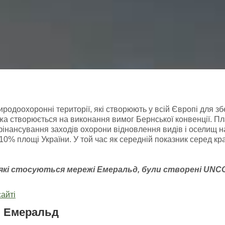
доохоронні території, які створюють у всій Європі для зб
а створюється на виконання вимог Бернської конвенції. Пл
фінансування заходів охорони відновлення видів і оселищ 
ь 10% площі України. У той час як середній показник серед к
 які стосуються мережі Емераль
д, були створені
UNC
айті
і Емеральд