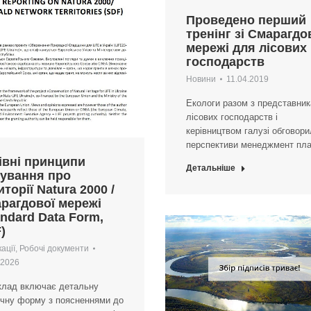
Проведено перший
тренінг зі Смарагдо
мережі для лісових
господарств
Новини
11.04.2019
Екологи разом з представни
лісових господарств і
керівництвом галузі обговор
перспективи менеджмент пла
івні принципи
Детальніше
тування про
иторії Natura 2000 /
рагдової мережі
andard Data Form,
)
ації
,
Робочі документи
.2026
клад включає детальну
ичну форму з поясненнями до