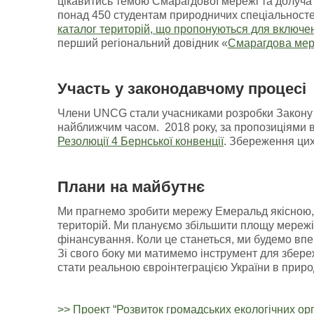
цікавитись темою Смарагдової мережі та долучат
понад 450 студентам природничих спеціальносте
каталог територій, що пропонуються для включе
перший регіональний довідник «
Смарагдова мер
Участь у законодавчому процесі
Члени UNCG стали учасниками розробки Закону У
найближчим часом. 2018 року, за пропозиціями в
Резолюції 4 Бернської конвенції
. Збереження цих
Плани на майбутнє
Ми прагнемо зробити мережу Емеральд якісною,
територій. Ми плануємо збільшити площу мережі
фінансування. Коли це станеться, ми будемо впе
Зі свого боку ми матимемо інструмент для збере
стати реальною євроінтеграцією України в приро
>> Проект “Розвиток громадських екологічних орг