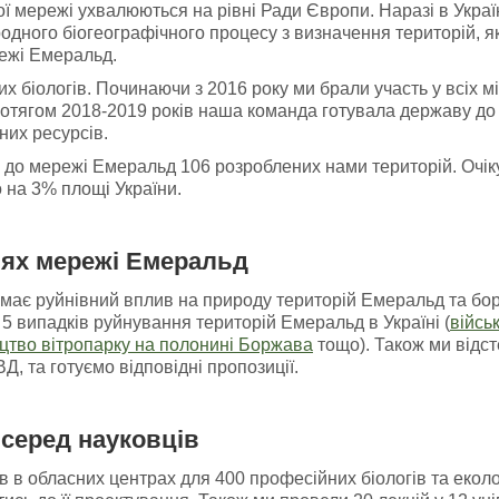
 мережі ухвалюються на рівні Ради Європи. Наразі в Украї
одного біогеографічного процесу з визначення територій, я
ежі Емеральд.
х біологів. Починаючи з 2016 року ми брали участь у всіх м
ротягом 2018-2019 років наша команда готувала державу до 
них ресурсів.
я до мережі Емеральд 106 розроблених нами територій. Очік
 на 3% площі України.
іях мережі Емеральд
має руйнівний вплив на природу територій Емеральд та боре
5 випадків руйнування територій Емеральд в Україні (
війсь
цтво вітропарку на полонині Боржава
тощо). Також ми відст
, та готуємо відповідні пропозиції.
серед науковців
 в обласних центрах для 400 професійних біологів та еколог