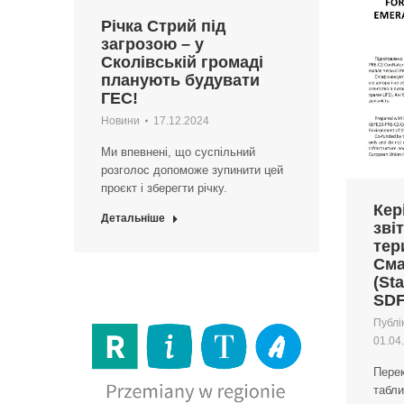
Річка Стрий під
загрозою – у
Сколівській громаді
планують будувати
ГЕС!
Новини
17.12.2024
Ми впевнені, що суспільний
розголос допоможе зупинити цей
проєкт і зберегти річку.
Кер
Детальніше
зві
тер
Сма
(St
SDF
Публік
01.04
Пере
табл