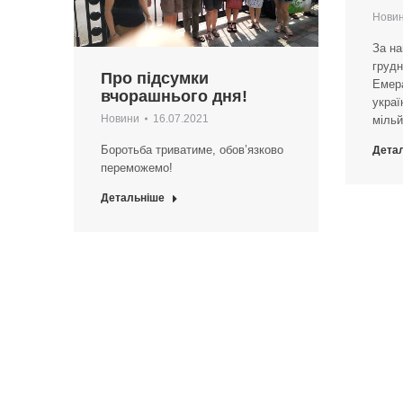
Нови
За н
грудн
Про підсумки
Емер
вчорашнього дня!
украї
Новини
16.07.2021
мільй
Боротьба триватиме, обов’язково
Дета
переможемо!
Детальніше