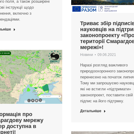
го поля, а також розширені
ові інструкції щодо
нення, включно з
ендаціями.
Триває збір підписі
науковців на підтр
льніше
законопроекту «Пр
території Смарагдо
мережі»!
Новини
09.06.2021
Наразі розгляд важливого
природоохоронного законопр
перенесено на початок липня
Тому ми запрошуємо науковц
які не встигли «підтримати»
законопроект, поставити свій
підпис на його підтрмку.
Детальніше
ормація про
рагдову мережу
ер доступна в
ернеті!