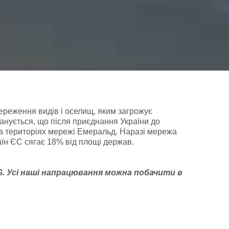
ереження видів і оселищ, яким загрожує
анується, що після приєднання України до
на територіях мережі Емеральд. Наразі мережа
раїн ЄС сягає 18% від площі держав.
G
. У
сі наші напрацювання можна побачити
в