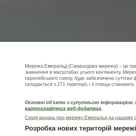
Мережа Емеральд (Смарагдова мережа) – це приро
зникнення в масштабах усього континенту. Мереж
європейського союзу, буде забезпечено суттєве 
складається з 271 території, і її площа становит
Основні об’єкти з супутньою інформацією
,
картографічних
веб-додатках
.
Серія видань про мережу Емеральд на нашому с
Розробка нових територій мереж