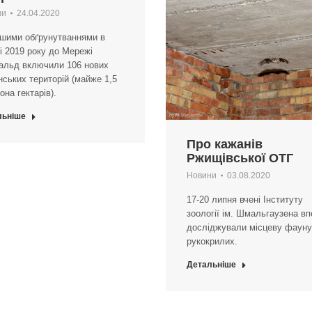
ни
24.04.2020
ашими обґрунутваннями в
і 2019 року до Мережі
альд включили 106 нових
нських територій (майже 1,5
она гектарів).
льніше
Про кажанів
Ржищівської ОТГ
Новини
03.08.2020
17-20 липня вчені Інституту
зоології ім. Шмальгаузена в
досліджували місцеву фауну
рукокрилих.
Детальніше