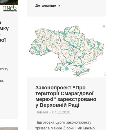
Детальніше
в
имку
о
вої
оекту
.
ів,
Законопроект “Про
території Смарагдової
мережі” зареєстровано
у Верховній Раді
Новини
07.12.2020
Підготовка цього законопроекту
тривала майже 3 роки і ми маємо