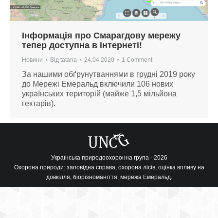
Інформація про Смарагдову мережу
тепер доступна в інтернеті!
Новини
Від
tatana
24.04.2020
1 Comment
За нашими обґрунутваннями в грудні 2019 року
до Мережі Емеральд включили 106 нових
українських територій (майже 1,5 мільйона
гектарів).
Українська природоохоронна група - 2026
Охорона природи: заповідна справа, охорона лісів, оцінка впливу на
довкілля, біорізноманіття, мережа Емеральд.