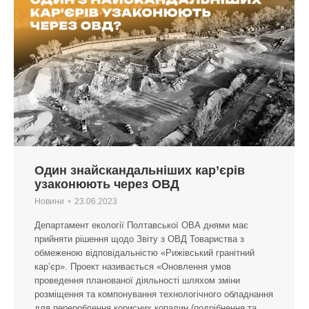
Один знайскандальніших кар’єрів
узаконюють через ОВД
Новини
23.06.2023
Департамент екології Полтавської ОВА днями має
прийняти рішення щодо Звіту з ОВД Товариства з
обмеженою відповідальністю «Рижівський гранітний
кар’єр». Проект називається «Оновлення умов
проведення планованої діяльності шляхом зміни
розміщення та компонування технологічного обладнання
для перероблення корисних копалин (подрібнення та