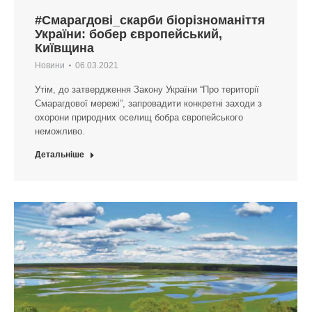
#Смарагдові_скарби біорізноманіття
України: бобер європейський,
Київщина
Новини
06.03.2021
Утім, до затвердження Закону України “Про території
Смарагдової мережі”, запровадити конкретні заходи з
охорони природних оселищ бобра європейського
неможливо.
Детальніше