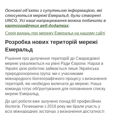
Основні об’єкти з супутньою інформацією
, які
стосуються мережі Емераль
д, були створені
UNCG
. У
сі наші напрацювання можна побачити
в
картографічних
веб-додатках
.
Серія видань про мережу Емеральд на нашому сайті
Розробка нових територій мережі
Емеральд
Рішення про долучення територій до Смарагдової
мережі ухвалюються на рівні Ради Європи. Наразі в
Україні цією роботою займається лише Українська
природоохоронна група: ми є учасниками
міжнародного біогеографічного процесу з визначення
територій, які необхідно включати до мережі. Наша
команда готує обґрунтування для поповнення списку
мережі Емеральд.
До цієї роботи вже залучено понад 60 професійних
біологів. Починаючи з 2016 року ми брали участь у
всіх міжнародних зустрічах з визначення достатності