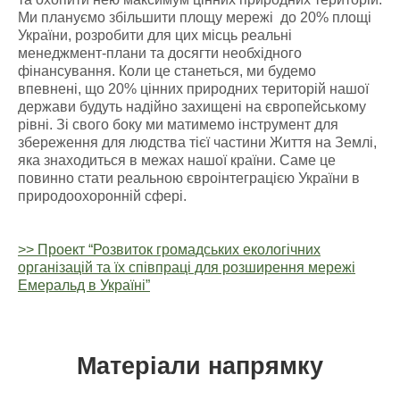
Ми плануємо збільшити площу мережі до 20% площі
України, розробити для цих місць реальні
менеджмент-плани та досягти необхідного
фінансування. Коли це станеться, ми будемо
впевнені, що 20% цінних природних територій нашої
держави будуть надійно захищені на європейському
рівні. Зі свого боку ми матимемо інструмент для
збереження для людства тієї частини Життя на Землі,
яка знаходиться в межах нашої країни. Саме це
повинно стати реальною євроінтеграцією України в
природоохоронній сфері.
>> Проект “Розвиток громадських екологічних
організацій та їх співпраці для розширення мережі
Емеральд в Україні”
Матеріали напрямку