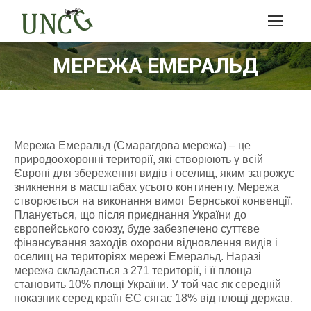
МЕРЕЖА ЕМЕРАЛЬД
Мережа Емеральд (Смарагдова мережа) – це
природоохоронні території, які створюють у всій
Європі для збереження видів і оселищ, яким загрожує
зникнення в масштабах усього континенту. Мережа
створюється на виконання вимог Бернської конвенції.
Планується, що після приєднання України до
європейського союзу, буде забезпечено суттєве
фінансування заходів охорони відновлення видів і
оселищ на територіях мережі Емеральд. Наразі
мережа складається з 271 території, і її площа
становить 10% площі України. У той час як середній
показник серед країн ЄС сягає 18% від площі держав.