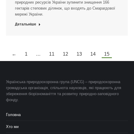
природних ресурсів України зупинити знищення 166
гектарів степових ділянок, що входять до Смарагдової
мережі України.
Детальніше
←
1
…
11
12
13
14
15
Українська природоохоронна група (UNCG) – природоохоронна
громадська організація, спільнота науковців, які працюють для
збереження біорізноманіття та розвитку природно-заповідного
фонду.
Головна
Хто ми