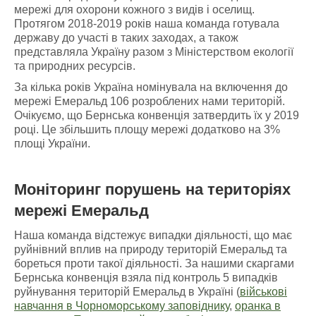
мережі для охорони кожного з видів і оселищ.
Протягом 2018-2019 років наша команда готувала
державу до участі в таких заходах, а також
представляла Україну разом з Міністерством екології
та природних ресурсів.
За кілька років Україна номінувала на включення до
мережі Емеральд 106 розроблених нами територій.
Очікуємо, що Бернська конвенція затвердить їх у 2019
році. Це збільшить площу мережі додатково на 3%
площі України.
Моніторинг порушень
на
територіях
мережі Емеральд
Наша команда відстежує випадки діяльності, що має
руйнівний вплив на природу територій Емеральд та
бореться проти такої діяльності. За нашими скаргами
Бернська конвенція взяла під контроль 5 випадків
руйнування територій Емеральд в Україні (
військові
навчання в Чорноморському заповіднику
,
оранка в