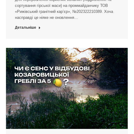
сортування гірської маси) на проммайданчику ТОВ
«Рижівський гранітний кар’єр», №202322210389. Хоча
насправді це ніяке не оновлення…
Детальніше