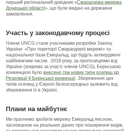
перший регіональний довідник «
Смарагдова мережа
Донецької області
», що були видані на державне
замовлення.
Участь у законодавчому процесі
Члени UNCG стали учасниками розробки Закону
України «Про території Смарагдової мережі» та
національної бази Емеральд, що будуть затверджені
найближчим часом. 2018 року, за пропозиціями від
України (зокрема за участі членів UNCG), Бернською
конвенцією було
внесено три нових типи оселищ до
Резолюції 4 Бернської конвенції
. Збереження цих
типів оселищ у Європі безпосередньо залежить від
збереження їх в Україні.
Плани на майбутнє
Ми прагнемо зробити мережу Емеральд якісною,
заснованою на реальних даних про поширення видів,
та охопити нею максимум цінних природних територій.