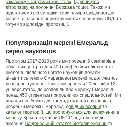
заказнику «Тарутинський степ»
,
будівництво
вітропарку на полонині Боржава
тощо). Також ми
відстежуємо всі випадки, коли наміри шкідливої для
мережі діяльності оприлюднюються в порядку ОВД, та
готуємо відповідні пропозиції.
Популяризація мережі Емеральд
серед науковців
Протягом 2017-2018 років ми провели 9 семінарів в
обласних центрах для 400 професійних біологів та
екологів, після чого багато науковців почали
цікавитись темою Смарагдової мережі та долучатись
до її проектування. Також ми провели 20 лекцій у 12
університетах, де розповіли про мережу Емеральд
понад 450 студентам природничих спеціальностей. Ми
видали посібники для
громадськості
й
науковців
з
розробки мережі Емеральд,
довідник оселищ
та
каталог територій, що пропонуються для включення в
мережу
. Крім того, члени UNCG підготували до
видання
Національний каталог біотопів України
та