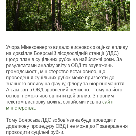
Учора Мінекоенерго видало висновок з оцінки впливу
на довкілля Боярській лісодослідній станції (ЛДС)
щодо планів суцільних рубок на найближчі роки. За
результатами аналізу звіту з ОВД та зауважень
громадськості, міністерство встановило, що
проведення суцільних рубок може призвезти до
значного впливу на фауну, флору та біорізноманіття.
А сам звіт з ОВД зроблений неякісно. І тому на його
основі неможливо оцінити цей вплив. З повним
текстом висновку можна ознайомитись на
сайті
міністерства.
Тому Боярська ЛДС зобов’язана буде проводити
додаткову процедуру ОВД і не може до її завершення
проводити суцільні рубки.