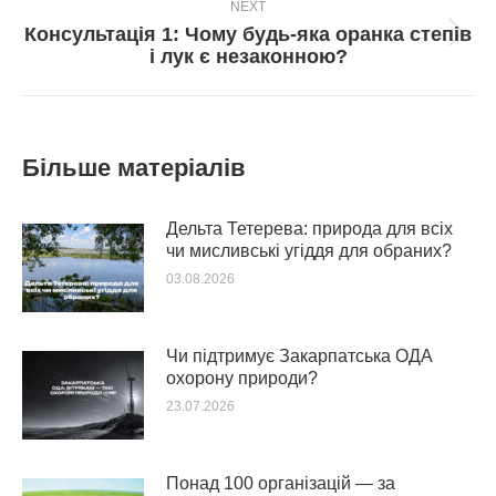
NEXT
Консультація 1: Чому будь-яка оранка степів
Next
і лук є незаконною?
post:
Більше матеріалів
Дельта Тетерева: природа для всіх
чи мисливські угіддя для обраних?
03.08.2026
Чи підтримує Закарпатська ОДА
охорону природи?
23.07.2026
Понад 100 організацій — за