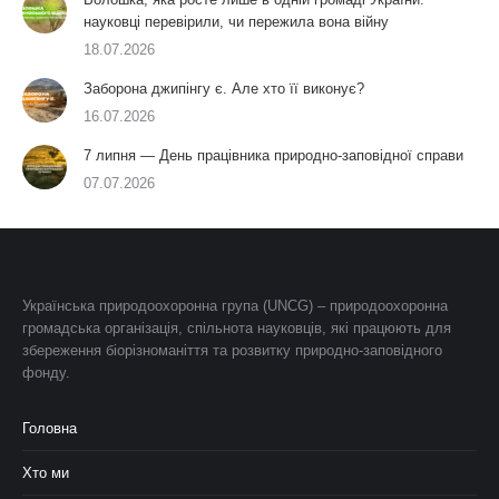
науковці перевірили, чи пережила вона війну
18.07.2026
Заборона джипінгу є. Але хто її виконує?
16.07.2026
7 липня — День працівника природно-заповідної справи
07.07.2026
Українська природоохоронна група (UNCG) – природоохоронна
громадська організація, спільнота науковців, які працюють для
збереження біорізноманіття та розвитку природно-заповідного
фонду.
Головна
Хто ми