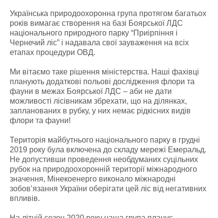
Українська природоохоронна група протягом багатьох
років вимагає створення на базі Боярської ЛДС
національного природного парку “Приірпіння і
Чернечий ліс” і надавала свої зауваження на всіх
етапах процедури ОВД.
Ми вітаємо таке рішення міністерства. Наші фахівці
планують додаткові польові дослідження флори та
фауни в межах Боярської ЛДС – аби не дати
можливості лісівникам збрехати, що на ділянках,
запланованих в рубку, у них немає рідкісних видів
флори та фауни!
Територія майбутнього національного парку в грудні
2019 року була включена до складу мережі Емеральд.
Не допустивши проведення необдуманих суцільних
рубок на природоохоронній території міжнародного
значення, Мінекоенерго виконало міжнародні
зобов’язання України оберігати цей ліс від негативних
впливів.
На літній сезон 2020 року наша група планує