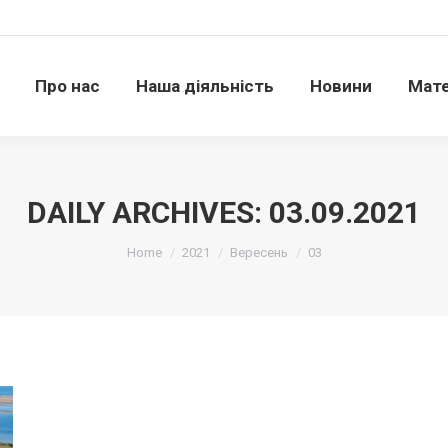
Про нас
Наша діяльність
Новини
Матері
Про нас
Наша діяльність
Новини
Мате
DAILY ARCHIVES:
03.09.2021
Ви тут:
Home
2021
Вересень
03