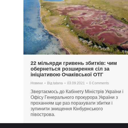
22 мільярди гривень збитків: чим
обернеться розширення сіл за
ініціативою Очаківської ОТГ
Новини
Від
tatana
03.09.2021
0 Comments
Звертаємось до Кабінету Міністрів України і
Офісу Генерального прокурора України з
проханням ще раз порахувати збитки і
зупинити знищення Кінбурнського
півострова.