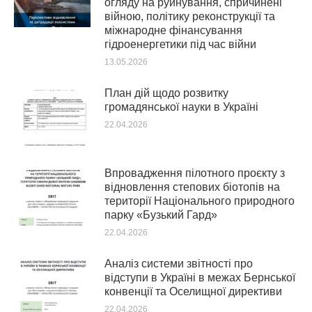
огляду на руйнування, спричинені
війною, політику реконструкції та
міжнародне фінансування
гідроенергетики під час війни
13.05.2026
План дій щодо розвитку
громадянської науки в Україні
22.04.2026
Впровадження пілотного проєкту з
відновлення степових біотопів на
території Національного природного
парку «Бузький Гард»
22.04.2026
Аналіз системи звітності про
відступи в Україні в межах Бернської
конвенції та Оселищної директиви
22.04.2026