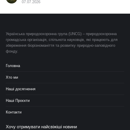
07.07.2026
Українська природоохоронна група (UNCG) – природоохоронна
громадська організація, спільнота науковців, які працюють для
збереження біорізноманіття та розвитку природно-заповідного
фонду.
Головна
Хто ми
Наші досягнення
Наші Проєкти
Контакти
Хочу отримувати найсвіжіші новини