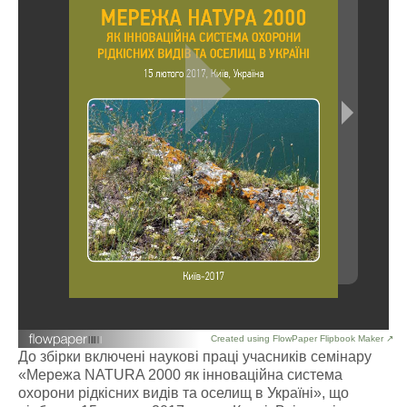
Created using FlowPaper Flipbook Maker ↗
До збірки включені наукові праці учасників семінару
«Мережа NATURA 2000 як інноваційна система
охорони рідкісних видів та оселищ в Україні», що