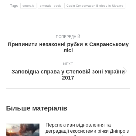
Tags:
emerald
emerald_book
Серія Conservation Biology in Ukraine
Post
ПОПЕРЕДНІЙ
navigation
Припинити незаконні рубки в Савранському
Попередній
лісі
пост:
NEXT
Заповідна справа у Степовій зоні України
Next
2017
post:
Більше матеріалів
Перспективи відновлення та
деградації екосистеми річки Дніпро з