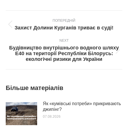
Post
ПОПЕРЕДНІЙ
navigation
Попередній
Захист Долини Курганів триває в суді!
пост:
NEXT
Будівництво внутрішнього водного шляху
Next
Е40 на території Республіки Білорусь:
post:
екологічні ризики для України
Більше матеріалів
Як «кумівські потреби» прикривають
джипінг?
07.08.2026