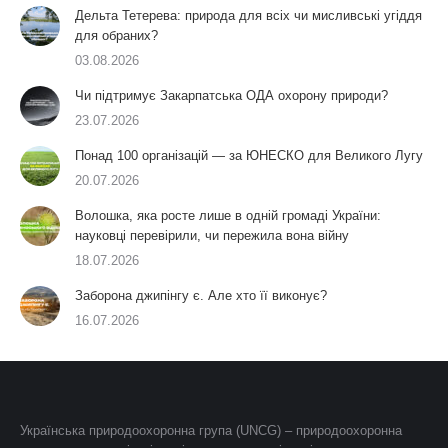
Дельта Тетерева: природа для всіх чи мисливські угіддя
для обраних?
03.08.2026
Чи підтримує Закарпатська ОДА охорону природи?
23.07.2026
Понад 100 організацій — за ЮНЕСКО для Великого Лугу
20.07.2026
Волошка, яка росте лише в одній громаді України:
науковці перевірили, чи пережила вона війну
18.07.2026
Заборона джипінгу є. Але хто її виконує?
16.07.2026
Українська природоохоронна група (UNCG) – природоохоронна