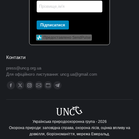
Підписатися
Предоставлено SendPulse
Контакти
press@uncg.org.ua
Для офіційного листування:
uncg.ua@gmail.com
Find us on:
Facebook
X
Instagram
Mail
Website
Telegram
сторінка
сторінка
сторінка
сторінка
сторінка
сторінка
відкривається
відкривається
відкривається
відкривається
відкривається
відкривається
у
у
у
у
у
у
новому
новому
новому
новому
новому
новому
Українська природоохоронна група - 2026
Охорона природи: заповідна справа, охорона лісів, оцінка впливу на
вікні
вікні
вікні
вікні
вікні
вікні
довкілля, біорізноманіття, мережа Емеральд.