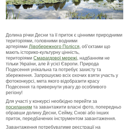
Долина річки Десни та її приток є цінними природними
територіями, головними водними
артеріями
Лівобережного Полісся
, об’єктами що
мають історико-культурну цінність,
територіями
Смарагдової мережі
, надбанням не
тільки України, але й усієї Європи. Природа
Подесення унікальна та потребує захисту та
збереження. Запрошуємо всіх охочих взяти участь у
фотоконкурсі, мета якого відобразити красу
Подесення та привернути увагу до особливого
регіону!
Для участі у конкурсі необхідно перейти за
посиланням
та завантажити власні фото, попередньо
обравши долину Десни, Сейму, Снові або інших
приток, передбачених інструментом завантаження.
Завантаження потребуватиме реєстрації на