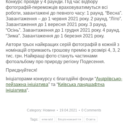
Конкурс пройде у 4 раунди. Під час відбору
фотографій-переможців враховуватимуться всі
роботи, завантажені до певного часу: 1 раунд. “Весна”.
Завантаження – до 1 червня 2021 року. 2 раунд. “Літо”.
Завантаження до 1 вересня 2021 року. 3 раунд.
“Осінь”. Завантаження до 1 грудня 2021 року. 4 раунд.
“Зима”. Завантаження до 1 березня 2021 року.
Автори трьох найкращих серій фотографій в кожній з
номінацій отримають грошову премію в розмірі 4, 3, 2
тис. грн. Найкращі фото стануть частинами
фотоальбому про природу регіону Подесення.
Приєднуйтеся!
Ініціаторами конкурсу є благодійні фонди “
Андріївсько-
пейзажна ініціатива
” та “
Київська ландшафтна
ініціатива
“.
Category:
Новини
19.04.2021
0 Comments
Tags:
emerald
Біорізноманіття
Освіта