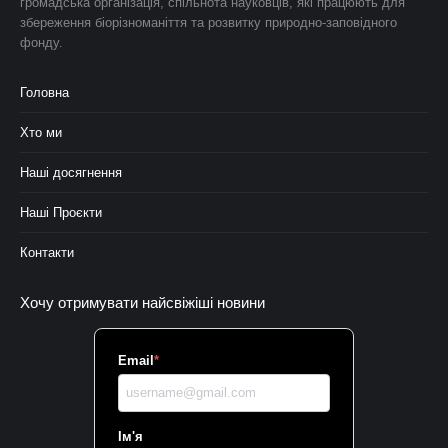
громадська організація, спільнота науковців, які працюють для
збереження біорізноманіття та розвитку природно-заповідного
фонду.
Головна
Хто ми
Наші досягнення
Наші Проєкти
Контакти
Хочу отримувати найсвіжіші новини
Email
*
Ім'я