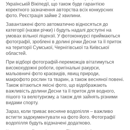
Українській Вікіпедії, що також буде гарантією
коректного зазначення авторства всіх конкурсних
фото. Реєстрація займе 2 хвилини.
Завантажені фото автоматично відносяться до
категорії (назви річки) і будуть надалі доступні на
умовах вільної ліцензії. У фотоконкурсі приймаються
фотографії, зроблені в долині річки Десни та її приток
на території Сумської, Чернігівської та Київської
областей.
При відборі фотографій-переможців вітатимуться
високохудожні роботи, оригінальні ракурси,
мальовничі фото краєвидів, явищ природи,
макрофото рослин та тварин, а також весняної повені.
Також вітаються якісні фото, що відображають
важливість долини Десни та її приток для водного,
пішого та велотуризму, а також для зайнять різними
видами спорту.
Зараз, коли триває весняне водопілля – важливо
встигти задокументувати на фото його. Фотографії
водопілля будуть відзначені додатково.