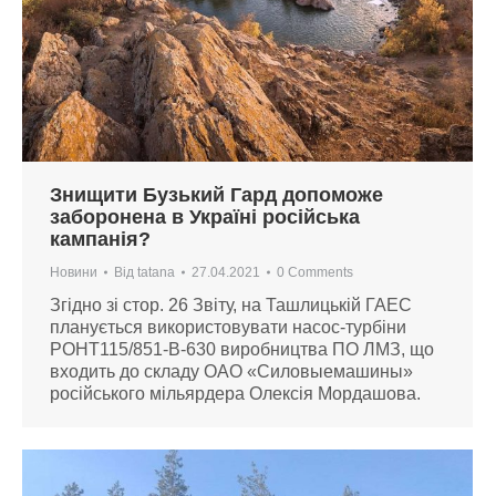
Знищити Бузький Гард допоможе
заборонена в Україні російська
кампанія?
Новини
Від
tatana
27.04.2021
0 Comments
Згідно зі стор. 26 Звіту, на Ташлицькій ГАЕС
планується використовувати насос-турбіни
РОНТ115/851-В-630 виробництва ПО ЛМЗ, що
входить до складу ОАО «Силовыемашины»
російського мільярдера Олексія Мордашова.