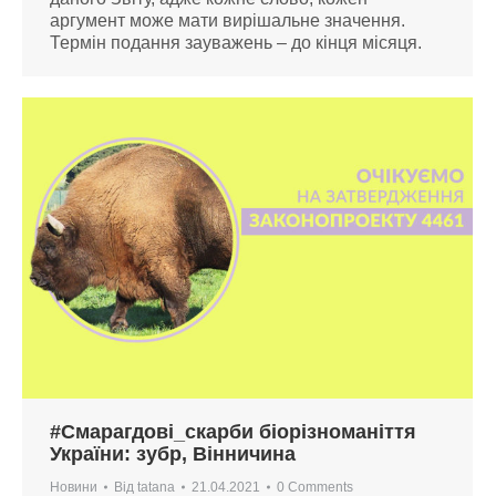
аргумент може мати вирішальне значення.
Термін подання зауважень – до кінця місяця.
#Смарагдові_скарби біорізноманіття
України: зубр, Вінничина
Новини
Від
tatana
21.04.2021
0 Comments