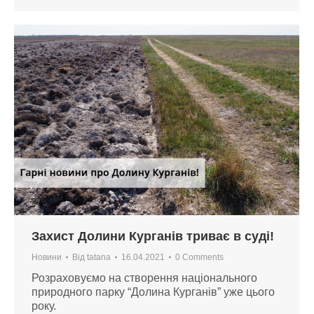
Захист Долини Курганів триває в суді!
Новини
Від
tatana
16.04.2021
0 Comments
Розраховуємо на створення національного
природного парку “Долина Курганів” уже цього
року.