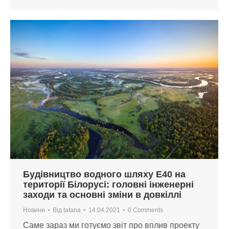
Будівництво водного шляху Е40 на
території Білорусі: головні інженерні
заходи та основні зміни в довкіллі
Новини
Від
tatana
14.04.2021
0 Comments
Саме зараз ми готуємо звіт про вплив проекту