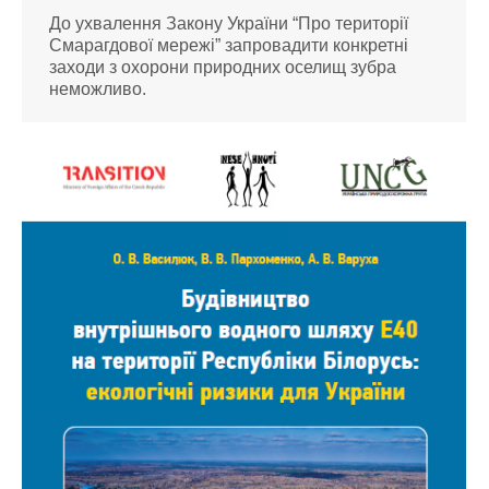
До ухвалення Закону України “Про території
Смарагдової мережі” запровадити конкретні
заходи з охорони природних оселищ зубра
неможливо.