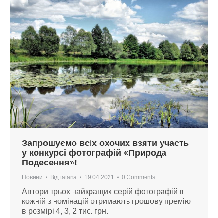
Запрошуємо всіх охочих взяти участь
у конкурсі фотографій «Природа
Подесення»!
Новини
Від
tatana
19.04.2021
0 Comments
Автори трьох найкращих серій фотографій в
кожній з номінацій отримають грошову премію
в розмірі 4, 3, 2 тис. грн.