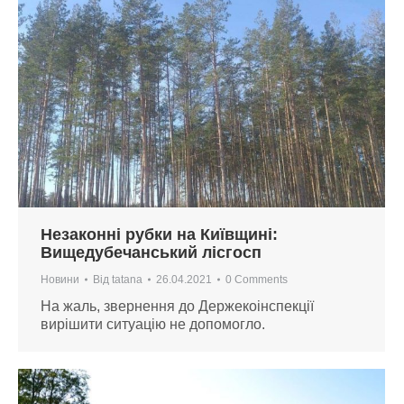
Незаконні рубки на Київщині:
Вищедубечанський лісгосп
Новини
Від
tatana
26.04.2021
0 Comments
На жаль, звернення до Держекоінспекції
вирішити ситуацію не допомогло.