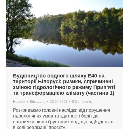
Будівництво водного шляху Е40 на
території Білорусі: ризики, спричинені
зміною гідрологічного режиму Прип’яті
та трансформацією клімату (частина 1)
Новини
Від
tatana
23.04.2021
0 Comments
Розкриваємо головні наслідки від порушення
гідрологічних умов та здатності боліт до
підтримки рівня ґрунтових вод, що відбудеться
в ході реалізації проєкту.