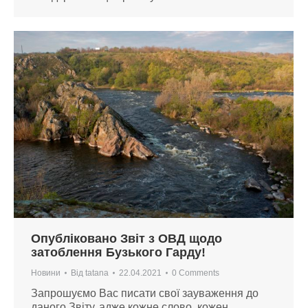
Опубліковано Звіт з ОВД щодо
затоблення Бузького Гарду!
Новини
Від
tatana
22.04.2021
0 Comments
Запрошуємо Вас писати свої зауваження до
даного Звіту, адже кожне слово, кожен