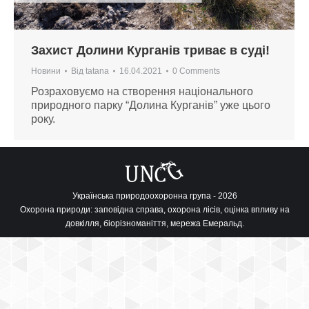
Захист Долини Курганів триває в суді!
Новини
Від
tatana
16.04.2021
0 Comments
Розраховуємо на створення національного
природного парку “Долина Курганів” уже цього
року.
Українська природоохоронна група - 2026
Охорона природи: заповідна справа, охорона лісів, оцінка впливу на
довкілля, біорізноманіття, мережа Емеральд.