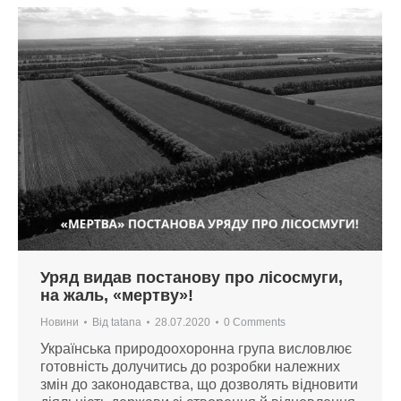
Уряд видав постанову про лісосмуги,
на жаль, «мертву»!
Новини
Від
tatana
28.07.2020
0 Comments
Українська природоохоронна група висловлює
готовність долучитись до розробки належних
змін до законодавства, що дозволять відновити