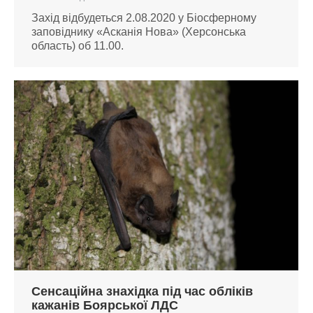
Захід відбудеться 2.08.2020 у Біосферному
заповіднику «Асканія Нова» (Херсонська
область) об 11.00.
Сенсаційна знахідка під час обліків
кажанів Боярської ЛДС