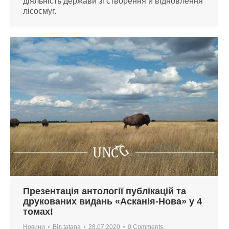
діяльність держави зі створення й відновлення
лісосмуг.
Презентація антології публікацій та
друкованих видань «Асканія-Нова» у 4
томах!
Новини
Від
tatana
28.07.2020
0 Comments