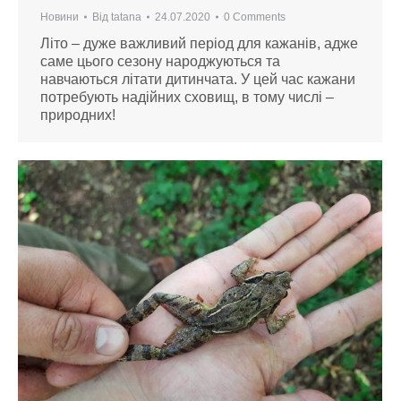
Новини
Від
tatana
24.07.2020
0 Comments
Літо – дуже важливий період для кажанів, адже
саме цього сезону народжуються та
навчаються літати дитинчата. У цей час кажани
потребують надійних сховищ, в тому числі –
природних!