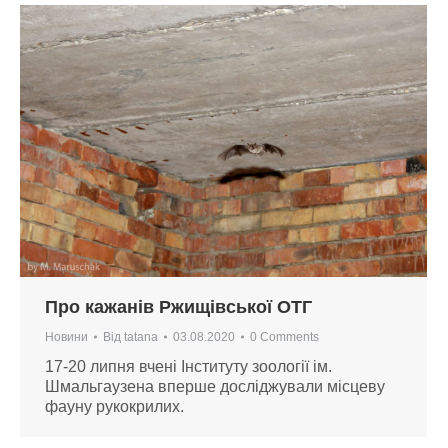
Про кажанів Ржищівської ОТГ
Новини
Від
tatana
03.08.2020
0 Comments
17-20 липня вчені Інституту зоології ім.
Шмальгаузена вперше досліджували місцеву
фауну рукокрилих.