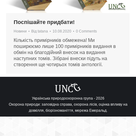
Поспішайте придбати!
Новини
Від
tatana
10.08.2020
0 Comments
Кількість примірників обмежена! Ми
поширюємо лише 100 примірників видання в
обмін на благодійний внесок на видання
наступних томів. Зібрані внески підуть на
створення ще чотирьох томів антології.
Українська природоохоронна група - 2026
Охорона природи: заповідна справа, охорона лісів, оцінка впливу на
довкілля, біорізноманіття, мережа Емеральд.