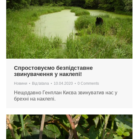
Спростовуємо безпідставне
звинувачення у наклепі!
Новини
Від
tatana
10.04.2020
0 Comments
Нещодавно Генплан Києва звинуватив нас у
брехні на наклепі.