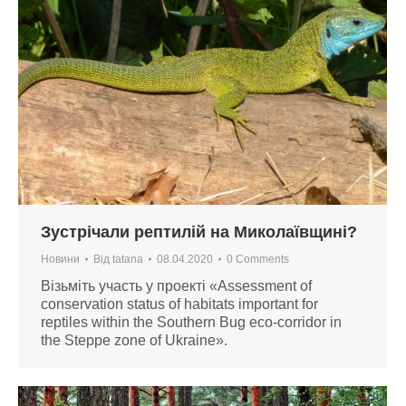
Зустрічали рептилій на Миколаївщині?
Новини
Від
tatana
08.04.2020
0 Comments
Візьміть участь у проекті «Assessment of
conservation status of habitats important for
reptiles within the Southern Bug eco-corridor in
the Steppe zone of Ukraine».