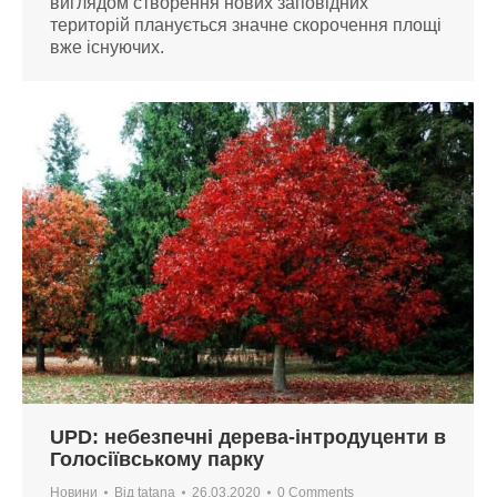
виглядом створення нових заповідних
територій планується значне скорочення площі
вже існуючих.
UPD: небезпечні дерева-інтродуценти в
Голосіївському парку
Новини
Від
tatana
26.03.2020
0 Comments