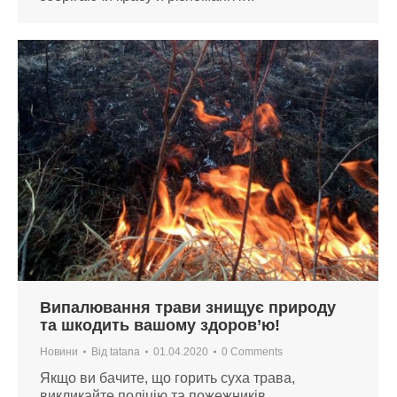
Випалювання трави знищує природу
та шкодить вашому здоров’ю!
Новини
Від
tatana
01.04.2020
0 Comments
Якщо ви бачите, що горить суха трава,
викликайте поліцію та пожежників.