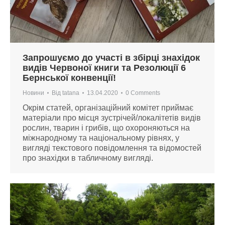
Запрошуємо до участі в збірці знахідок
видів Червоної книги та Резолюції 6
Бернської конвенції!
Новини
Від
tatana
13.04.2020
0 Comments
Окрім статей, організаційний комітет приймає
матеріали про місця зустрічей/локалітетів видів
рослин, тварин і грибів, що охороняються на
міжнародному та національному рівнях, у
вигляді текстового повідомлення та відомостей
про знахідки в табличному вигляді.