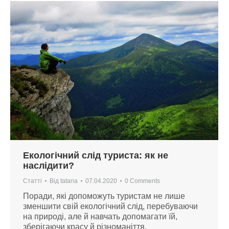
Екологічний слід туриста: як не
наслідити?
Статті
Від
tatana
07.04.2020
0 Comments
Поради, які допоможуть туристам не лише
зменшити свій екологічний слід, перебуваючи
на природі, але й навчать допомагати їй,
зберігаючи красу й різноманіття.