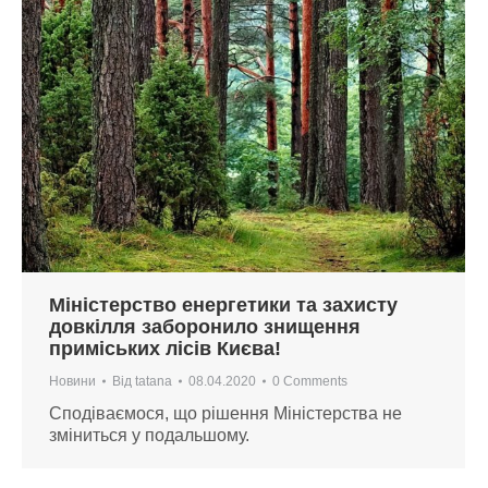
Міністерство енергетики та захисту
довкілля заборонило знищення
приміських лісів Києва!
Новини
Від
tatana
08.04.2020
0 Comments
Сподіваємося, що рішення Міністерства не
зміниться у подальшому.