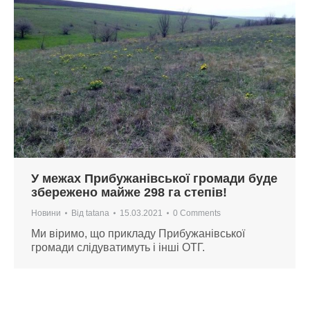
У межах Прибужанівської громади буде
збережено майже 298 га степів!
Новини
Від
tatana
15.03.2021
0 Comments
Ми віримо, що прикладу Прибужанівської
громади слідуватимуть і інші ОТГ.