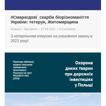
#Смарагдові_скарби біорізноманіття
України: тетерук, Житомирщина
Новини
Від
tatana
27.03.2021
0 Comments
З нетерпінням очікуємо на ухвалення закону в
2021 році!