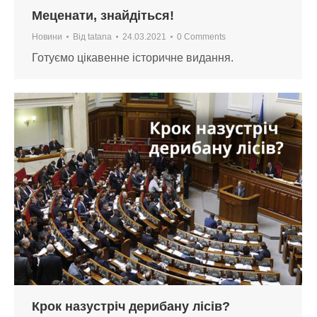
Меценати, знайдіться!
Новини
Від
tatana
24.03.2021
0 Comments
Готуємо цікавенне історичне видання.
Крок назустріч дерибану лісів?