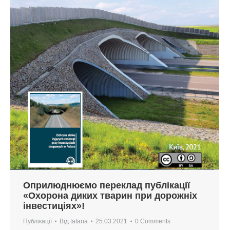
Оприлюднюємо переклад публікації
«Охорона диких тварин при дорожніх
інвестиціях»!
Публікації
Від
tatana
25.03.2021
0 Comments