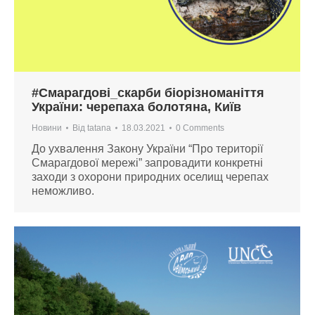
#Смарагдові_скарби біорізноманіття
України: черепаха болотяна, Київ
Новини
Від
tatana
18.03.2021
0 Comments
До ухвалення Закону України “Про території
Смарагдової мережі” запровадити конкретні
заходи з охорони природних оселищ черепах
неможливо.