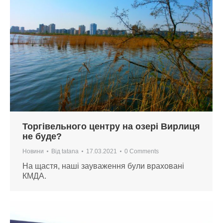
Торгівельного центру на озері Вирлиця
не буде?
Новини
Від
tatana
17.03.2021
0 Comments
На щастя, наші зауваження були враховані
КМДА.