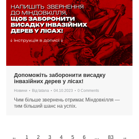
Допоможіть заборонити висадку
інвазійних дерев у лісах!
Новини
Від
tatana
04.10.2023
0 Comments
Чим більше звернень отримає Міндовкілля —
тим більший шанс на успіх.
←
1
2
3
4
5
6
…
83
→