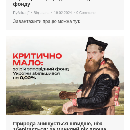
фонду
Публікації
Від
tatana
19.02.2024
0 Comments
Завантажити працю можна тут.
Природа знищується швидше, ніж
зберігається: за минулий рік площа