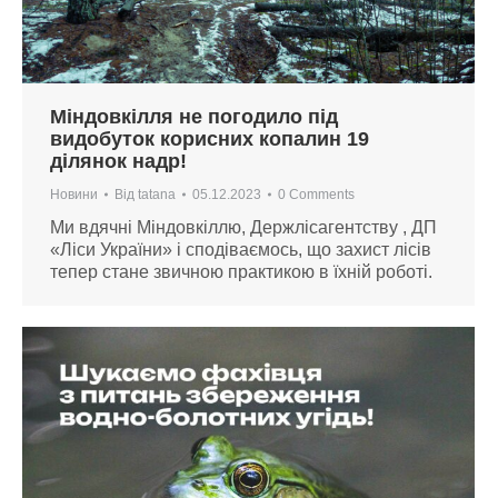
Міндовкілля не погодило під
видобуток корисних копалин 19
ділянок надр!
Новини
Від
tatana
05.12.2023
0 Comments
Ми вдячні Міндовкіллю, Держлісагентству , ДП
«Ліси України» і сподіваємось, що захист лісів
тепер стане звичною практикою в їхній роботі.