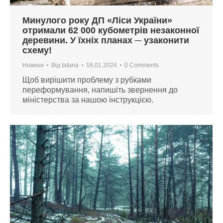
Минулого року ДП «Ліси України»
отримали 62 000 кубометрів незаконної
деревини. У їхніх планах ─ узаконити
схему!
Новини
Від
tatana
16.01.2024
0 Comments
Щоб вирішити проблему з рубками
переформування, напишіть звернення до
міністерства за нашою інструкцією.