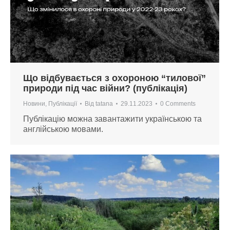
Що відбувається з охороною “тилової”
природи під час війни? (публікація)
Новини
,
Публікації
Від
tatana
29.11.2023
0 Comments
Публікацію можна завантажити українською та
англійською мовами.