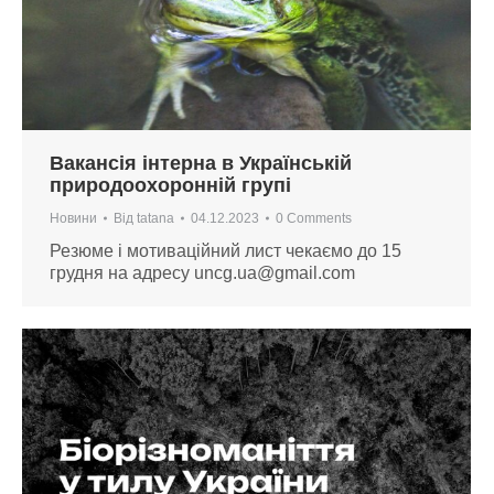
Вакансія інтерна в Українській
природоохоронній групі
Новини
Від
tatana
04.12.2023
0 Comments
Резюме і мотиваційний лист чекаємо до 15
грудня на адресу
uncg.ua@gmail.com