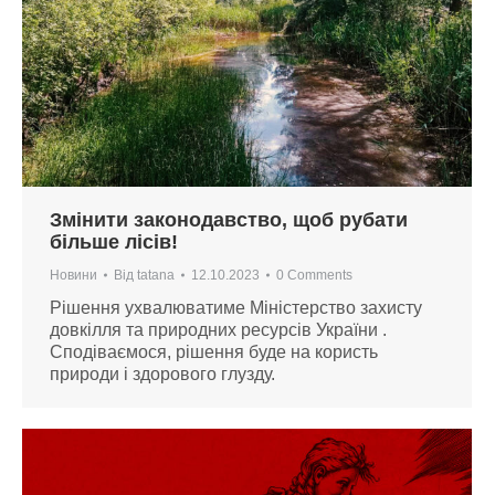
Змінити законодавство, щоб рубати
більше лісів!
Новини
Від
tatana
12.10.2023
0 Comments
Рішення ухвалюватиме Міністерство захисту
довкілля та природних ресурсів України .
Сподіваємося, рішення буде на користь
природи і здорового глузду.