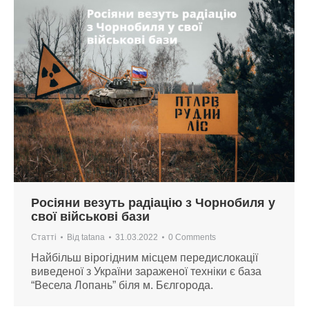
Росіяни везуть радіацію з Чорнобиля у
свої військові бази
Статті
Від
tatana
31.03.2022
0 Comments
Найбільш вірогідним місцем передислокації
виведеної з України зараженої техніки є база
“Весела Лопань” біля м. Бєлгорода.