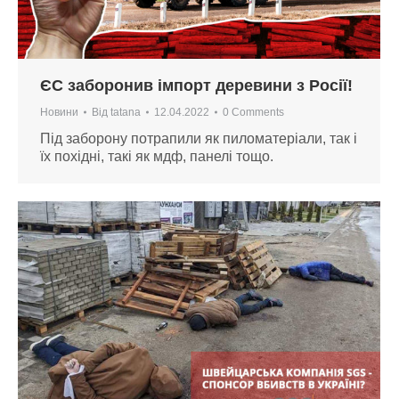
ЄС заборонив імпорт деревини з Росії!
Новини
Від
tatana
12.04.2022
0 Comments
Під заборону потрапили як пиломатеріали, так і
їх похідні, такі як мдф, панелі тощо.