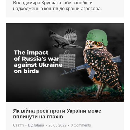
Володимира Крупчака, аби запобігти
надходженню коштів до країни-агресора.
Як війна росії проти України може
вплинути на птахів
Статті
Від
tatana
26.03.2022
0 Comments