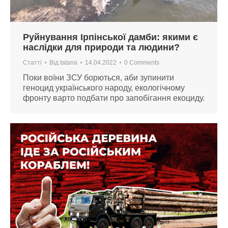
Руйнування Ірпінської дамби: якими є
наслідки для природи та людини?
Статті
Від
tatana
14.04.2022
0 Comments
Поки воїни ЗСУ борються, аби зупинити
геноцид українського народу, екологічному
фронту варто подбати про запобігання екоциду.