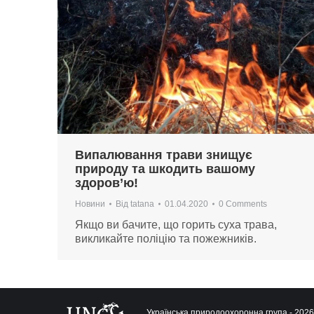
Випалювання трави знищує
природу та шкодить вашому
здоров’ю!
Новини
Від
tatana
01.04.2020
0 Comments
Якщо ви бачите, що горить суха трава,
викликайте поліцію та пожежників.
Українська природоохоронна група - 2026