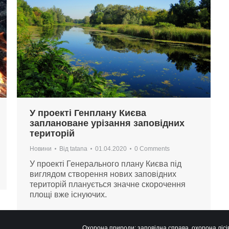
У проекті Генплану Києва
заплановане урізання заповідних
територій
Новини
Від
tatana
01.04.2020
0 Comments
У проекті Генерального плану Києва під
виглядом створення нових заповідних
територій планується значне скорочення
площі вже існуючих.
Охорона природи: заповідна справа, охорона лісів