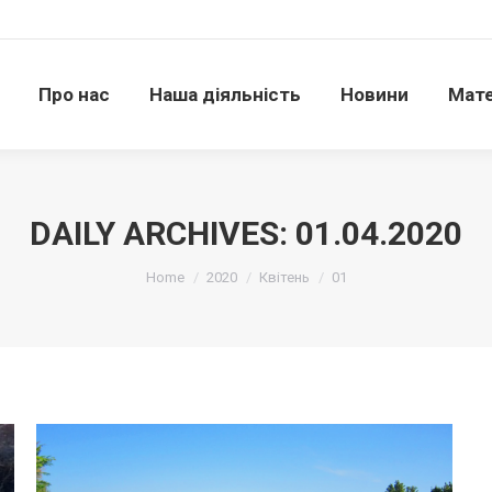
Про нас
Наша діяльність
Новини
Матері
Про нас
Наша діяльність
Новини
Мате
DAILY ARCHIVES:
01.04.2020
Ви тут:
Home
2020
Квітень
01