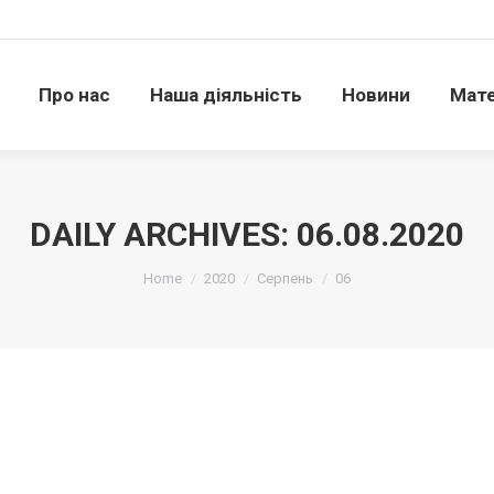
Про нас
Наша діяльність
Новини
Матері
Про нас
Наша діяльність
Новини
Мате
DAILY ARCHIVES:
06.08.2020
Ви тут:
Home
2020
Серпень
06