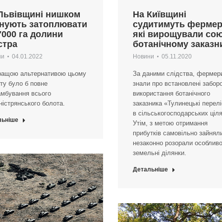
Львівщині нишком
На Київщині
нують затоплювати
судитимуть фермер
7000 га долини
які вирощували сою
стра
ботанічному заказн
ни
04.01.2022
Новини
05.11.2020
ращою альтернативою цьому
За даними слідства, фермер
ту було б повне
знали про встановлені забор
амбування всього
використання ботанічного
істрянського болота.
заказника «Тулинецькі перел
в сільськогосподарських ціля
льніше
Утім, з метою отримання
прибутків самовільно зайнял
незаконно розорали особливо 
земельні ділянки.
Детальніше