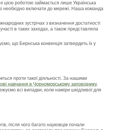
ні цією роботою займається лише Українська
кі необхідно включати до мережі. Наша команда
іжнародних зустрічах з визначення достатності
участі в таких заходах, а також представляла
уємо, що Бернська конвенція затвердить їх у
ться проти такої діяльності. За нашими
кові навчання в Чорноморському заповіднику
,
ежуємо всі випадки, коли наміри шкідливої для
ів, після чого багато науковців почали