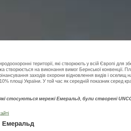
доохоронні території, які створюють у всій Європі для зб
а створюється на виконання вимог Бернської конвенції. Пл
фінансування заходів охорони відновлення видів і оселищ 
ь 10% площі України. У той час як середній показник серед к
 які стосуються мережі Емераль
д, були створені
UNC
айті
і Емеральд