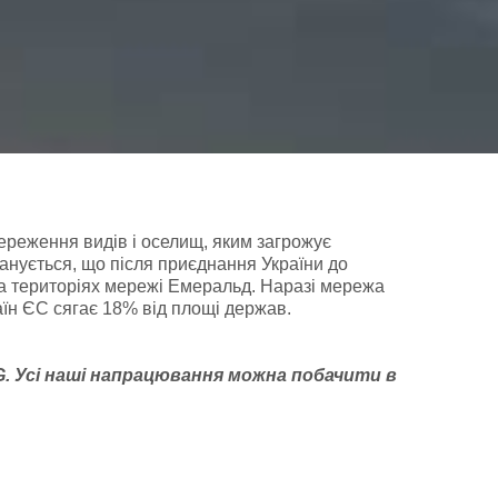
ереження видів і оселищ, яким загрожує
анується, що після приєднання України до
на територіях мережі Емеральд. Наразі мережа
раїн ЄС сягає 18% від площі держав.
G
. У
сі наші напрацювання можна побачити
в