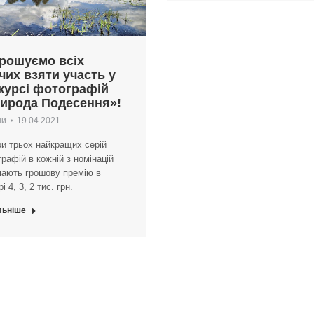
рошуємо всіх
чих взяти участь у
курсі фотографій
ирода Подесення»!
ни
19.04.2021
и трьох найкращих серій
рафій в кожній з номінацій
мають грошову премію в
і 4, 3, 2 тис. грн.
льніше