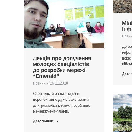
Міл
Інф
Нови
До ва
інфог
Лекція про долучення
показ
молодих спеціалістів
війсь
до розробки мережі
Дета
“Emerald”
Новини
29.11.2018
Спеціалісти з цієї галузі в
перспективі є дуже важливими
для розробки мережі і особливо
менеджмент-планів.
Детальніше