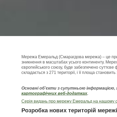
Мережа Емеральд (Смарагдова мережа) – це приро
зникнення в масштабах усього континенту. Мереж
європейського союзу, буде забезпечено суттєве 
складається з 271 території, і її площа становит
Основні об’єкти з супутньою інформацією
,
картографічних
веб-додатках
.
Серія видань про мережу Емеральд на нашому с
Розробка нових територій мереж