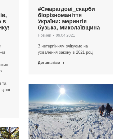
#Смарагдові_скарби
ів,
біорізноманіття
 в
України: мерингія
ику!
бузька, Миколаївщина
Новини
09.04.2021
и
З нетерпінням очікуємо на
они
ухвалення закону в 2021 році!
Детальніше
іски»
х.
и та
цінні