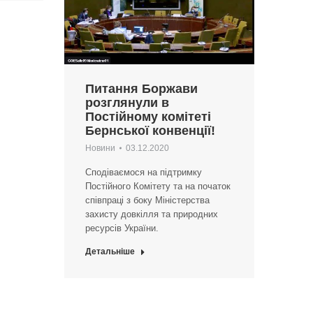
Питання Боржави
розглянули в
Постійному комітеті
Бернської конвенції!
Новини
03.12.2020
Cподіваємося на підтримку
Постійного Комітету та на початок
співпраці з боку Міністерства
захисту довкілля та природних
ресурсів України.
Детальніше