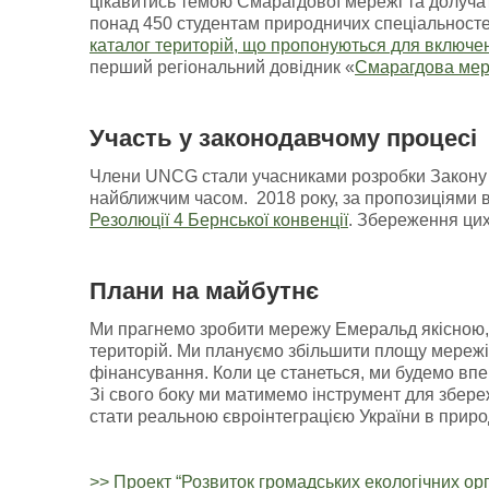
цікавитись темою Смарагдової мережі та долучат
понад 450 студентам природничих спеціальносте
каталог територій, що пропонуються для включе
перший регіональний довідник «
Смарагдова мер
Участь у законодавчому процесі
Члени UNCG стали учасниками розробки Закону У
найближчим часом. 2018 року, за пропозиціями в
Резолюції 4 Бернської конвенції
. Збереження цих
Плани на майбутнє
Ми прагнемо зробити мережу Емеральд якісною,
територій. Ми плануємо збільшити площу мережі
фінансування. Коли це станеться, ми будемо впе
Зі свого боку ми матимемо інструмент для збере
стати реальною євроінтеграцією України в приро
>> Проект “Розвиток громадських екологічних орг