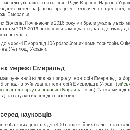
 мережі ухвалюються на рівні Ради Європи. Наразі в Украї
одного біогеографічного процесу з визначення територій, я
ежі Емеральд.
х біологів. Починаючи з 2016 року ми брали участь у всіх м
ротягом 2018-2019 років наша команда готувала державу до 
них ресурсів.
я до мережі Емеральд 106 розроблених нами територій. Очік
 на 3% площі України.
іях мережі Емеральд
має руйнівний вплив на природу територій Емеральд та боре
5 випадків руйнування територій Емеральд в Україні (
війсь
цтво вітропарку на полонині Боржава
тощо). Також ми відст
, та готуємо відповідні пропозиції.
серед науковців
 в обласних центрах для 400 професійних біологів та еколог