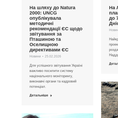
На шляху до Natura
На 
2000: UNCG
пла
опублікувала
до 
методичні
Дні
рекомендації ЄС щодо
Нови
звітування за
Пташиною та
Найк
Оселищною
проек
директивами ЄС
розд
Наддн
Новини
25.02.2026
Дета
Для успішного звітування Україні
важливо посилити систему
національного моніторингу,
виконавчі органи та кадровий
потенціал.
Детальніше