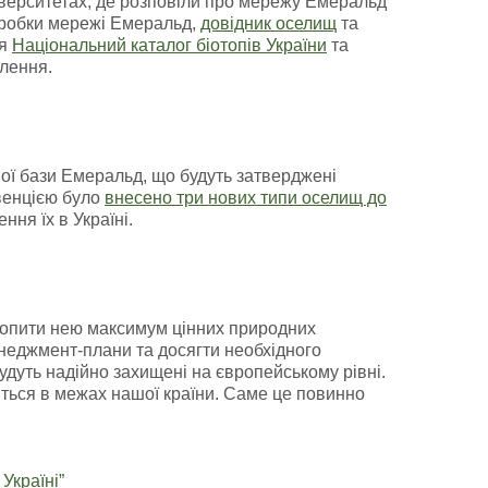
ніверситетах, де розповіли про мережу Емеральд
робки мережі Емеральд,
довідник оселищ
та
ня
Національний каталог біотопів України
та
лення.
ої бази Емеральд, що будуть затверджені
нвенцією було
внесено три нових типи оселищ до
ня їх в Україні.
хопити нею максимум цінних природних
неджмент-плани та досягти необхідного
дуть надійно захищені на європейському рівні.
иться в межах нашої країни. Саме це повинно
Україні”