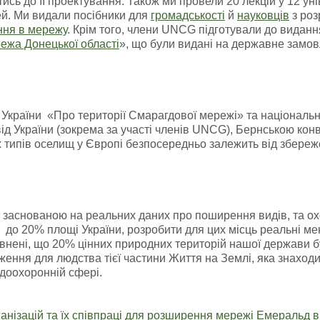
ись до її проектування. Також ми провели 20 лекцій у 12 у
й. Ми видали посібники для
громадськості
й
науковців
з роз
ння в мережу
. Крім того, члени UNCG підготували до видан
ежа Донецької області
», що були видані на державне замов
країни «Про території Смарагдової мережі» та національн
ід України (зокрема за участі членів UNCG), Бернською ко
 типів оселищ у Європі безпосередньо залежить від збережен
 заснованою на реальних даних про поширення видів, та о
 до 20% площі України, розробити для цих місць реальні ме
внені, що 20% цінних природних територій нашої держави бу
ження для людства тієї частини Життя на Землі, яка знаход
доохоронній сфері.
анізацій та їх співпраці для розширення мережі Емеральд в 