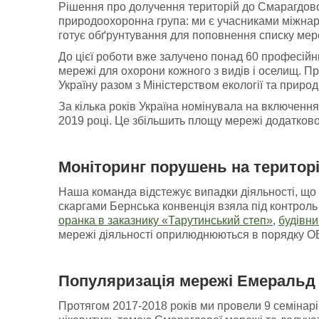
Рішення про долучення територій до Смарагдової
природоохоронна група: ми є учасниками міжнар
готує обґрунтування для поповнення списку мер
До цієї роботи вже залучено понад 60 професійни
мережі для охорони кожного з видів і оселищ. П
Україну разом з Міністерством екології та природ
За кілька років Україна номінувала на включенн
2019 році. Це збільшить площу мережі додатково
Моніторинг порушень
на
територ
Наша команда відстежує випадки діяльності, що 
скаргами Бернська конвенція взяла під контроль 
оранка в заказнику «Тарутинський степ»
,
будівни
мережі діяльності оприлюднюються в порядку ОВД
Популяризація мережі Емеральд 
Протягом 2017-2018 років ми провели 9 семінарів