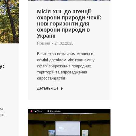
Місія УПГ до агенції
охорони природи Чехії:
нові горизонти для
охорони природи в
Україні
Новини
24.02.2025
Візит став важливим етапом в
обміні досвідом між країнами у
у:
сфері збереження природних
територій та впровадження
євростандартів.
Детальніше
их
ить.