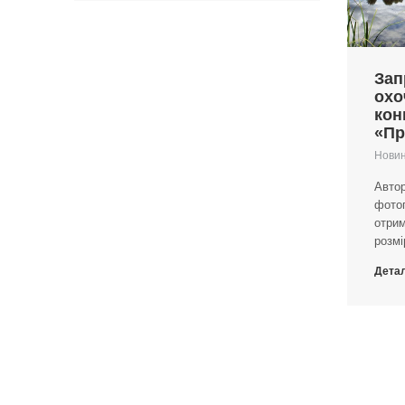
Зап
охо
кон
«Пр
Нови
Автор
фотог
отри
розмір
Дета