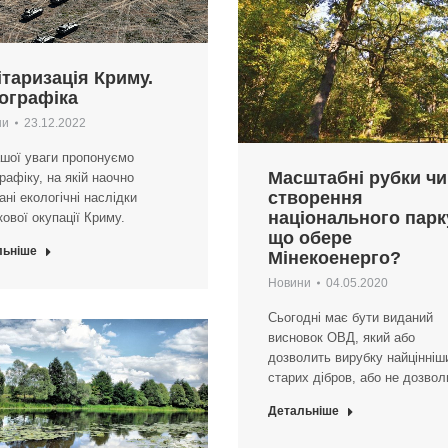
ітаризація Криму.
ографіка
ни
23.12.2022
шої уваги пропонуємо
Масштабні рубки чи
рафіку, на якій наочно
створення
ані екологічні наслідки
національного парк
кової окупації Криму.
що обере
льніше
Мінекоенерго?
Новини
04.05.2020
Сьогодні має бути виданий
висновок ОВД, який або
дозволить вирубку найцінніш
старих дібров, або не дозвол
Детальніше