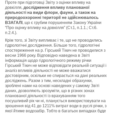
Проте при підготовці Звіту з оцінки впливу на
довкілля,
дослідження впливу планованої
діяльності на види флори, фауни, а також на
природоохоронні території не здійснювалось
ВЗАГАЛІ
, що є грубим порушенням Закону України
“Про оцінку впливу на довкілля” (Ст.1, п.1.1.; Ст.6.
п.2.4.).
Крім того, зі Звіту випливає і те, що не проводились
гідрологічні дослідження. Більше того, гідрологічні
спостереження на р. Гірський Тікич не проводилися з
весни 1966 року. Відповідно наведена в Звіті
інформація щодо гідрологічного режиму річки
Гірський Тікич не може відповідати реальній ситуації і
аналіз впливів діяльності не може вважатися
достовірним, оскільки не спирається на дані реальних
досліджень. Разом з тим, нескладні обрахунки,
зроблені нами на основі наведених у самому Звіті
даних, дозволяють зрозуміти, що в різних зонах
планованої діяльності із врахуванням того
посушливий рік чи ні, планується використовувати на
зрошення від 41 до 1211% витрат води в руслі річки, з
якої йтиме водозабір. Тобто в багатьох випадках буде