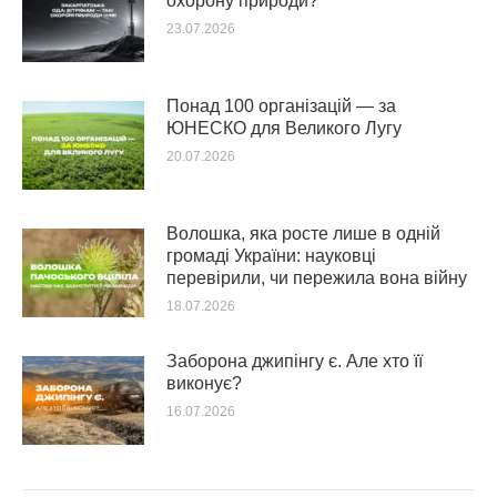
охорону природи?
23.07.2026
Понад 100 організацій — за
ЮНЕСКО для Великого Лугу
20.07.2026
Волошка, яка росте лише в одній
громаді України: науковці
перевірили, чи пережила вона війну
18.07.2026
Заборона джипінгу є. Але хто її
виконує?
16.07.2026