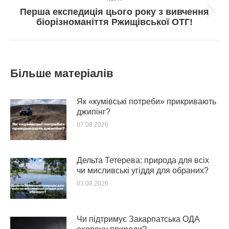
Перша експедиція цього року з вивчення
Next
біорізноманіття Ржищівської ОТГ!
post:
Більше матеріалів
Як «кумівські потреби» прикривають
джипінг?
07.08.2026
Дельта Тетерева: природа для всіх
чи мисливські угіддя для обраних?
03.08.2026
Чи підтримує Закарпатська ОДА