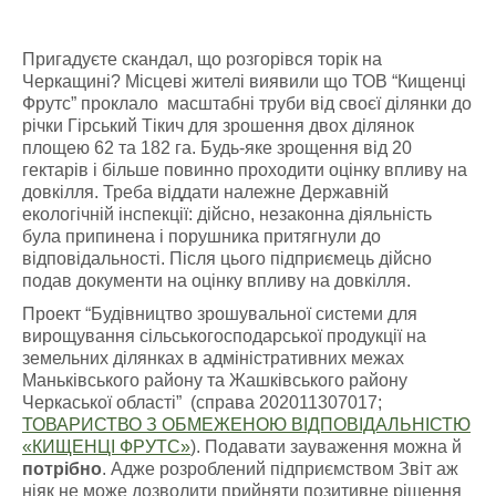
Пригадуєте скандал, що розгорівся торік на
Черкащині? Місцеві жителі виявили що ТОВ “Кищенці
Фрутс” проклало масштабні труби від своєї ділянки до
річки Гірський Тікич для зрошення двох ділянок
площею 62 та 182 га. Будь-яке зрощення від 20
гектарів і більше повинно проходити оцінку впливу на
довкілля. Треба віддати належне Державній
екологічній інспекції: дійсно, незаконна діяльність
була припинена і порушника притягнули до
відповідальності. Після цього підприємець дійсно
подав документи на оцінку впливу на довкілля.
Проект “Будівництво зрошувальної системи для
вирощування сільськогосподарської продукції на
земельних ділянках в адміністративних межах
Маньківського району та Жашківського району
Черкаської області” (справа 202011307017;
ТОВАРИСТВО З ОБМЕЖЕНОЮ ВІДПОВІДАЛЬНІСТЮ
«КИЩЕНЦІ ФРУТС»
). Подавати зауваження можна й
потрібно
. Адже розроблений підприємством Звіт аж
ніяк не може дозволити прийняти позитивне рішення