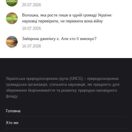
20.07.2026
Волошка, яка росте лише в одній громаді України:
науковці перевірили, чи пережила вона війну
18.07.2026
Заборона джипінгу є. Але хто її виконує?
16.07.2026
Українська природоохоронна група (UNCG) – природоохоронна
громадська організація, спільнота науковців, які працюють для
збереження біорізноманіття та розвитку природно-заповідного
фонду.
Головна
Хто ми