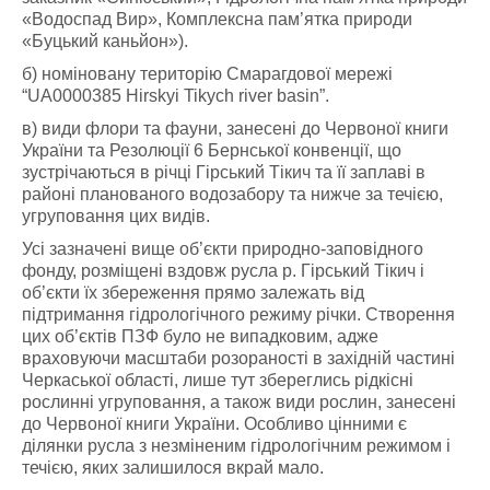
«Водоспад Вир», Комплексна пам’ятка природи
«Буцький каньйон»).
б) номіновану територію Смарагдової мережі
“UA0000385 Hirskyi Tikych river basin”.
в) види флори та фауни, занесені до Червоної книги
України та Резолюції 6 Бернської конвенції, що
зустрічаються в річці Гірський Тікич та її заплаві в
районі планованого водозабору та нижче за течією,
угруповання цих видів.
Усі зазначені вище об’єкти природно-заповідного
фонду, розміщені вздовж русла р. Гірський Тікич і
об’єкти їх збереження прямо залежать від
підтримання гідрологічного режиму річки. Створення
цих об’єктів ПЗФ було не випадковим, адже
враховуючи масштаби розораності в західній частині
Черкаської області, лише тут збереглись рідкісні
рослинні угруповання, а також види рослин, занесені
до Червоної книги України. Особливо цінними є
ділянки русла з незміненим гідрологічним режимом і
течією, яких залишилося вкрай мало.