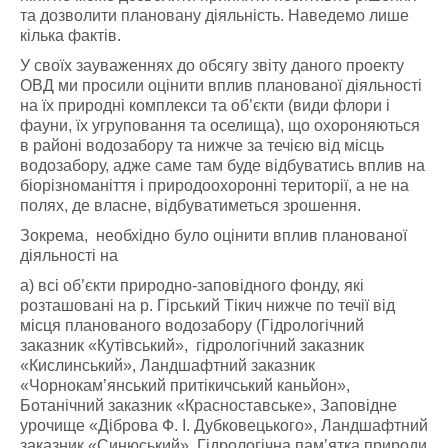
та дозволити плановану діяльність. Наведемо лише
кілька фактів.
У своїх зауваженнях до обсягу звіту даного проекту
ОВД ми просили оцінити вплив планованої діяльності
на їх природні комплекси та об’єкти (види флори і
фауни, їх угруповання та оселища), що охороняються
в районі водозабору та нижче за течією від місць
водозабору, адже саме там буде відбуватись вплив на
біорізноманіття і природоохоронні території, а не на
полях, де власне, відбуватиметься зрошення.
Зокрема, необхідно було оцінити вплив планованої
діяльності на
а) всі об’єкти природно-заповідного фонду, які
розташовані на р. Гірський Тікич нижче по течії від
місця планованого водозабору (Гідрологічний
заказник «Кутівський», гідрологічний заказник
«Кислинський», Ландшафтний заказник
«Чорнокам’янський притікичський каньйон»,
Ботанічний заказник «Красноставське», Заповідне
урочище «Діброва Ф. І. Дубковецького», Ландшафтний
заказник «Синюський», Гідрологічна пам’ятка природи