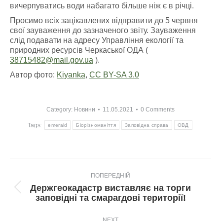
вичерпуватись води набагато більше ніж є в річці.
Просимо всіх зацікавлених відправити до 5 червня
свої зауваження до зазначеного звіту. Зауваження
слід подавати на адресу Управління екології та
природних ресурсів Черкаської ОДА (
38715482@mail.gov.ua
).
Автор фото:
Kiyanka
,
CC BY-SA 3.0
Category:
Новини
11.05.2021
0 Comments
Tags:
emerald
Біорізноманіття
Заповідна справа
ОВД
Post
ПОПЕРЕДНІЙ
navigation
Держгеокадастр виставляє на торги
Попередній
заповідні та смарагдові території!
пост:
NEXT