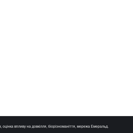
, оцінка впливу на довкілля, біорізноманіття, мережа Емеральд.