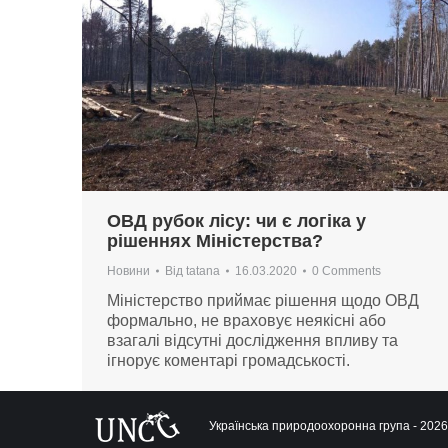
ОВД рубок лісу: чи є логіка у
рішеннях Міністерства?
Новини
Від
tatana
16.03.2020
0 Comments
Міністерство приймає рішення щодо ОВД
формально, не враховує неякісні або
взагалі відсутні дослідження впливу та
ігнорує коментарі громадськості.
Українська природоохоронна група - 2026