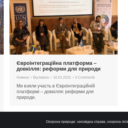
Євроінтеграційна платформа –
довкілля: реформи для природи
Новини
Від
tatana
16.03.2020
0 Comments
Ми взяли участь в Євроінтеграційній
платформі – довкілля: реформи для
природи.
Охорона природи: заповідна справа, охорона лісів