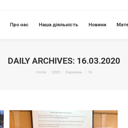
Про нас
Наша діяльність
Новини
Матері
Про нас
Наша діяльність
Новини
Мате
DAILY ARCHIVES:
16.03.2020
Ви тут:
Home
2020
Березень
16