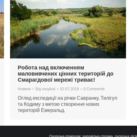
Робота над включенням
маловивчених цінних територій до
Смарагдової мережі триває!
Новини
Від
vasyliuk
02.07.2019
0 Comments
Огляд експедиції на річки Савранку, Тилігул
та Кодиму з метою створення нових
територій Емеральд.
Охорона природи: заповідна справа, охорона лісів