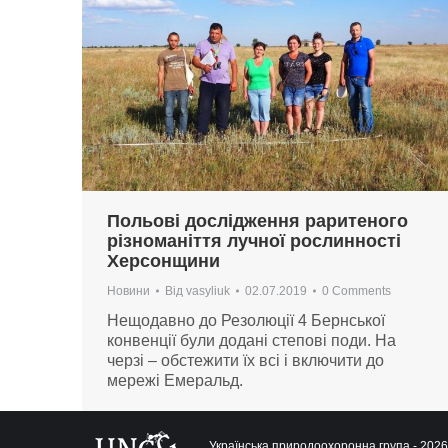
Польові дослідження раритеного
різноманіття лучної рослинності
Херсонщини
Новини
Від
vasyliuk
02.07.2019
0 Comments
Нещодавно до Резолюції 4 Бернської
конвенції були додані степові поди. На
черзі – обстежити їх всі і включити до
мережі Емеральд.
Українська природоохоронна група - 2026