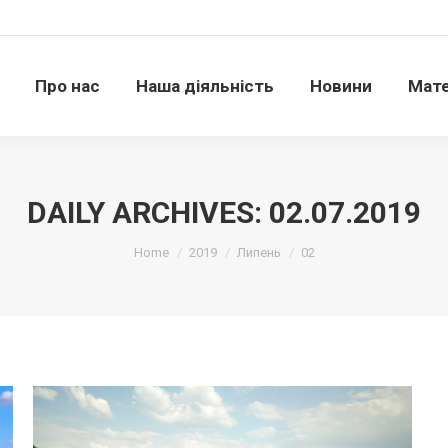
Про нас
Наша діяльність
Новини
Матері
Про нас
Наша діяльність
Новини
Мате
DAILY ARCHIVES:
02.07.2019
Ви тут:
Home
2019
Липень
02