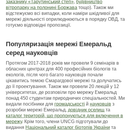
заказнику «Тарутинський степ»
,
будівництво
вітропарку на полонині Боржава
тощо). Також ми
відстежуємо всі випадки, коли наміри шкідливої для
мережі діяльності оприлюднюються в порядку ОВД, та
готуємо відповідні пропозиції.
Популяризація мережі Емеральд
серед науковців
Протягом 2017-2018 років ми провели 9 семінарів в
обласних центрах для 400 професійних біологів та
екологів, після чого багато науковців почали
цікавитись темою Смарагдової мережі та долучатись
до її проектування. Також ми провели 20 лекцій у 12
університетах, де розповіли про мережу Емеральд
понад 450 студентам природничих спеціальностей. Ми
видали посібники для
громадськості
й
науковців
з
розробки мережі Емеральд,
довідник оселищ
та
каталог територій, що пропонуються для включення в
мережу
. Крім того, члени UNCG підготували до
видання
Національний каталог біотопів України
та