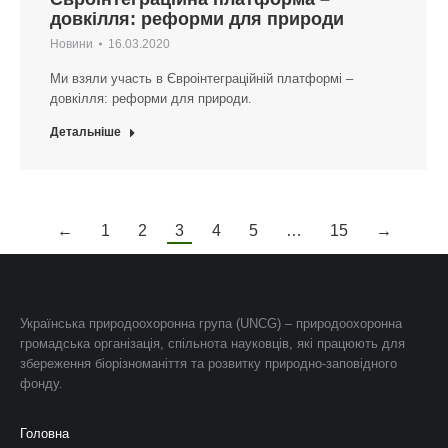
довкілля: реформи для природи
Новини
16.03.2020
Ми взяли участь в Євроінтеграційній платформі –
довкілля: реформи для природи.
Детальніше
←
1
2
3
4
5
…
15
→
Українська природоохоронна група (UNCG) – природоохоронна
громадська організація, спільнота науковців, які працюють для
збереження біорізноманіття та розвитку природно-заповідного
фонду.
Головна