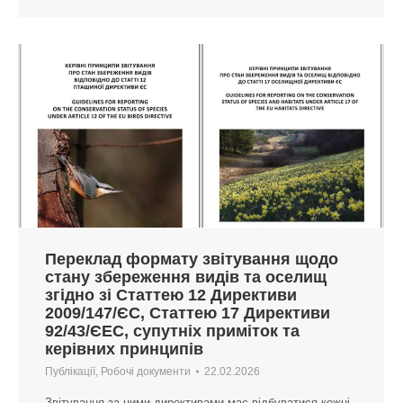
Переклад формату звітування щодо
стану збереження видів та оселищ
згідно зі Статтею 12 Директиви
2009/147/ЄС, Статтею 17 Директиви
92/43/ЄЕС, супутніх приміток та
керівних принципів
Публікації
,
Робочі документи
22.02.2026
Звітування за цими директивами має відбуватися кожні