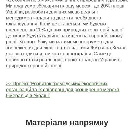
Ми плануємо збільшити площу мережі до 20% площі
України, розробити для цих місць реальні
менеджмент-плани та досягти необхідного
фінансування. Коли це станеться, ми будемо
впевнені, що 20% цінних природних територій нашої
держави будуть надійно захищені на європейському
рівні. Зі свого боку ми матимемо інструмент для
збереження для людства тієї частини Життя на Землі,
яка знаходиться в межах нашої країни. Саме це
повинно стати реальною євроінтеграцією України в
природоохоронній сфері.
>> Проект “Розвиток громадських екологічних
організацій та їх співпраці для розширення мережі
Емеральд в Україні”
Матеріали напрямку