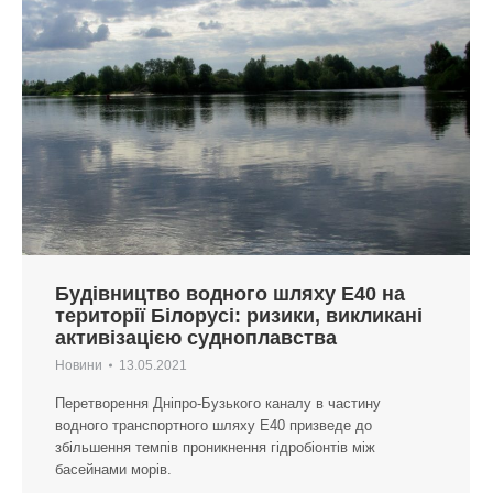
Будівництво водного шляху Е40 на
території Білорусі: ризики, викликані
активізацією судноплавства
Новини
13.05.2021
Перетворення Дніпро-Бузького каналу в частину
водного транспортного шляху Е40 призведе до
збільшення темпів проникнення гідробіонтів між
басейнами морів.