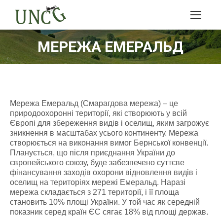
МЕРЕЖА ЕМЕРАЛЬД
Мережа Емеральд (Смарагдова мережа) – це
природоохоронні території, які створюють у всій
Європі для збереження видів і оселищ, яким загрожує
зникнення в масштабах усього континенту. Мережа
створюється на виконання вимог Бернської конвенції.
Планується, що після приєднання України до
європейського союзу, буде забезпечено суттєве
фінансування заходів охорони відновлення видів і
оселищ на територіях мережі Емеральд. Наразі
мережа складається з 271 території, і її площа
становить 10% площі України. У той час як середній
показник серед країн ЄС сягає 18% від площі держав.