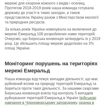
мережі для охорони кожного з видів і оселищ.
Протягом 2018-2019 років наша команда готувала
державу до участі в таких заходах, а також
представляла Україну разом з Міністерством екології
та природних ресурсів.
За кілька років Україна номінувала на включення до
мережі Емеральд 106 розроблених нами територій.
Очікуємо, що Бернська конвенція затвердить їх у 2019
році. Це збільшить площу мережі додатково на 3%
площі України.
Моніторинг порушень
на
територіях
мережі Емеральд
Наша команда відстежує випадки діяльності, що має
руйнівний вплив на природу територій Емеральд та
бореться проти такої діяльності. За нашими скаргами
Бернська конвенція взяла під контроль 5 випадків
руйнування територій Емеральд в Україні (
військові
навчання в Чорноморському заповіднику
,
оранка в