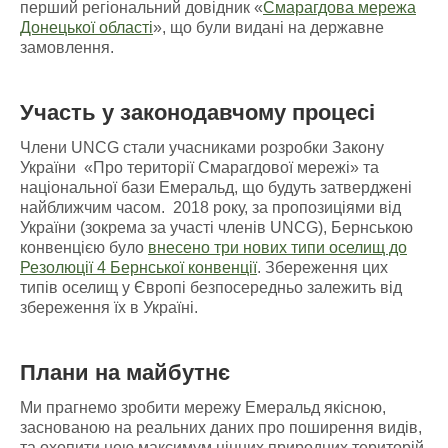
перший регіональний довідник «
Смарагдова мережа
Донецької області
», що були видані на державне
замовлення.
Участь у законодавчому процесі
Члени UNCG стали учасниками розробки Закону
України «Про території Смарагдової мережі» та
національної бази Емеральд, що будуть затверджені
найближчим часом. 2018 року, за пропозиціями від
України (зокрема за участі членів UNCG), Бернською
конвенцією було
внесено три нових типи оселищ до
Резолюції 4 Бернської конвенції
. Збереження цих
типів оселищ у Європі безпосередньо залежить від
збереження їх в Україні.
Плани на майбутнє
Ми прагнемо зробити мережу Емеральд якісною,
заснованою на реальних даних про поширення видів,
та охопити нею максимум цінних природних територій.