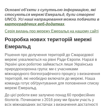
Основні об’єкти з супутньою інформацією
, які
стосуються мережі Емераль
д, були створені
UNCG
. У
сі наші напрацювання можна побачити
в
картографічних
веб-додатках
.
Серія видань про мережу Емеральд на нашому сайті
Розробка нових територій мережі
Емеральд
Рішення про долучення територій до Смарагдової
мережі ухвалюються на рівні Ради Європи. Наразі в
Україні цією роботою займається лише Українська
природоохоронна група: ми є учасниками
міжнародного біогеографічного процесу з визначення
територій, які необхідно включати до мережі. Наша
команда готує обґрунтування для поповнення списку
мережі Емеральд.
До цієї роботи вже залучено понад 60 професійних
біологів. Починаючи з 2016 року ми брали участь у
всіх міжнародних зустрічах з визначення достатності