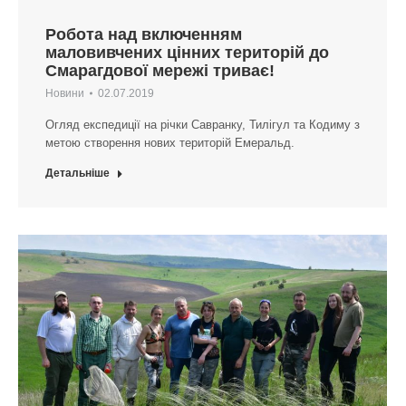
Робота над включенням
маловивчених цінних територій до
Смарагдової мережі триває!
Новини
02.07.2019
Огляд експедиції на річки Савранку, Тилігул та Кодиму з
метою створення нових територій Емеральд.
Детальніше