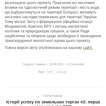
реалізацією цього проекту. Практично всі негативні
впливи на гідрологічний режим території і якість води,
що відбуватимуться на території Білорусі, матимуть
негативні наслідки переважно для території України.
Тому місією Звіту є формування офіційної позиції
Міндовкілля, Комітету ВРУ з питань екологічної
політики та природокористування, а також Ради
нацбезпеки та оборони щодо необхідності проведення
транскордонної екологічної оцінки цього проекту.
Повна версія звіту опублікована на нашому
сайті.
Category:
Новини
18.06.2021
0 Comments
Tags:
E40
emerald
Post
ПОПЕРЕДНІЙ
navigation
Історії успіху по земельних торгах #2: перші
Попередній