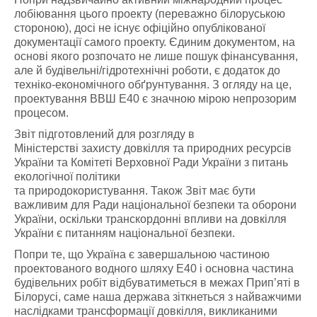
лобіювання цього проекту (переважно білоруською
стороною), досі не існує офіційно опублікованої
документації самого проекту. Єдиним документом, на
основі якого розпочато не лише пошук фінансування,
але й будівельні/гідротехнічні роботи, є додаток до
техніко-економічного обґрунтування. З огляду на це,
проектування ВВШ Е40 є значною мірою непрозорим
процесом.
Звіт підготовлений для розгляду в
Міністерстві захисту довкілля та природних ресурсів
України та Комітеті Верховної Ради України з питань
екологічної політики
та природокористування. Також Звіт має бути
важливим для Ради національної безпеки та оборони
України, оскільки транскордонні впливи на довкілля
України є питанням національної безпеки.
Попри те, що Україна є завершальною частиною
проектованого водного шляху Е40 і основна частина
будівельних робіт відбуватиметься в межах Прип’яті в
Білорусі, саме наша держава зіткнеться з найважчими
наслідками трансформації довкілля, викликаними