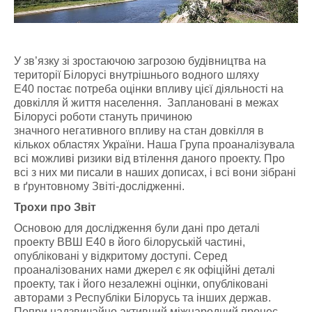
У зв’язку зі зростаючою загрозою будівництва на
території Білорусі внутрішнього водного шляху
Е40 постає потреба оцінки впливу цієї діяльності на
довкілля й життя населення. Заплановані в межах
Білорусі роботи стануть причиною
значного негативного впливу на стан довкілля в
кількох областях України. Наша Група проаналізувала
всі можливі ризики від втілення даного проекту. Про
всі з них ми писали в наших дописах, і всі вони зібрані
в ґрунтовному Звіті-дослідженні.
Трохи про Звіт
Основою для дослідження були дані про деталі
проекту ВВШ Е40 в його білоруській частині,
опубліковані у відкритому доступі. Серед
проаналізованих нами джерел є як офіційні деталі
проекту, так і його незалежні оцінки, опубліковані
авторами з Республіки Білорусь та інших держав.
Попри надзвичайно активний міжнародний процес