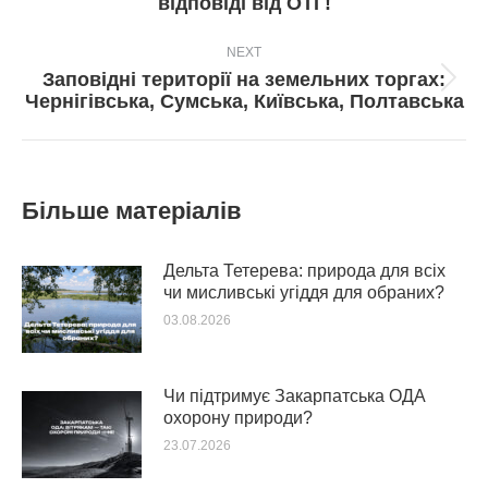
відповіді від ОТГ!
пост:
NEXT
Заповідні території на земельних торгах:
Next
Чернігівська, Сумська, Київська, Полтавська
post:
Більше матеріалів
Дельта Тетерева: природа для всіх
чи мисливські угіддя для обраних?
03.08.2026
Чи підтримує Закарпатська ОДА
охорону природи?
23.07.2026