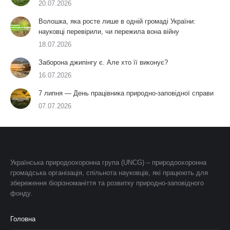
20.07.2026
Волошка, яка росте лише в одній громаді України:
науковці перевірили, чи пережила вона війну
18.07.2026
Заборона джипінгу є. Але хто її виконує?
16.07.2026
7 липня — День працівника природно-заповідної справи
07.07.2026
Українська природоохоронна група (UNCG) – природоохоронна
громадська організація, спільнота науковців, які працюють для
збереження біорізноманіття та розвитку природно-заповідного
фонду.
Головна