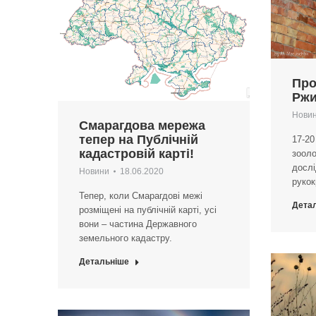
Про
Ржи
Нови
Смарагдова мережа
тепер на Публічній
17-20
кадастровій карті!
зооло
досл
Новини
18.06.2020
рукок
Тепер, коли Смарагдові межі
Дета
розміщені на публічній карті, усі
вони – частина Державного
земельного кадастру.
Детальніше