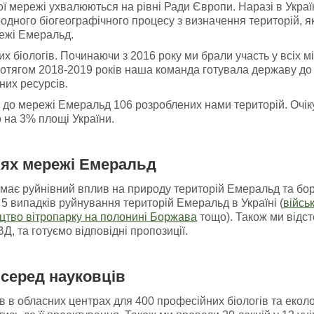
 мережі ухвалюються на рівні Ради Європи. Наразі в Украї
одного біогеографічного процесу з визначення територій, я
ежі Емеральд.
х біологів. Починаючи з 2016 року ми брали участь у всіх м
ротягом 2018-2019 років наша команда готувала державу до 
них ресурсів.
я до мережі Емеральд 106 розроблених нами територій. Очік
 на 3% площі України.
іях мережі Емеральд
має руйнівний вплив на природу територій Емеральд та боре
5 випадків руйнування територій Емеральд в Україні (
війсь
цтво вітропарку на полонині Боржава
тощо). Також ми відст
, та готуємо відповідні пропозиції.
серед науковців
 в обласних центрах для 400 професійних біологів та еколог