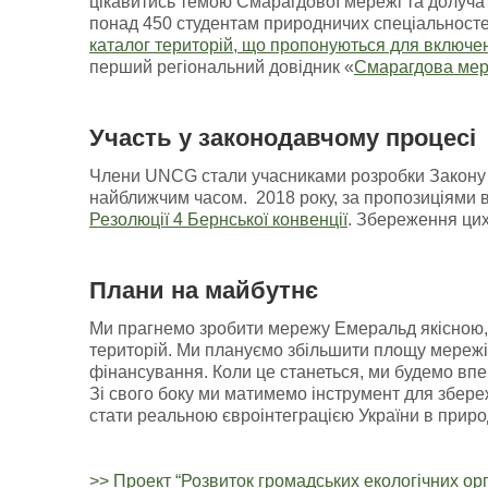
цікавитись темою Смарагдової мережі та долучат
понад 450 студентам природничих спеціальносте
каталог територій, що пропонуються для включе
перший регіональний довідник «
Смарагдова мер
Участь у законодавчому процесі
Члени UNCG стали учасниками розробки Закону У
найближчим часом. 2018 року, за пропозиціями в
Резолюції 4 Бернської конвенції
. Збереження цих
Плани на майбутнє
Ми прагнемо зробити мережу Емеральд якісною,
територій. Ми плануємо збільшити площу мережі
фінансування. Коли це станеться, ми будемо впе
Зі свого боку ми матимемо інструмент для збере
стати реальною євроінтеграцією України в приро
>> Проект “Розвиток громадських екологічних орг