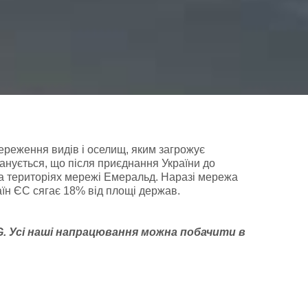
ереження видів і оселищ, яким загрожує
анується, що після приєднання України до
на територіях мережі Емеральд. Наразі мережа
раїн ЄС сягає 18% від площі держав.
G
. У
сі наші напрацювання можна побачити
в