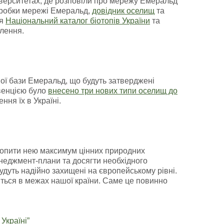
ніверситетах, де розповіли про мережу Емеральд
робки мережі Емеральд,
довідник оселищ
та
ня
Національний каталог біотопів України
та
лення.
ої бази Емеральд, що будуть затверджені
нвенцією було
внесено три нових типи оселищ до
ня їх в Україні.
хопити нею максимум цінних природних
неджмент-плани та досягти необхідного
дуть надійно захищені на європейському рівні.
иться в межах нашої країни. Саме це повинно
Україні”