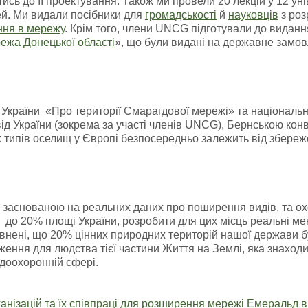
ись до її проектування. Також ми провели 20 лекцій у 12 у
й. Ми видали посібники для
громадськості
й
науковців
з роз
ння в мережу
. Крім того, члени UNCG підготували до видан
ежа Донецької області
», що були видані на державне замов
країни «Про території Смарагдової мережі» та національн
ід України (зокрема за участі членів UNCG), Бернською ко
 типів оселищ у Європі безпосередньо залежить від збережен
 заснованою на реальних даних про поширення видів, та о
 до 20% площі України, розробити для цих місць реальні ме
внені, що 20% цінних природних територій нашої держави бу
ження для людства тієї частини Життя на Землі, яка знаход
доохоронній сфері.
анізацій та їх співпраці для розширення мережі Емеральд в 