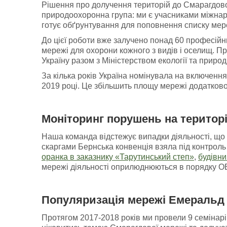
Рішення про долучення територій до Смарагдової
природоохоронна група: ми є учасниками міжнар
готує обґрунтування для поповнення списку мер
До цієї роботи вже залучено понад 60 професійни
мережі для охорони кожного з видів і оселищ. П
Україну разом з Міністерством екології та природ
За кілька років Україна номінувала на включенн
2019 році. Це збільшить площу мережі додатково
Моніторинг порушень
на
територ
Наша команда відстежує випадки діяльності, що 
скаргами Бернська конвенція взяла під контроль 
оранка в заказнику «Тарутинський степ»
,
будівни
мережі діяльності оприлюднюються в порядку ОВД
Популяризація мережі Емеральд 
Протягом 2017-2018 років ми провели 9 семінарів