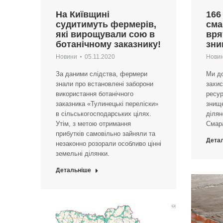
На Київщині
166
судитимуть фермерів,
сма
які вирощували сою в
вря
ботанічному заказнику!
зни
Новини
05.11.2020
Нови
За даними слідства, фермери
Ми до
знали про встановлені заборони
захис
використання ботанічного
ресур
заказника «Тулинецькі переліски»
знище
в сільськогосподарських цілях.
ділян
Утім, з метою отримання
Смара
прибутків самовільно зайняли та
Дета
незаконно розорали особливо цінні
земельні ділянки.
Детальніше