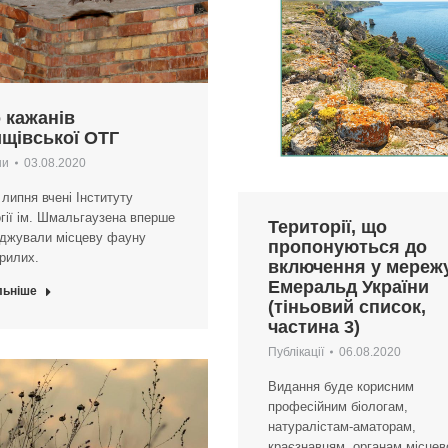
 кажанів
щівської ОТГ
ни
03.08.2020
 липня вчені Інституту
гії ім. Шмальгаузена вперше
Території, що
іджували місцеву фауну
пропонуються до
рилих.
включення у мереж
Емеральд України
льніше
(тіньовий список,
частина 3)
Публікації
06.08.2020
Видання буде корисним
професійним біологам,
натуралістам-аматорам,
краєзнавцям, органам місцев