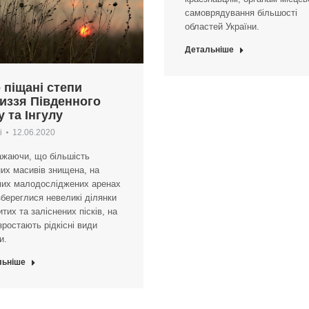
самоврядування більшості
областей України.
Детальніше
 піщані степи
иззя Південного
у та Інгулу
і
12.06.2020
ажаючи, що більшість
их масивів знищена, на
мих малодосліджених аренах
збереглися невеликі ділянки
итих та заліснених пісків, на
зростають рідкісні види
и.
льніше