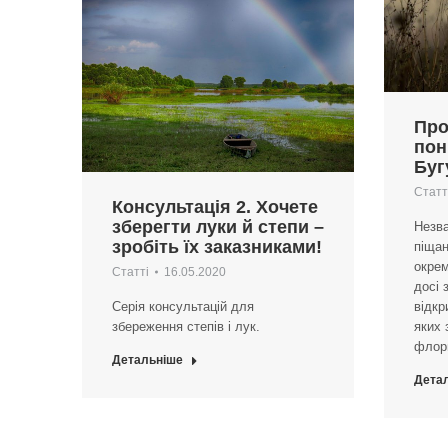
Про
пон
Буг
Статт
Консультація 2. Хочете
зберегти луки й степи –
Незв
зробіть їх заказниками!
піщан
окре
Статті
16.05.2020
досі 
Серія консультацій для
відкр
збереження степів і лук.
яких 
флор
Детальніше
Дета