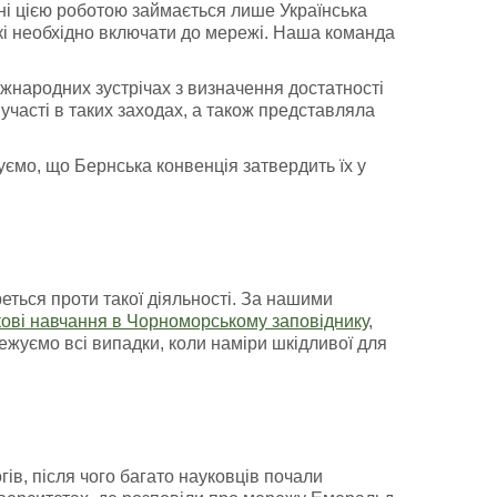
ні цією роботою займається лише Українська
кі необхідно включати до мережі. Наша команда
іжнародних зустрічах з визначення достатності
участі в таких заходах, а також представляла
уємо, що Бернська конвенція затвердить їх у
ться проти такої діяльності. За нашими
кові навчання в Чорноморському заповіднику
,
ежуємо всі випадки, коли наміри шкідливої для
ів, після чого багато науковців почали