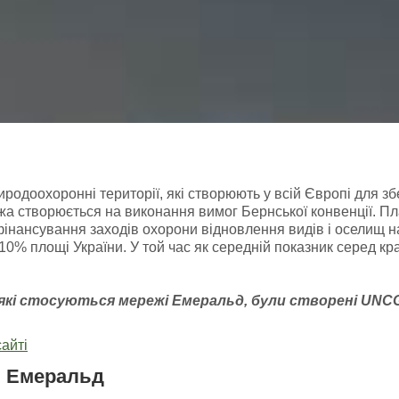
доохоронні території, які створюють у всій Європі для зб
а створюється на виконання вимог Бернської конвенції. Пл
фінансування заходів охорони відновлення видів і оселищ 
ь 10% площі України. У той час як середній показник серед к
 які стосуються мережі Емераль
д, були створені
UNC
айті
і Емеральд