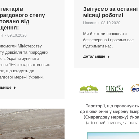
 гектарів
Звітуємо за останні
рагдового степу
місяці роботи!
товано від
Новини
08.10.2020
щення!
Ми б хотіли працювати
ни
09.10.2020
безперервно і просимо вас
помогли Міністерству
підтримати нас.
ту довкілля та природних
Детальніше
сів України зупинити
ння 166 гектарів степових
ок, що входять до
гдової мережі України.
льніше