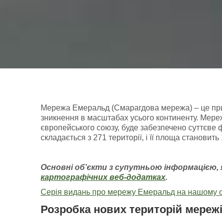
Мережа Емеральд (Смарагдова мережа) – це приро
зникнення в масштабах усього континенту. Мереж
європейського союзу, буде забезпечено суттєве 
складається з 271 території, і її площа становит
Основні об’єкти з супутньою інформацією
,
картографічних
веб-додатках
.
Серія видань про мережу Емеральд на нашому с
Розробка нових територій мереж