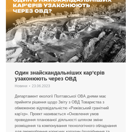
Один знайскандальніших кар’єрів
узаконюють через ОВД
Новини
23.06.2023
Департамент екології Полтавської ОВА днями має
прийняти рішення щодо Звіту з ОВД Товариства з
обмеженою відповідальністю «Рижівський гранітний
кар’єр». Проект називається «Оновлення умов
проведення планованої діяльності шляхом зміни
розміщення та компонування технологічного обладнання
для перероблення корисних копалин (подрібнення та