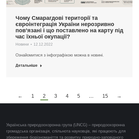
Чому Смарагдові території та
євроінтеграція України нерозривно
пов’язані і що поставлено на карту під
час їхньої окупації?
Новини
12.12.2022
Ознайомитися з інфографікою можна в новині.
Детальніше
←
1
2
3
4
5
…
15
→
Українська природоохоронна група (UNCG) – природоохоронна
громадська організація, спільнота науковців, які працюють для
збереження біорізноманіття та розвитку природно-заповідного