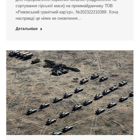
сортування гірської маси) на проммайданчику ТОВ
«Рижівський гранітний кар’єр», №202322210389. Хоча
насправді це ніяке не оновлення…
Детальніше