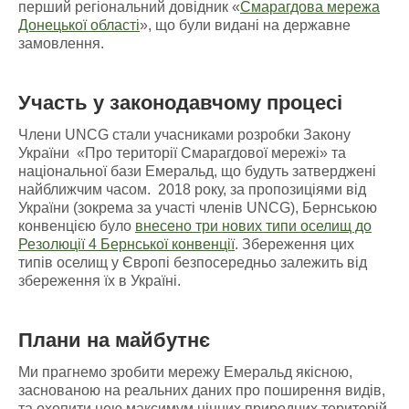
перший регіональний довідник «
Смарагдова мережа
Донецької області
», що були видані на державне
замовлення.
Участь у законодавчому процесі
Члени UNCG стали учасниками розробки Закону
України «Про території Смарагдової мережі» та
національної бази Емеральд, що будуть затверджені
найближчим часом. 2018 року, за пропозиціями від
України (зокрема за участі членів UNCG), Бернською
конвенцією було
внесено три нових типи оселищ до
Резолюції 4 Бернської конвенції
. Збереження цих
типів оселищ у Європі безпосередньо залежить від
збереження їх в Україні.
Плани на майбутнє
Ми прагнемо зробити мережу Емеральд якісною,
заснованою на реальних даних про поширення видів,
та охопити нею максимум цінних природних територій.