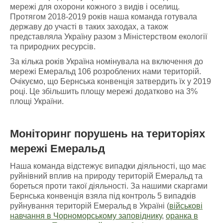
мережі для охорони кожного з видів і оселищ.
Протягом 2018-2019 років наша команда готувала
державу до участі в таких заходах, а також
представляла Україну разом з Міністерством екології
та природних ресурсів.
За кілька років Україна номінувала на включення до
мережі Емеральд 106 розроблених нами територій.
Очікуємо, що Бернська конвенція затвердить їх у 2019
році. Це збільшить площу мережі додатково на 3%
площі України.
Моніторинг порушень
на
територіях
мережі Емеральд
Наша команда відстежує випадки діяльності, що має
руйнівний вплив на природу територій Емеральд та
бореться проти такої діяльності. За нашими скаргами
Бернська конвенція взяла під контроль 5 випадків
руйнування територій Емеральд в Україні (
військові
навчання в Чорноморському заповіднику
,
оранка в