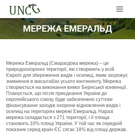
МЕРЕЖА ЕМЕРАЛЬД
Мережа Емеральд (Смарагдова мережа) – це
природоохоронні території, які створюють у всій
Європі для збереження видів і оселищ, яким загрожує
зникнення в масштабах усього континенту. Мережа
створюється на виконання вимог Бернської конвенції.
Планується, що після приєднання України до
європейського союзу, буде забезпечено суттєве
фінансування заходів охорони відновлення видів і
оселищ на територіях мережі Емеральд. Наразі
мережа складається з 271 території, і її площа
становить 10% площі України. У той час як середній
показник серед країн ЄС сягає 18% від площі держав.