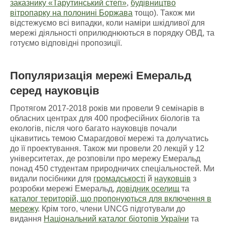
заказнику «Тарутинський степ»
,
будівництво
вітропарку на полонині Боржава
тощо). Також ми
відстежуємо всі випадки, коли наміри шкідливої для
мережі діяльності оприлюднюються в порядку ОВД, та
готуємо відповідні пропозиції.
Популяризація мережі Емеральд
серед науковців
Протягом 2017-2018 років ми провели 9 семінарів в
обласних центрах для 400 професійних біологів та
екологів, після чого багато науковців почали
цікавитись темою Смарагдової мережі та долучатись
до її проектування. Також ми провели 20 лекцій у 12
університетах, де розповіли про мережу Емеральд
понад 450 студентам природничих спеціальностей. Ми
видали посібники для
громадськості
й
науковців
з
розробки мережі Емеральд,
довідник оселищ
та
каталог територій, що пропонуються для включення в
мережу
. Крім того, члени UNCG підготували до
видання
Національний каталог біотопів України
та