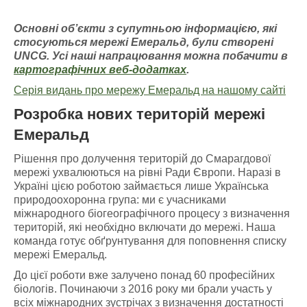
Основні об’єкти з супутньою інформацією
, які
стосуються мережі Емераль
д, були створені
UNCG
. У
сі наші напрацювання можна побачити
в
картографічних
веб-додатках
.
Серія видань про мережу Емеральд на нашому сайті
Розробка нових територій мережі
Емеральд
Рішення про долучення територій до Смарагдової
мережі ухвалюються на рівні Ради Європи. Наразі в
Україні цією роботою займається лише Українська
природоохоронна група: ми є учасниками
міжнародного біогеографічного процесу з визначення
територій, які необхідно включати до мережі. Наша
команда готує обґрунтування для поповнення списку
мережі Емеральд.
До цієї роботи вже залучено понад 60 професійних
біологів. Починаючи з 2016 року ми брали участь у
всіх міжнародних зустрічах з визначення достатності