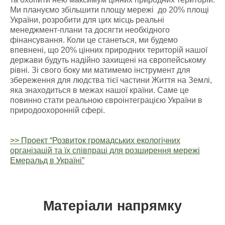
Ми плануємо збільшити площу мережі до 20% площі
України, розробити для цих місць реальні
менеджмент-плани та досягти необхідного
фінансування. Коли це станеться, ми будемо
впевнені, що 20% цінних природних територій нашої
держави будуть надійно захищені на європейському
рівні. Зі свого боку ми матимемо інструмент для
збереження для людства тієї частини Життя на Землі,
яка знаходиться в межах нашої країни. Саме це
повинно стати реальною євроінтеграцією України в
природоохоронній сфері.
>> Проект “Розвиток громадських екологічних
організацій та їх співпраці для розширення мережі
Емеральд в Україні”
Матеріали напрямку