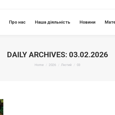
Про нас
Наша діяльність
Новини
Матері
Про нас
Наша діяльність
Новини
Мате
DAILY ARCHIVES:
03.02.2026
Ви тут:
Home
2026
Лютий
03