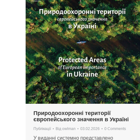
Природоохоронні території
європейського значення в Україні
Публікації
Від
owlman
03.02.2026
0 Comments
У виданні системно представлено