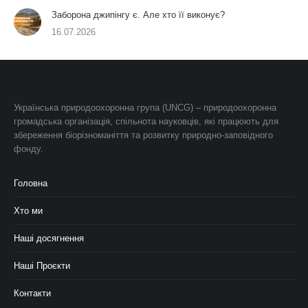
Заборона джипінгу є. Але хто її виконує?
16.07.2026
Українська природоохоронна група (UNCG) – природоохоронна
громадська організація, спільнота науковців, які працюють для
збереження біорізноманіття та розвитку природно-заповідного
фонду.
Головна
Хто ми
Наші досягнення
Наші Проєкти
Контакти