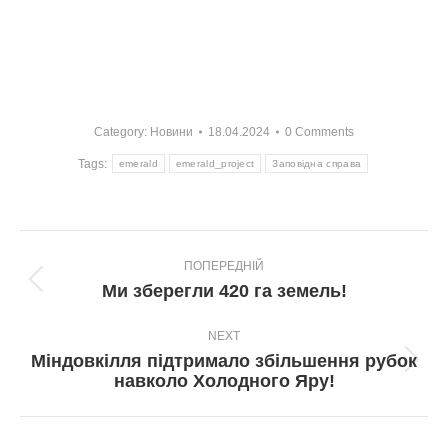
Category:
Новини
18.04.2024
0 Comments
Tags:
emerald
emerald_project
Заповідна справа
Post
ПОПЕРЕДНІЙ
navigation
Попередній
Ми зберегли 420 га земель!
пост:
NEXT
Міндовкілля підтримало збільшення рубок
Next
навколо Холодного Яру!
post: