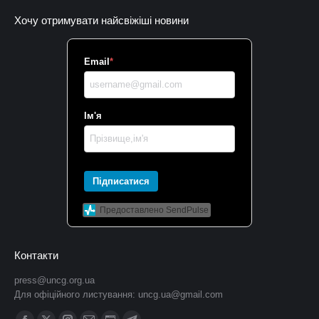
Хочу отримувати найсвіжіші новини
Email
*
Ім'я
Підписатися
Предоставлено SendPulse
Контакти
press@uncg.org.ua
Для офіційного листування:
uncg.ua@gmail.com
Find us on: