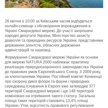
26 квітня о 10:00 за Київським часом відбудеться
онлайн-семінар з обговорення впровадження в
Україні Смарагдової мережі. До участі запрошені
народні депутати України, Міністерство захисту
довкілля та природних ресурсів України, представники
державних агентств, обласних державних
адміністрацій та науковці.
Формування Смарагдової мережі України як основи
для мережі NATURA 2000 наближає практичну
реалізацію природоохоронного законодавства України
до правових умов Європейського Союзу. З 2009 року,
за клопотаннями України, Постійний комітет Конвенції
про охорону дикої флори та фауни і природних
середовищ існування в Європі вже затвердив 377
територій Смарагдової мережі і ще 148 територій
номіновані на отримання такого статусу. Загальна
площа таких територій становить 13,4% площі
України. Утім, відсутність правового регулювання