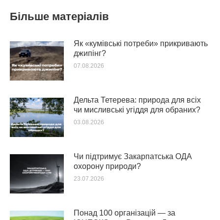
Більше матеріалів
Як «кумівські потреби» прикривають
джипінг?
07.08.2026
Дельта Тетерева: природа для всіх
чи мисливські угіддя для обраних?
03.08.2026
Чи підтримує Закарпатська ОДА
охорону природи?
23.07.2026
Понад 100 організацій — за