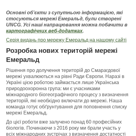
Основні об’єкти з супутньою інформацією
, які
стосуються мережі Емераль
д, були створені
UNCG
. У
сі наші напрацювання можна побачити
в
картографічних
веб-додатках
.
Серія видань про мережу Емеральд на нашому сайті
Розробка нових територій мережі
Емеральд
Рішення про долучення територій до Смарагдової
мережі ухвалюються на рівні Ради Європи. Наразі в
Україні цією роботою займається лише Українська
природоохоронна група: ми є учасниками
міжнародного біогеографічного процесу з визначення
територій, які необхідно включати до мережі. Наша
команда готує обґрунтування для поповнення списку
мережі Емеральд.
До цієї роботи вже залучено понад 60 професійних
біологів. Починаючи з 2016 року ми брали участь у
всіх міжнародних зустрічах з визначення достатності