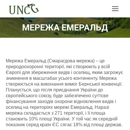
МЕРЕЖА ЕМЕРАЛЬД
Мережа Емеральд (Смарагдова мережа) – це
природоохоронні території, які створюють у всій
Європі для збереження видів і оселищ, яким загрожує
зникнення в масштабах усього континенту. Мережа
створюється на виконання вимог Бернської конвенції.
Планується, що після приєднання України до
європейського союзу, буде забезпечено суттєве
фінансування заходів охорони відновлення видів і
оселищ на територіях мережі Емеральд. Наразі
мережа складається з 271 території, і її площа
становить 10% площі України. У той час як середній
показник серед країн ЄС сягає 18% від площі держав.