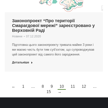
Законопроект “Про території
Смарагдової мережі” зареєстровано у
Верховній Раді
Новини
07.12.2020
Підготовка цього законопроекту тривала майже 3 роки і
ми маємо честь бути тим суб’єктом, що супроводжував
цей законопроект від самого його зародження.
Детальніше
←
1
…
8
9
10
11
12
…
15
→