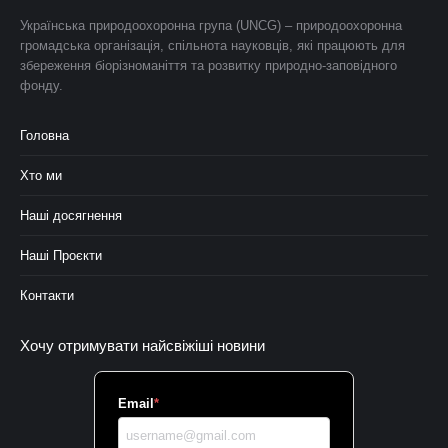
Українська природоохоронна група (UNCG) – природоохоронна
громадська організація, спільнота науковців, які працюють для
збереження біорізноманіття та розвитку природно-заповідного
фонду.
Головна
Хто ми
Наші досягнення
Наші Проєкти
Контакти
Хочу отримувати найсвіжіші новини
Email
*