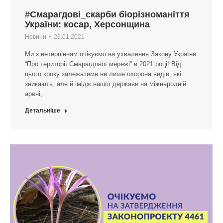
#Смарагдові_скарби біорізноманіття
України: косар, Херсонщина
Новини
26.01.2021
Ми з нетерпінням очікуємо на ухвалення Закону України
“Про території Смарагдової мережі” в 2021 році! Від
цього кроку залежатиме не лише охорона видів, які
зникають, але й імідж нашої держави на міжнародній
арені,
Детальніше