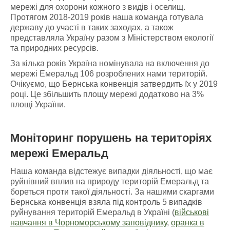
мережі для охорони кожного з видів і оселищ.
Протягом 2018-2019 років наша команда готувала
державу до участі в таких заходах, а також
представляла Україну разом з Міністерством екології
та природних ресурсів.
За кілька років Україна номінувала на включення до
мережі Емеральд 106 розроблених нами територій.
Очікуємо, що Бернська конвенція затвердить їх у 2019
році. Це збільшить площу мережі додатково на 3%
площі України.
Моніторинг порушень
на
територіях
мережі Емеральд
Наша команда відстежує випадки діяльності, що має
руйнівний вплив на природу територій Емеральд та
бореться проти такої діяльності. За нашими скаргами
Бернська конвенція взяла під контроль 5 випадків
руйнування територій Емеральд в Україні (
військові
навчання в Чорноморському заповіднику
,
оранка в