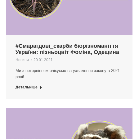
#Смарагдові_скарби біорізноманіття
України: пізньоцвіт Фоміна, Одещина
Новини
20.01.2021
Ми з нетерпінням очікуємо на ухвалення закону в 2021
році!
Детальніше