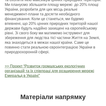
Ми плануємо збільшити площу мережі до 20% площі
України, розробити для цих місць реальні
менеджмент-плани та досягти необхідного
фінансування. Коли це станеться, ми будемо
впевнені, що 20% цінних природних територій нашої
держави будуть надійно захищені на європейському
рівні. Зі свого боку ми матимемо інструмент для
збереження для людства тієї частини Життя на Землі,
яка знаходиться в межах нашої країни. Саме це
повинно стати реальною євроінтеграцією України в
природоохоронній сфері.
>> Проект “Розвиток громадських екологічних
організацій та їх співпраці для розширення мережі
Емеральд в Україні”
Матеріали напрямку