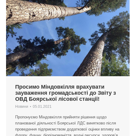
Просимо Міндовкілля врахувати
зауваження громадськості до Звіту з
ОВД Боярської лісової станції!
Новини
05.01.2021
Пропонуємо Міндовкілля прийняти рішення щодо
планованої діяльності Боярської ЛДС винятково після
проведення підприємством додаткової оцінки впливу на
флору, фауну, біорізноманіття, водні ресурси, здоров’я