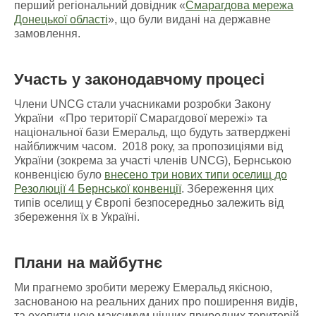
перший регіональний довідник «
Смарагдова мережа
Донецької області
», що були видані на державне
замовлення.
Участь у законодавчому процесі
Члени UNCG стали учасниками розробки Закону
України «Про території Смарагдової мережі» та
національної бази Емеральд, що будуть затверджені
найближчим часом. 2018 року, за пропозиціями від
України (зокрема за участі членів UNCG), Бернською
конвенцією було
внесено три нових типи оселищ до
Резолюції 4 Бернської конвенції
. Збереження цих
типів оселищ у Європі безпосередньо залежить від
збереження їх в Україні.
Плани на майбутнє
Ми прагнемо зробити мережу Емеральд якісною,
заснованою на реальних даних про поширення видів,
та охопити нею максимум цінних природних територій.