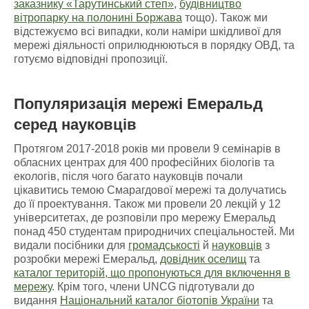
заказнику «Тарутинський степ»
,
будівництво
вітропарку на полонині Боржава
тощо). Також ми
відстежуємо всі випадки, коли наміри шкідливої для
мережі діяльності оприлюднюються в порядку ОВД, та
готуємо відповідні пропозиції.
Популяризація мережі Емеральд
серед науковців
Протягом 2017-2018 років ми провели 9 семінарів в
обласних центрах для 400 професійних біологів та
екологів, після чого багато науковців почали
цікавитись темою Смарагдової мережі та долучатись
до її проектування. Також ми провели 20 лекцій у 12
університетах, де розповіли про мережу Емеральд
понад 450 студентам природничих спеціальностей. Ми
видали посібники для
громадськості
й
науковців
з
розробки мережі Емеральд,
довідник оселищ
та
каталог територій, що пропонуються для включення в
мережу
. Крім того, члени UNCG підготували до
видання
Національний каталог біотопів України
та