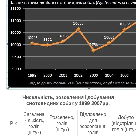
Чисельність, розселення і добування
єнотовидних собак у 1999-2007рр.
Загальна
Відловлено
Розселено,
Добуто
кількість,
для
Рік
голів
(відстрілян
голів
розселення,
(штук)
голів (штук
(штук)
голів