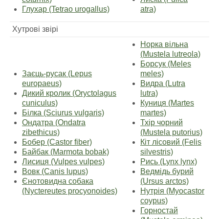
Глухар (Tetrao urogallus)
atra)
Хутрові звірі
Норка вільна
(Mustela lutreola)
Борсук (Meles
Заєць-русак (Lepus
meles)
europaeus)
Видра (Lutra
Дикий кролик (Oryctolagus
lutra)
cuniculus)
Куниця (Martes
Білка (Sciurus vulgaris)
martes)
Ондатра (Ondatra
Тхір чорний
zibethicus)
(Mustela putorius)
Бобер (Castor fiber)
Кіт лісовий (Felis
Байбак (Marmota bobak)
silvestris)
Лисиця (Vulpes vulpes)
Рись (Lynx lynx)
Вовк (Canis lupus)
Ведмідь бурий
Єнотовидна собака
(Ursus arctos)
(Nyctereutes procyonoides)
Нутрія (Myocastor
coypus)
Горностай