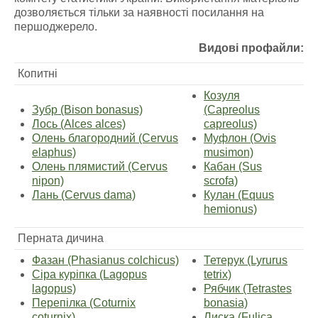
дозволяється тільки за наявності посилання на
першоджерело.
Видові профайли:
Копитні
Козуля
Зубр (Bison bonasus)
(Capreolus
Лось (Alces alces)
capreolus)
Олень благородний (Cervus
Муфлон (Ovis
elaphus)
musimon)
Олень плямистий (Cervus
Кабан (Sus
nipon)
scrofa)
Лань (Cervus dama)
Кулан (Equus
hemionus)
Перната дичина
Фазан (Phasianus colchicus)
Тетерук (Lyrurus
Сіра куріпка (Lagopus
tetrix)
lagopus)
Рябчик (Tetrastes
Перепілка (Coturnix
bonasia)
coturnix)
Лиска (Fulica