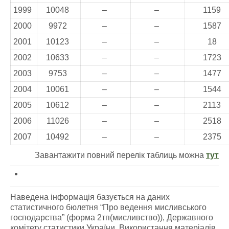
1999
10048
–
–
1159
2000
9972
–
–
1587
2001
10123
–
–
18
2002
10633
–
–
1723
2003
9753
–
–
1477
2004
10061
–
–
1544
2005
10612
–
–
2113
2006
11026
–
–
2518
2007
10492
–
–
2375
Завантажити повний перелік таблиць можна
тут
Наведена інформація базується на даних
статистичного бюлетня “Про ведення мисливського
господарства” (форма 2тп(мисливство)), Державного
комітету статистики України. Використання матеріалів