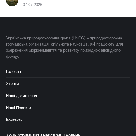
07.07.2026
Українська природоохоронна група (UNCG) – природоохоронна
громадська організація, спільнота науковців, які працюють для
збереження біорізноманіття та розвитку природно-заповідного
фонду.
Головна
Хто ми
Наші досягнення
Наші Проєкти
Контакти
Хочу отримувати найсвіжіші новини