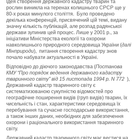
Ідея створення державного кадастру тварин та
рослин виникла на теренах колишнього СРСР ще у
80-х роках минулого століття. Було проведено
декілька конференцій, присвячений цій темі, видану
значну кількість публікацій, але розпад радянської
держави зупинив цей процес. Лише у 2001 р., за
ініціативи Міністерства екології та охорони
навколишнього природного середовища України (
далі
Мінприроди
), питання створення кадастру знов
почало набувати актуальності в Україні.
Відповідно до діючого законодавства (
Постанова
КМУ “Про порядок ведення державного кадастру
тваринного світу” від 15 листопада 1994 р. N 772
),
Державний кадастр тваринного світу є
систематизованою сукупністю відомостей про
географічне поширення видів (груп видів) тварин, їх
чисельність і стан, характеристики середовища їх
перебування та сучасне господарське використання,
а також інших даних, необхідних для забезпечення
охорони і раціонального використання тваринного
світу.
Державний кадастр тваринного світу має вестися на