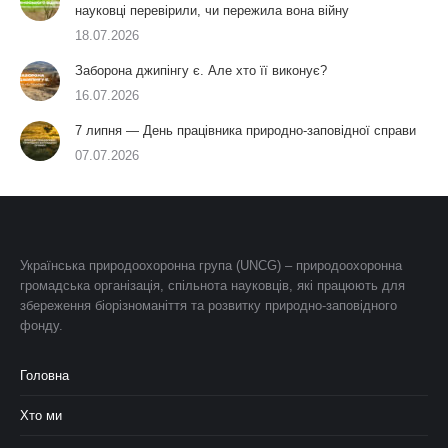
науковці перевірили, чи пережила вона війну
18.07.2026
Заборона джипінгу є. Але хто її виконує?
16.07.2026
7 липня — День працівника природно-заповідної справи
07.07.2026
Українська природоохоронна група (UNCG) – природоохоронна
громадська організація, спільнота науковців, які працюють для
збереження біорізноманіття та розвитку природно-заповідного
фонду.
Головна
Хто ми