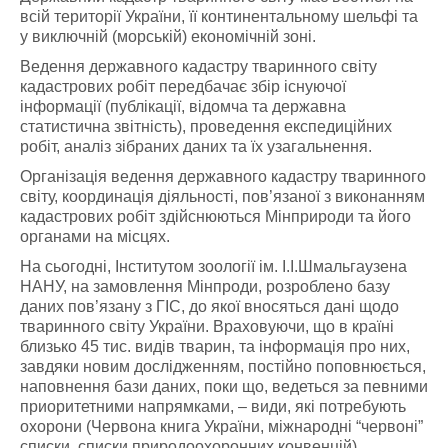
всій території України, її континентальному шельфі та
у виключній (морській) економічній зоні.
Ведення державного кадастру тваринного світу
кадастрових робіт передбачає збір існуючої
інформації (публікації, відомча та державна
статистична звітність), проведення експедиційних
робіт, аналіз зібраних даних та їх узагальнення.
Організація ведення державного кадастру тваринного
світу, координація діяльності, пов’язаної з виконанням
кадастрових робіт здійснюються Мінприроди та його
органами на місцях.
На сьогодні, Інститутом зоології ім. І.І.Шмальгаузена
НАНУ, на замовлення Мінпроди, розроблено базу
даних пов’язану з ГІС, до якої вносяться дані щодо
тваринного світу України. Враховуючи, що в країні
близько 45 тис. видів тварин, та інформація про них,
завдяки новим дослідженням, постійно поповнюється,
наповнення бази даних, поки що, ведеться за певними
приоритетними напрямками, – види, які потребують
охорони (Червона книга України, міжнародні “червоні”
списки, списки природоохоронних конвенцій),