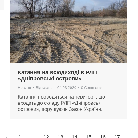
Катання на всюдиході в РЛП
«Дніпровські острови»
Новини
Від
tatana
04.03.2020
0 Comments
Катання проводяться на території, що
входить до складу РЛП «Дніпровські
острови», порушуючи Закон України.
←
1
…
12
13
14
15
16
17
→