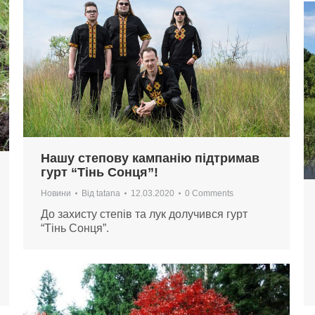
Нашу степову кампанію підтримав
гурт “Тінь Сонця”!
Новини
Від
tatana
12.03.2020
0 Comments
До захисту степів та лук долучився гурт
“Тінь Сонця”.