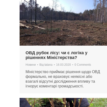
ОВД рубок лісу: чи є логіка у
рішеннях Міністерства?
Новини
Від
tatana
16.03.2020
0 Comments
Міністерство приймає рішення щодо ОВД
формально, не враховує неякісні або
взагалі відсутні дослідження впливу та
ігнорує коментарі громадськості.