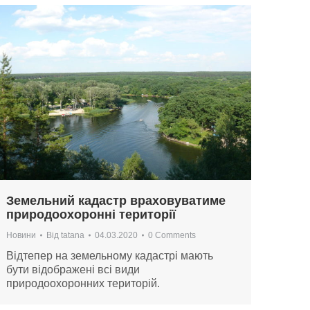
Земельний кадастр враховуватиме
природоохоронні території
Новини
Від
tatana
04.03.2020
0 Comments
Відтепер на земельному кадастрі мають
бути відображені всі види
природоохоронних територій.