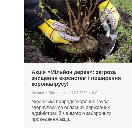
Акція «Мільйон дерев»: загроза
знищення екосистем і поширення
коронавірусу!
Новини
Від
tatana
11.03.2020
0 Comments
Українська природоохоронна група
звернулась до обласних державних
адміністрацій з вимогою заборонити
проведення акції.