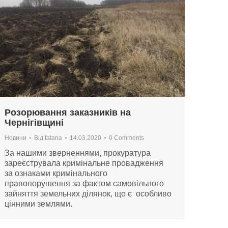
Розорювання заказників на
Чернігівщині
Новини
Від
tatana
14.03.2020
0 Comments
За нашими зверненнями, прокуратура
зареєструвала кримінальне провадження
за ознаками кримінального
правопорушення за фактом самовільного
зайняття земельних ділянок, що є особливо
цінними землями.