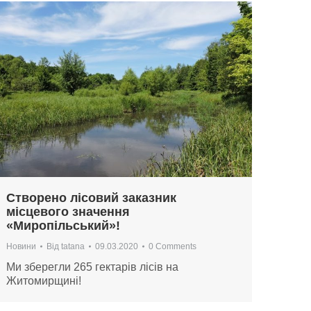
Створено лісовий заказник
місцевого значення
«Миропільський»!
Новини
Від
tatana
09.03.2020
0 Comments
Ми зберегли 265 гектарів лісів на
Житомирщині!