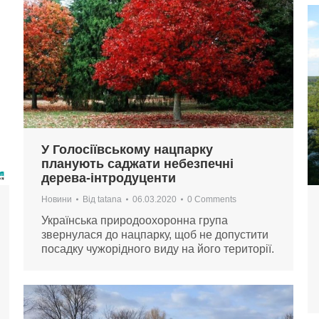
У Голосіївському нацпарку
планують саджати небезпечні
дерева-інтродуценти
Новини
Від
tatana
06.03.2020
0 Comments
Українська природоохоронна група
звернулася до нацпарку, щоб не допустити
посадку чужорідного виду на його території.