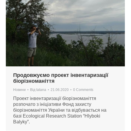
Продовжуємо проект інвентаризації
біорізноманіття
Новини
Від
tatana
21.06.2020
0 Comments
Проект інвентаризації біорізноманіття
розпочато з ініціативи Фонд захисту
біорізноманіття України та відбувається на
базі Ecological Research Station “Hlyboki
Balyky”.