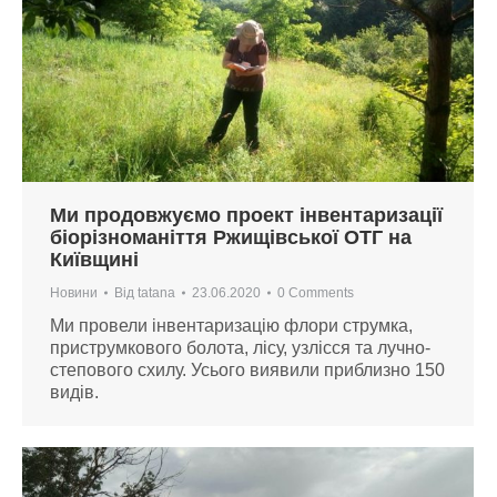
Ми продовжуємо проект інвентаризації
біорізноманіття Ржищівської ОТГ на
Київщині
Новини
Від
tatana
23.06.2020
0 Comments
Ми провели інвентаризацію флори струмка,
приструмкового болота, лісу, узлісся та лучно-
степового схилу. Усього виявили приблизно 150
видів.