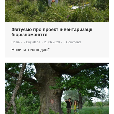
Звітуємо про проект інвентаризації
біорізноманіття
Новини
Від
tatana
26.06.2020
0 Comments
Новини з експедиції.