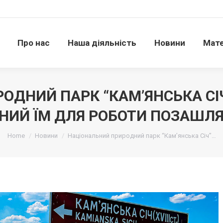
Про нас
Наша діяльність
Новини
Матері
Про нас
Наша діяльність
Новини
Мате
ОДНИЙ ПАРК “КАМ’ЯНСЬКА СІ
НИЙ ЇМ ДЛЯ РОБОТИ ПОЗАШЛ
Ви тут:
Home
Новини
Національний природний парк “Кам’янська Січ”…