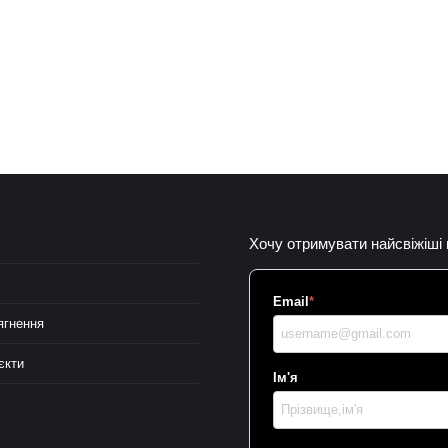
Хочу отримувати найсвіжіші
Email
*
ягнення
єкти
Ім'я