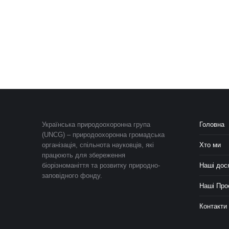
Українська природоохоронна група
Головна
(UNCG) – природоохоронна громадська
організація, спільнота науковців, які
Хто ми
працюють для збереження
біорізноманіття та розвитку природно-
Наші дос
заповідного фонду.
Наші Про
Контакти