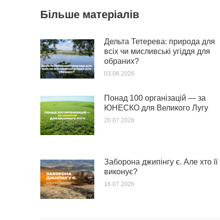
Більше матеріалів
Дельта Тетерева: природа для
всіх чи мисливські угіддя для
обраних?
03.08.2026
Понад 100 організацій — за
ЮНЕСКО для Великого Лугу
20.07.2026
Заборона джипінгу є. Але хто її
виконує?
16.07.2026