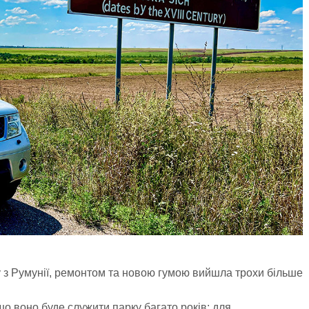
у з Румунії, ремонтом та новою гумою вийшла трохи більше
що воно буде служити парку багато років: для