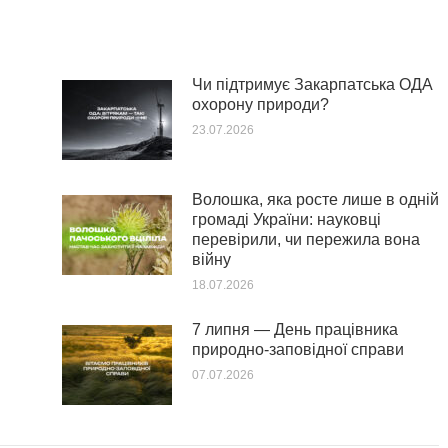
Чи підтримує Закарпатська ОДА
охорону природи?
23.07.2026
Волошка, яка росте лише в одній
громаді України: науковці
перевірили, чи пережила вона
війну
18.07.2026
7 липня — День працівника
природно-заповідної справи
07.07.2026