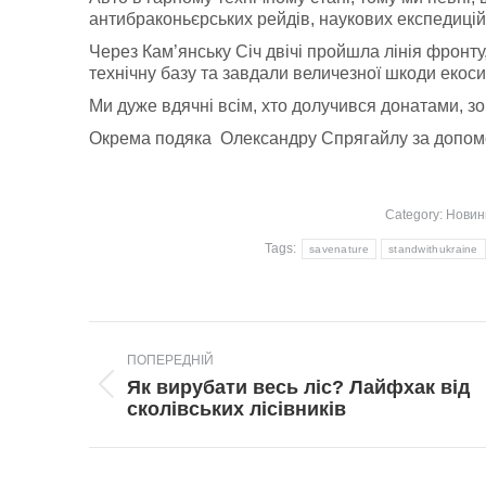
антибраконьєрських рейдів, наукових експедицій
Через Кам’янську Січ двічі пройшла лінія фронту
технічну базу та завдали величезної шкоди екоси
Ми дуже вдячні всім, хто долучився донатами, зо
Окрема подяка Олександру Спрягайлу за допомог
Category:
Новин
Tags:
savenature
standwithukraine
Post
ПОПЕРЕДНІЙ
navigation
Як вирубати весь ліс? Лайфхак від
Попередній
сколівських лісівників
пост: