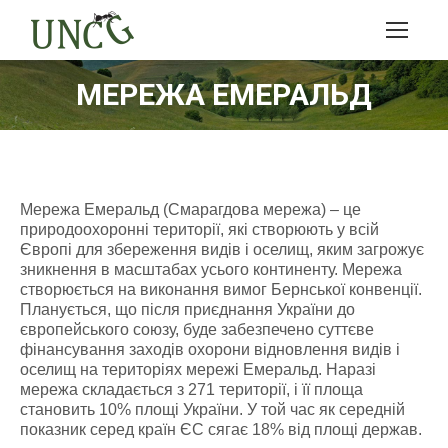
МЕРЕЖА ЕМЕРАЛЬД
Мережа Емеральд (Смарагдова мережа) – це
природоохоронні території, які створюють у всій
Європі для збереження видів і оселищ, яким загрожує
зникнення в масштабах усього континенту. Мережа
створюється на виконання вимог Бернської конвенції.
Планується, що після приєднання України до
європейського союзу, буде забезпечено суттєве
фінансування заходів охорони відновлення видів і
оселищ на територіях мережі Емеральд. Наразі
мережа складається з 271 території, і її площа
становить 10% площі України. У той час як середній
показник серед країн ЄС сягає 18% від площі держав.