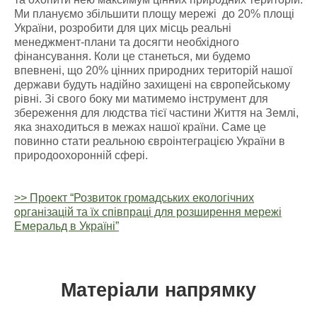
Ми плануємо збільшити площу мережі до 20% площі
України, розробити для цих місць реальні
менеджмент-плани та досягти необхідного
фінансування. Коли це станеться, ми будемо
впевнені, що 20% цінних природних територій нашої
держави будуть надійно захищені на європейському
рівні. Зі свого боку ми матимемо інструмент для
збереження для людства тієї частини Життя на Землі,
яка знаходиться в межах нашої країни. Саме це
повинно стати реальною євроінтеграцією України в
природоохоронній сфері.
>> Проект “Розвиток громадських екологічних
організацій та їх співпраці для розширення мережі
Емеральд в Україні”
Матеріали напрямку