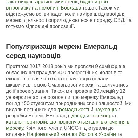
заказнику «Тарутинський степ»
,
будівництво
вітропарку на полонині Боржава
тощо). Також ми
відстежуємо всі випадки, коли наміри шкідливої для
мережі діяльності оприлюднюються в порядку ОВД, та
готуємо відповідні пропозиції.
Популяризація мережі Емеральд
серед науковців
Протягом 2017-2018 років ми провели 9 семінарів в
обласних центрах для 400 професійних біологів та
екологів, після чого багато науковців почали
цікавитись темою Смарагдової мережі та долучатись
до її проектування. Також ми провели 20 лекцій у 12
університетах, де розповіли про мережу Емеральд
понад 450 студентам природничих спеціальностей. Ми
видали посібники для
громадськості
й
науковців
з
розробки мережі Емеральд,
довідник оселищ
та
каталог територій, що пропонуються для включення в
мережу
. Крім того, члени UNCG підготували до
видання
Національний каталог біотопів України
та