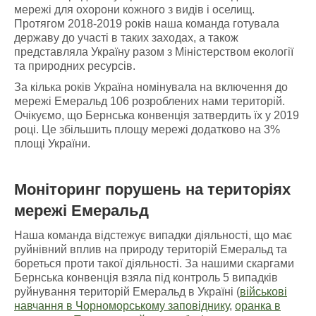
мережі для охорони кожного з видів і оселищ.
Протягом 2018-2019 років наша команда готувала
державу до участі в таких заходах, а також
представляла Україну разом з Міністерством екології
та природних ресурсів.
За кілька років Україна номінувала на включення до
мережі Емеральд 106 розроблених нами територій.
Очікуємо, що Бернська конвенція затвердить їх у 2019
році. Це збільшить площу мережі додатково на 3%
площі України.
Моніторинг порушень
на
територіях
мережі Емеральд
Наша команда відстежує випадки діяльності, що має
руйнівний вплив на природу територій Емеральд та
бореться проти такої діяльності. За нашими скаргами
Бернська конвенція взяла під контроль 5 випадків
руйнування територій Емеральд в Україні (
військові
навчання в Чорноморському заповіднику
,
оранка в