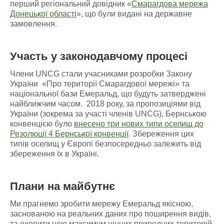
перший регіональний довідник «
Смарагдова мережа
Донецької області
», що були видані на державне
замовлення.
Участь у законодавчому процесі
Члени UNCG стали учасниками розробки Закону
України «Про території Смарагдової мережі» та
національної бази Емеральд, що будуть затверджені
найближчим часом. 2018 року, за пропозиціями від
України (зокрема за участі членів UNCG), Бернською
конвенцією було
внесено три нових типи оселищ до
Резолюції 4 Бернської конвенції
. Збереження цих
типів оселищ у Європі безпосередньо залежить від
збереження їх в Україні.
Плани на майбутнє
Ми прагнемо зробити мережу Емеральд якісною,
заснованою на реальних даних про поширення видів,
та охопити нею максимум цінних природних територій.