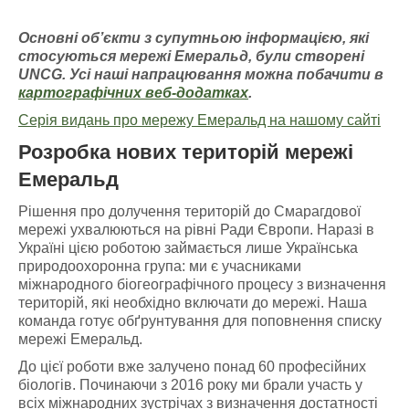
Основні об’єкти з супутньою інформацією
, які
стосуються мережі Емераль
д, були створені
UNCG
. У
сі наші напрацювання можна побачити
в
картографічних
веб-додатках
.
Серія видань про мережу Емеральд на нашому сайті
Розробка нових територій мережі
Емеральд
Рішення про долучення територій до Смарагдової
мережі ухвалюються на рівні Ради Європи. Наразі в
Україні цією роботою займається лише Українська
природоохоронна група: ми є учасниками
міжнародного біогеографічного процесу з визначення
територій, які необхідно включати до мережі. Наша
команда готує обґрунтування для поповнення списку
мережі Емеральд.
До цієї роботи вже залучено понад 60 професійних
біологів. Починаючи з 2016 року ми брали участь у
всіх міжнародних зустрічах з визначення достатності