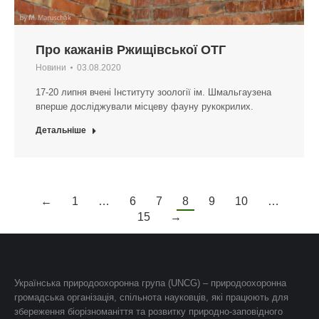
Про кажанів Ржищівської ОТГ
Новини
03.08.2020
17-20 липня вчені Інституту зоології ім. Шмальгаузена
вперше досліджували місцеву фауну рукокрилих.
Детальніше
←
1
…
6
7
8
9
10
…
15
→
Українська природоохоронна група (UNCG) – природоохоронна
громадська організація, спільнота науковців, які працюють для
збереження біорізноманіття та розвитку природно-заповідного