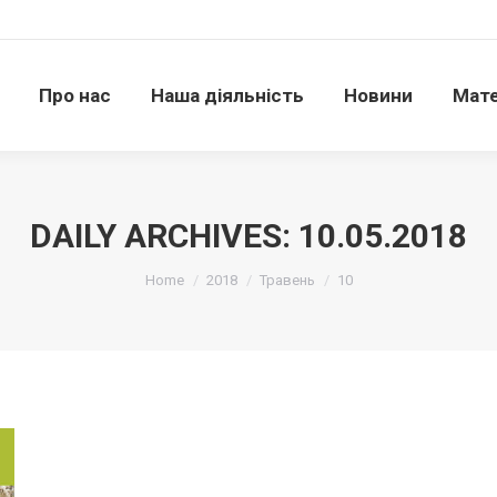
Про нас
Наша діяльність
Новини
Матері
Про нас
Наша діяльність
Новини
Мате
DAILY ARCHIVES:
10.05.2018
Ви тут:
Home
2018
Травень
10