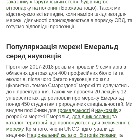
заказнику «Тарутинський степ»
,
будівництво
вітропарку на полонині Боржава
тощо). Також ми
відстежуємо всі випадки, коли наміри шкідливої для
мережі діяльності оприлюднюються в порядку ОВД, та
готуємо відповідні пропозиції.
Популяризація мережі Емеральд
серед науковців
Протягом 2017-2018 років ми провели 9 семінарів в
обласних центрах для 400 професійних біологів та
екологів, після чого багато науковців почали
цікавитись темою Смарагдової мережі та долучатись
до її проектування. Також ми провели 20 лекцій у 12
університетах, де розповіли про мережу Емеральд
понад 450 студентам природничих спеціальностей. Ми
видали посібники для
громадськості
й
науковців
з
розробки мережі Емеральд,
довідник оселищ
та
каталог територій, що пропонуються для включення в
мережу
. Крім того, члени UNCG підготували до
видання
Національний каталог біотопів України
та