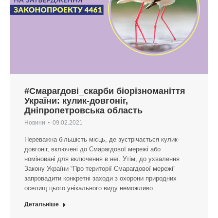
#Смарагдові_скарби біорізноманіття
України: кулик-довгоніг,
Дніпропетровська область
Новини
09.02.2021
Переважна більшість місць, де зустрічається кулик-
довгоніг, включені до Смарагдової мережі або
номіновані для включення в неї. Утім, до ухвалення
Закону України “Про території Смарагдової мережі”
запровадити конкретні заходи з охорони природних
оселищ цього унікального виду неможливо.
Детальніше