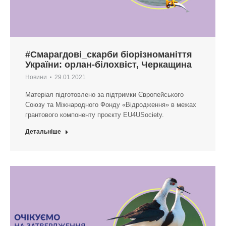
#Смарагдові_скарби біорізноманіття
України: орлан-білохвіст, Черкащина
Новини
29.01.2021
Матеріал підготовлено за підтримки Європейського
Союзу та Міжнародного Фонду «Відродження» в межах
грантового компоненту проєкту EU4USociety.
Детальніше