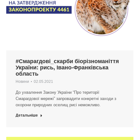
#Смарагдові_скарби біорізноманіття
України: рись, Івано-Франківська
область
Новини
02.05.2021
До ухвалення Закону України “Про території
Смарагдової мережі” запровадити конкретні заходи з
охорони природних оселищ рисі неможливо.
Детальніше