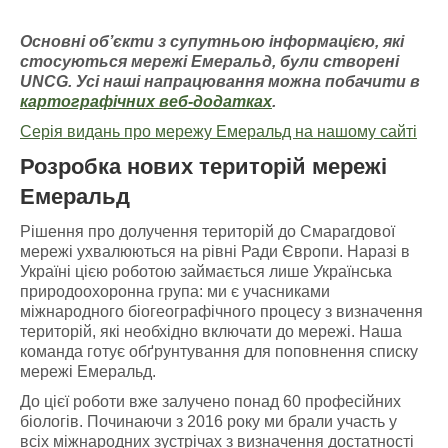
Основні об’єкти з супутньою інформацією
, які
стосуються мережі Емераль
д, були створені
UNCG
. У
сі наші напрацювання можна побачити
в
картографічних
веб-додатках
.
Серія видань про мережу Емеральд на нашому сайті
Розробка нових територій мережі
Емеральд
Рішення про долучення територій до Смарагдової
мережі ухвалюються на рівні Ради Європи. Наразі в
Україні цією роботою займається лише Українська
природоохоронна група: ми є учасниками
міжнародного біогеографічного процесу з визначення
територій, які необхідно включати до мережі. Наша
команда готує обґрунтування для поповнення списку
мережі Емеральд.
До цієї роботи вже залучено понад 60 професійних
біологів. Починаючи з 2016 року ми брали участь у
всіх міжнародних зустрічах з визначення достатності