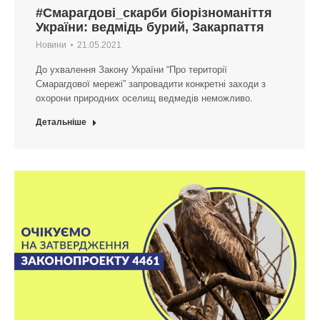
#Смарагдові_скарби біорізноманіття
України: ведмідь бурий, Закарпаття
Новини
21.05.2021
До ухвалення Закону України “Про території
Смарагдової мережі” запровадити конкретні заходи з
охорони природних оселищ ведмедів неможливо.
Детальніше