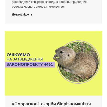
запровадити конкретні заходи з охорони природних
оселищ чорного лелеки неможливо.
Детальніше
#Смарагдові_скарби біорізноманіття