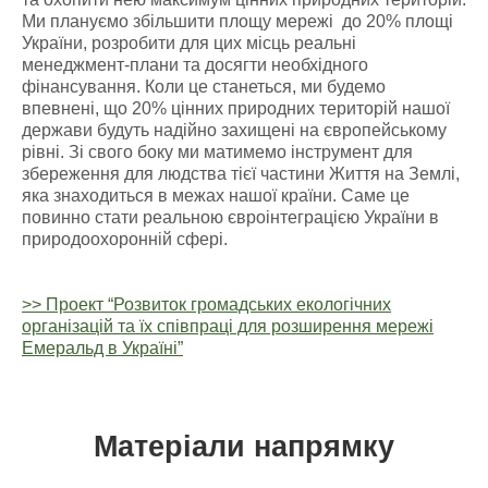
Ми плануємо збільшити площу мережі до 20% площі
України, розробити для цих місць реальні
менеджмент-плани та досягти необхідного
фінансування. Коли це станеться, ми будемо
впевнені, що 20% цінних природних територій нашої
держави будуть надійно захищені на європейському
рівні. Зі свого боку ми матимемо інструмент для
збереження для людства тієї частини Життя на Землі,
яка знаходиться в межах нашої країни. Саме це
повинно стати реальною євроінтеграцією України в
природоохоронній сфері.
>> Проект “Розвиток громадських екологічних
організацій та їх співпраці для розширення мережі
Емеральд в Україні”
Матеріали напрямку