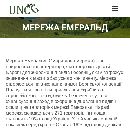
МЕРЕЖА ЕМЕРАЛЬД
Мережа Емеральд (Смарагдова мережа) – це
природоохоронні території, які створюють у всій
Європі для збереження видів і оселищ, яким загрожує
зникнення в масштабах усього континенту. Мережа
створюється на виконання вимог Бернської конвенції.
Планується, що після приєднання України до
європейського союзу, буде забезпечено суттєве
фінансування заходів охорони відновлення видів і
оселищ на територіях мережі Емеральд. Наразі
мережа складається з 271 території, і її площа
становить 10% площі України. У той час як середній
показник серед країн ЄС сягає 18% від площі держав.