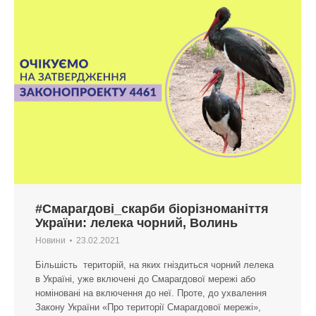
#Смарагдові_скарби біорізноманіття
України: лелека чорний, Волинь
Новини
23.02.2021
Більшість територій, на яких гніздиться чорний лелека
в Україні, уже включені до Смарагдової мережі або
номіновані на включення до неї. Проте, до ухвалення
Закону України «Про території Смарагдової мережі»,