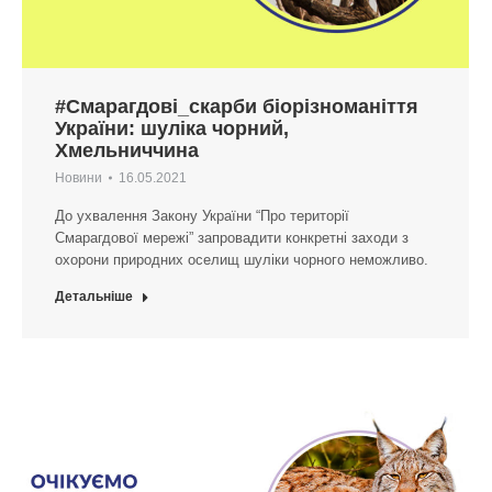
#Смарагдові_скарби біорізноманіття
України: шуліка чорний,
Хмельниччина
Новини
16.05.2021
До ухвалення Закону України “Про території
Смарагдової мережі” запровадити конкретні заходи з
охорони природних оселищ шуліки чорного неможливо.
Детальніше