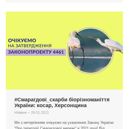
#Смарагдові_скарби біорізноманіття
України: косар, Херсонщина
Новини
26.01.2021
Ми з нетерпінням очікуємо на ухвалення Закону України
“Про території Смарагдової мережі” в 2021 році! Від