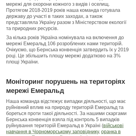
мережі для охорони кожного з видів і оселищ.
Протягом 2018-2019 років наша команда готувала
державу до участі в таких заходах, а також
представляла Україну разом з Міністерством екології
та природних ресурсів.
За кілька років Україна номінувала на включення до
мережі Емеральд 106 розроблених нами територій.
Очікуємо, що Бернська конвенція затвердить їх у 2019
році. Це збільшить площу мережі додатково на 3%
площі України.
Моніторинг порушень
на
територіях
мережі Емеральд
Наша команда відстежує випадки діяльності, що має
руйнівний вплив на природу територій Емеральд та
бореться проти такої діяльності. За нашими скаргами
Бернська конвенція взяла під контроль 5 випадків
руйнування територій Емеральд в Україні (
військові
навчання в Чорноморському заповіднику
,
оранка в