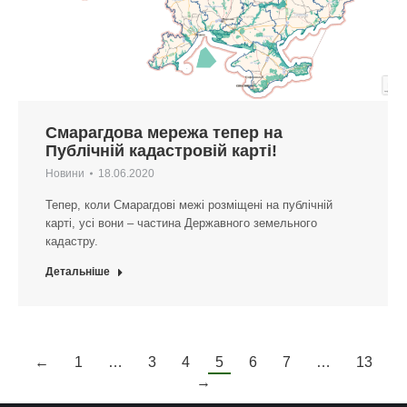
Смарагдова мережа тепер на
Публічній кадастровій карті!
Новини
18.06.2020
Тепер, коли Смарагдові межі розміщені на публічній
карті, усі вони – частина Державного земельного
кадастру.
Детальніше
←
1
…
3
4
5
6
7
…
13
→