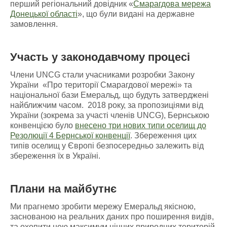
перший регіональний довідник «
Смарагдова мережа
Донецької області
», що були видані на державне
замовлення.
Участь у законодавчому процесі
Члени UNCG стали учасниками розробки Закону
України «Про території Смарагдової мережі» та
національної бази Емеральд, що будуть затверджені
найближчим часом. 2018 року, за пропозиціями від
України (зокрема за участі членів UNCG), Бернською
конвенцією було
внесено три нових типи оселищ до
Резолюції 4 Бернської конвенції
. Збереження цих
типів оселищ у Європі безпосередньо залежить від
збереження їх в Україні.
Плани на майбутнє
Ми прагнемо зробити мережу Емеральд якісною,
заснованою на реальних даних про поширення видів,
та охопити нею максимум цінних природних територій.