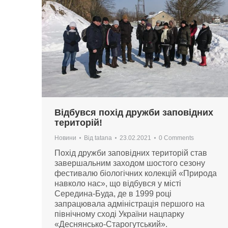
Відбувся похід дружби заповідних
територій!
Новини
Від
tatana
23.02.2021
0 Comments
Похід дружби заповідних територій став
завершальним заходом шостого сезону
фестивалю біологічних колекцій «Природа
навколо нас», що відбувся у місті
Середина-Буда, де в 1999 році
запрацювала адміністрація першого на
північному сході України нацпарку
«Деснянсько-Старогутський».