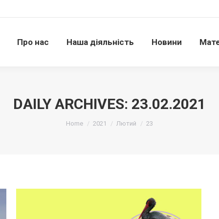
Про нас
Наша діяльність
Новини
Матері
Про нас
Наша діяльність
Новини
Мате
DAILY ARCHIVES:
23.02.2021
Ви тут:
Home
2021
Лютий
23