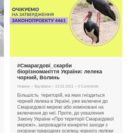
#Смарагдові_скарби
біорізноманіття України: лелека
чорний, Волинь
Новини
Від
tatana
23.02.2021
0 Comments
Більшість територій, на яких гніздиться
чорний лелека в Україні, уже включені до
Смарагдової мережі або номіновані на
включення до неї. Проте, до ухвалення
Закону України «Про території Смарагдової
мережі», запровадити конкретні заходи з
охорони природних оселищ чорного лелеки