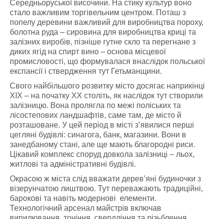
Середньоруської височини. На стику культур воно
стало важливим торгівельним центром. Поташ з
попелу деревини важливий для виробництва пороху,
болотна руда – сировина для виробництва криці та
залізних виробів, пізніше гутне скло та перегнане з
диких ягід на спирт вино – основа місцевої
промисловості, що формувалася внаслідок польської
експансії і ствердження тут Гетьманщини.
Свого найбільшого розвитку місто досягає наприкінці
ХІХ – на початку ХХ століть, як наслідок тут створили
залізницю. Вона пролягла по межі поліських та
лісостепових ландшафтів, саме там, де місто й
розташоване. У цей період в місті з’явилися перші
цегляні будівлі: синагога, банк, магазини. Вони в
занедбаному стані, але ще мають благородні риси.
Цікавий комплекс споруд довкола залізниці – льох,
житлові та адміністративні будівлі.
Окрасою ж міста слід вважати дерев’яні будиночки з
візерунчатою лиштвою. Тут переважають традиційні,
барокові та навіть модернові елементи.
Технологічний арсенал майстрів включав
випилювання, точіння, свердління та різьблення.