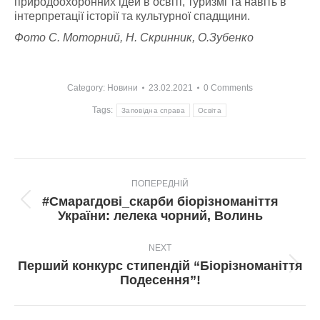
природоохоронних ідей в освіті, туризмі та навіть в
інтерпретації історії та культурної спадщини.
Фото С. Моторний, Н. Скринник, О.Зубенко
Category:
Новини
23.02.2021
0 Comments
Tags:
Заповідна справа
Освіта
Post
ПОПЕРЕДНІЙ
navigation
#Смарагдові_скарби біорізноманіття
Попередній
України: лелека чорний, Волинь
пост:
NEXT
Перший конкурс стипендій “Біорізноманіття
Next
Подесення”!
post: