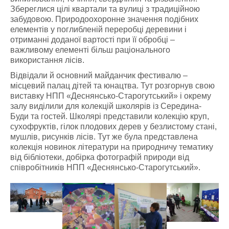
Збереглися цілі квартали та вулиці з традиційною
забудовою. Природоохоронне значення подібних
елементів у поглибленій переробці деревини і
отриманні доданої вартості при її обробці –
важливому елементі більш раціонального
використання лісів.
Відвідали й основний майданчик фестивалю –
місцевий палац дітей та юнацтва. Тут розгорнув свою
виставку НПП «Деснянсько-Старогутський» і окрему
залу виділили для колекцій школярів із Середина-
Буди та гостей. Школярі представили колекцію круп,
сухофруктів, гілок плодових дерев у безлистому стані,
мушлів, рисунків лісів. Тут же була представлена
колекція новинок літератури на природничу тематику
від бібліотеки, добірка фотографій природи від
співробітників НПП «Деснянсько-Старогутський».