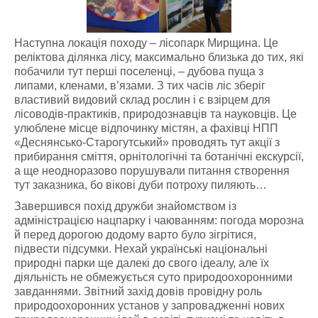
Наступна локація походу – лісопарк Мирщина. Це
реліктова ділянка лісу, максимально близька до тих, які
побачили тут перші поселенці, – дубова пуща з
липами, кленами, в’язами. З тих часів ліс зберіг
властивий видовий склад рослин і є взірцем для
лісоводів-практиків, природознавців та науковців. Це
улюблене місце відпочинку містян, а фахівці НПП
«Деснянсько-Старогутський» проводять тут акції з
прибирання сміття, орнітологічні та ботанічні екскурсії,
а ще неодноразово порушували питання створення
тут заказника, бо вікові дуби потроху пиляють…
Завершився похід дружби знайомством із
адміністрацією нацпарку і чаюванням: погода морозна
й перед дорогою додому варто було зігрітися,
підвести підсумки. Нехай українські національні
природні парки ще далекі до свого ідеалу, але їх
діяльність не обмежується суто природоохоронними
завданнями. Звітний захід довів провідну роль
природоохоронних установ у запровадженні нових