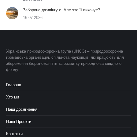
Заборона джипінгу є. Але хто її виконує?
16.07.2026
Українська природоохоронна група (UNCG) – природоохоронна
громадська організація, спільнота науковців, які працюють для
збереження біорізноманіття та розвитку природно-заповідного
фонду.
Головна
Хто ми
Наші досягнення
Наші Проєкти
Контакти