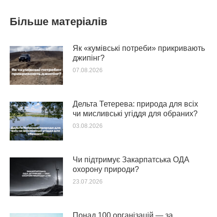
Більше матеріалів
Як «кумівські потреби» прикривають
джипінг?
07.08.2026
Дельта Тетерева: природа для всіх
чи мисливські угіддя для обраних?
03.08.2026
Чи підтримує Закарпатська ОДА
охорону природи?
23.07.2026
Понад 100 організацій — за