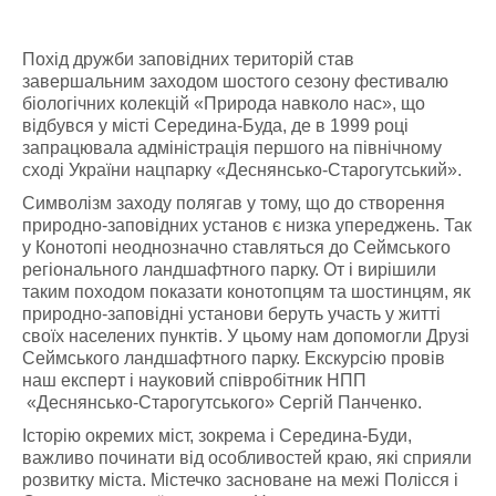
Похід дружби заповідних територій став
завершальним заходом шостого сезону фестивалю
біологічних колекцій «Природа навколо нас», що
відбувся у місті Середина-Буда, де в 1999 році
запрацювала адміністрація першого на північному
сході України нацпарку «Деснянсько-Старогутський».
Символізм заходу полягав у тому, що до створення
природно-заповідних установ є низка упереджень. Так
у Конотопі неоднозначно ставляться до Сеймського
регіонального ландшафтного парку. От і вирішили
таким походом показати конотопцям та шостинцям, як
природно-заповідні установи беруть участь у житті
своїх населених пунктів. У цьому нам допомогли Друзі
Сеймського ландшафтного парку. Екскурсію провів
наш експерт і науковий співробітник НПП
«Деснянсько-Старогутського» Сергій Панченко.
Історію окремих міст, зокрема і Середина-Буди,
важливо починати від особливостей краю, які сприяли
розвитку міста. Містечко засноване на межі Полісся і