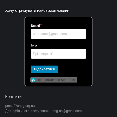
Хочу отримувати найсвіжіші новини
Email
*
Ім'я
Підписатися
Предоставлено SendPulse
Контакти
press@uncg.org.ua
Для офіційного листування:
uncg.ua@gmail.com