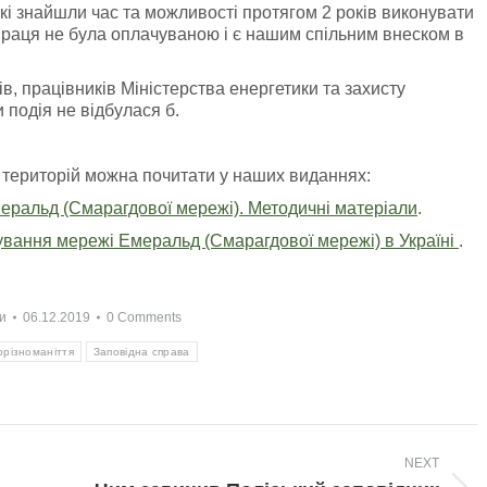
 які знайшли час та можливості протягом 2 років виконувати
 праця не була оплачуваною і є нашим спільним внеском в
ів, працівників Міністерства енергетики та захисту
 подія не відбулася б.
територій можна почитати у наших виданнях:
еральд (Смарагдової мережі). Методичні матеріали
.
тування мережі Емеральд (Смарагдової мережі) в Україні
.
и
06.12.2019
0 Comments
орізноманіття
Заповідна справа
NEXT