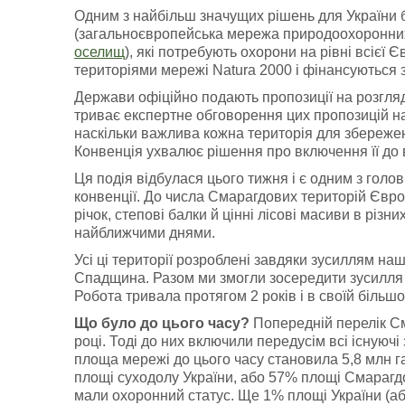
Одним з найбільш значущих рішень для України 
(загальноєвропейська мережа природоохоронних
оселищ
), які потребують охорони на рівні всієї
територіями мережі Natura 2000 і фінансуються 
Держави офіційно подають пропозиції на розгляд
триває експертне обговорення цих пропозицій н
наскільки важлива кожна територія для збереже
Конвенція ухвалює рішення про включення її до 
Ця подія відбулася цього тижня і є одним з голо
конвенції. До числа Смарагдових територій Євро
річок, степові балки й цінні лісові масиви в різ
найближчими днями.
Усі ці території розроблені завдяки зусиллям наш
Спадщина. Разом ми змогли зосередити зусилля 6
Робота тривала протягом 2 років і в своїй більш
Що було до цього часу?
Попередній перелік См
році. Тоді до них включили передусім всі існуючі
площа мережі до цього часу становила 5,8 млн га 
площі суходолу України, або 57% площі Смарагдов
мали охоронний статус. Ще 1% площі України (