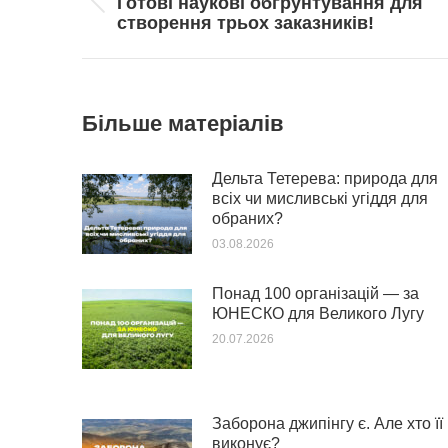
Готові наукові обґрунтування для
Попередній
створення трьох заказників!
пост:
Більше матеріалів
Дельта Тетерева: природа для
всіх чи мисливські угіддя для
обраних?
03.08.2026
Понад 100 організацій — за
ЮНЕСКО для Великого Лугу
20.07.2026
Заборона джипінгу є. Але хто її
виконує?