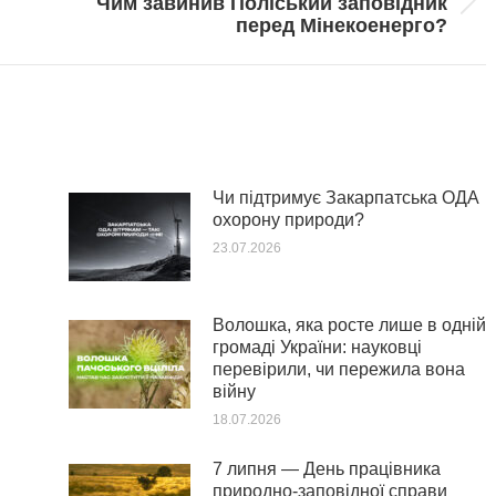
Чим завинив Поліський заповідник
Next
перед Мінекоенерго?
post:
Чи підтримує Закарпатська ОДА
охорону природи?
23.07.2026
Волошка, яка росте лише в одній
громаді України: науковці
перевірили, чи пережила вона
війну
18.07.2026
7 липня — День працівника
природно-заповідної справи