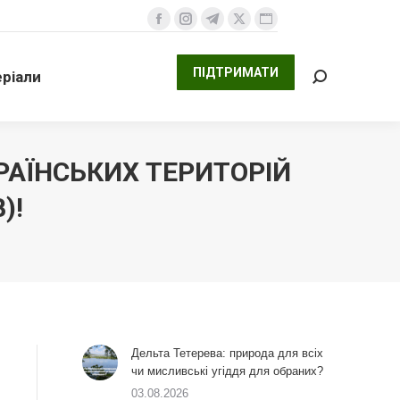
ПІДТРИМАТИ
али
Facebook
Instagram
Telegram
X
Website
Search:
сторінка
сторінка
сторінка
сторінка
сторінка
ПІДТРИМАТИ
ріали
відкривається
відкривається
відкривається
відкривається
відкривається
Search:
у
у
у
у
у
новому
новому
новому
новому
новому
вікні
вікні
вікні
вікні
вікні
РАЇНСЬКИХ ТЕРИТОРІЙ
)!
Дельта Тетерева: природа для всіх
чи мисливські угіддя для обраних?
03.08.2026