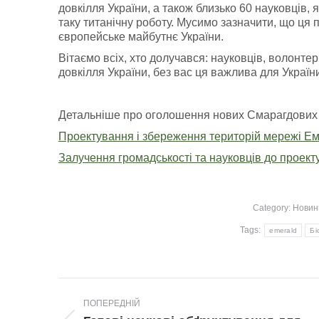
довкілля України, а також близько 60 науковців,
таку титанічну роботу. Мусимо зазначити, що ця
європейське майбутнє України.
Вітаємо всіх, хто долучався: науковців, волонтер
довкілля України, без вас ця важлива для України
Детальніше про оголошення нових Смарагдових 
Проектування і збереження територій мережі Ем
Залучення громадськості та науковців до проек
Category:
Новин
Tags:
emerald
Бі
Post
ПОПЕРЕДНІЙ
navigation