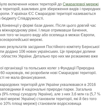
було включення нових територій до
Смарагдової мережі
 територій, важливих для збереження видів і природних
 Європи. У країнах ЄС Смарагдові території називаються
з бюджету Співдружності.
 Конвенції у формі бази даних. Після цього довгий час
а міжнародному рівні. І лише отримавши бачення,
ння того чи іншого виду або оселища в межах Європи,
всеєвропейської мережі.
вних результатів засідання Постійного комітету Бернської
пи додано 106 нових українських. Це природні долини
них областях України. Детально про них ми розкажемо вже
ої організації та польських колег з Фундації Природна
0 науковців, які розробили нові Смарагдові території.
ості не мала фінансування.
арагдових територій для України ухвалювався в 2016
 заповідники й національні природні парки. Загальна
(9% площі суходолу України), але з них 3,6 млн га (5,7 %
ої мережі України) становили території, які й без того
або 10% площі мережі) становили водосховища