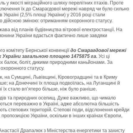
ль у якості міграційного шляху перелітних птахів. Проте
ключення їх до Смарагдової мережі навряд чи було сильно
Україні (2,5% площі України) у 2016 році стали
о дійсною зміною: отриманням охоронного статусу.
ва від планів будівництва вітрової електростанції. На
лонини України вдається фактично лише завдяки
о комітету Бернської конвенції
до Смарагдової мережі
 України загальною площею 1475875 га.
Усі ці
их балок, боліт, дикими природними каньйонами. За
 охоронного статусу.
ак, на Сумщині, Львівщині, Кіровоградщині та в Криму
ше; на Донеччині їх площа подвоїлась, на Луганщині й
 їх стало вп’ятеро більше, ніж було раніше.
 видів та природних оселищ. Дуже важливо, що чимало
ються переважно в Україні, адже абсолютна більшість
мають степових територій. Степові поди, відслонення крейди
а пропозицією України, оскільки в інших країнах Європи,
 Анастасії Драпалюк з Міністерства енергетики та захисту