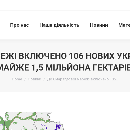
Про нас
Наша діяльність
Новини
Матері
Про нас
Наша діяльність
Новини
Мате
ЕЖІ ВКЛЮЧЕНО 106 НОВИХ УК
МАЙЖЕ 1,5 МІЛЬЙОНА ГЕКТАРІВ
Ви тут:
Home
Новини
До Смарагдової мережі включено 106…