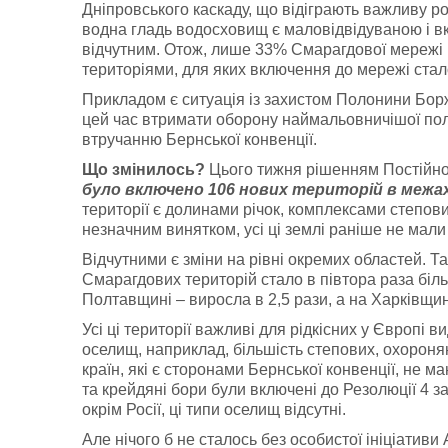
Дніпровського каскаду, що відіграють важливу ро
водна гладь водосховищ є маловідвідуваною і в
відчутним. Отож, лише 33% Смарагдової мережі в 
територіями, для яких включення до мережі стал
Прикладом є ситуація із захистом Полонини Боржа
цей час втримати оборону наймальовничішої по
втручанню Бернської конвенції.
Що змінилось?
Цього тижня рішенням Постійног
було включено 106 нових територій в межах
території є долинами річок, комплексами степов
незначним винятком, усі ці землі раніше не мали
Відчутними є зміни на рівні окремих областей. Т
Смарагдових територій стало в півтора раза біль
Полтавщині – виросла в 2,5 рази, а на Харківщині
Усі ці території важливі для рідкісних у Європі
оселищ, наприклад, більшість степових, охороня
країн, які є сторонами Бернської конвенції, не 
та крейдяні бори були включені до Резолюції 4 з
окрім Росії, ці типи оселищ відсутні.
Але нічого б не сталось без особистої ініціативи