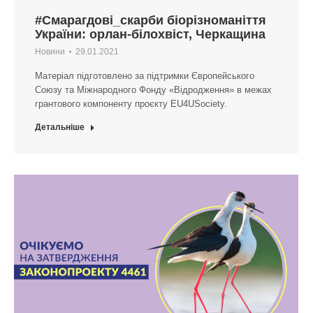
#Смарагдові_скарби біорізноманіття
України: орлан-білохвіст, Черкащина
Новини
29.01.2021
Матеріал підготовлено за підтримки Європейського
Союзу та Міжнародного Фонду «Відродження» в межах
грантового компоненту проєкту EU4USociety.
Детальніше