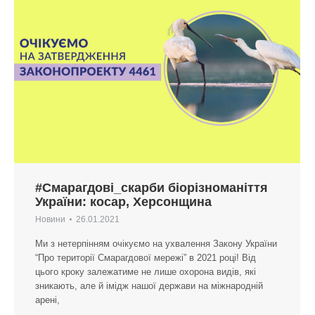
#Смарагдові_скарби біорізноманіття
України: косар, Херсонщина
Новини
26.01.2021
Ми з нетерпінням очікуємо на ухвалення Закону України
“Про території Смарагдової мережі” в 2021 році! Від
цього кроку залежатиме не лише охорона видів, які
зникають, але й імідж нашої держави на міжнародній
арені,