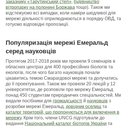
заказнику «Тарутинський степ»
,
будівництво
вітропарку на полонині Боржава
тощо). Також ми
відстежуємо всі випадки, коли наміри шкідливої для
мережі діяльності оприлюднюються в порядку ОВД, та
готуємо відповідні пропозиції.
Популяризація мережі Емеральд
серед науковців
Протягом 2017-2018 років ми провели 9 семінарів в
обласних центрах для 400 професійних біологів та
екологів, після чого багато науковців почали
цікавитись темою Смарагдової мережі та долучатись
до її проектування. Також ми провели 20 лекцій у 12
університетах, де розповіли про мережу Емеральд
понад 450 студентам природничих спеціальностей. Ми
видали посібники для
громадськості
й
науковців
з
розробки мережі Емеральд,
довідник оселищ
та
каталог територій, що пропонуються для включення в
мережу
. Крім того, члени UNCG підготували до
видання
Національний каталог біотопів України
та