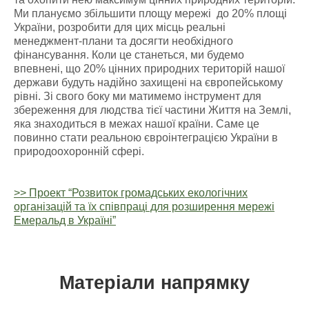
Ми плануємо збільшити площу мережі до 20% площі
України, розробити для цих місць реальні
менеджмент-плани та досягти необхідного
фінансування. Коли це станеться, ми будемо
впевнені, що 20% цінних природних територій нашої
держави будуть надійно захищені на європейському
рівні. Зі свого боку ми матимемо інструмент для
збереження для людства тієї частини Життя на Землі,
яка знаходиться в межах нашої країни. Саме це
повинно стати реальною євроінтеграцією України в
природоохоронній сфері.
>> Проект “Розвиток громадських екологічних
організацій та їх співпраці для розширення мережі
Емеральд в Україні”
Матеріали напрямку