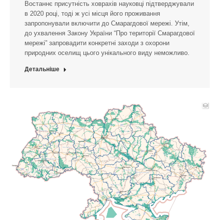
Востаннє присутність ховрахів науковці підтверджували
в 2020 році, тоді ж усі місця його проживання
запропонували включити до Смарагдової мережі. Утім,
до ухвалення Закону України “Про території Смарагдової
мережі” запровадити конкретні заходи з охорони
природних оселищ цього унікального виду неможливо.
Детальніше