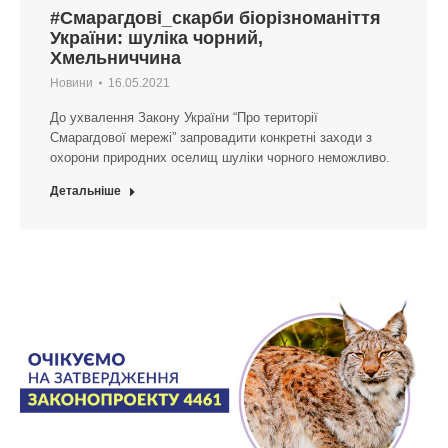
#Смарагдові_скарби біорізноманіття
України: шуліка чорний,
Хмельниччина
Новини
16.05.2021
До ухвалення Закону України “Про території
Смарагдової мережі” запровадити конкретні заходи з
охорони природних оселищ шуліки чорного неможливо.
Детальніше