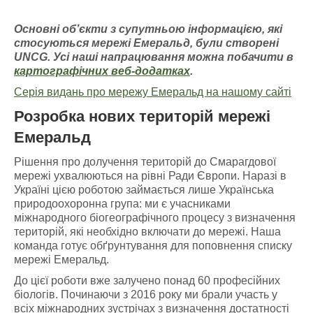
Основні об’єкти з супутньою інформацією
, які
стосуються мережі Емераль
д, були створені
UNCG
. У
сі наші напрацювання можна побачити
в
картографічних
веб-додатках
.
Серія видань про мережу Емеральд на нашому сайті
Розробка нових територій мережі
Емеральд
Рішення про долучення територій до Смарагдової
мережі ухвалюються на рівні Ради Європи. Наразі в
Україні цією роботою займається лише Українська
природоохоронна група: ми є учасниками
міжнародного біогеографічного процесу з визначення
територій, які необхідно включати до мережі. Наша
команда готує обґрунтування для поповнення списку
мережі Емеральд.
До цієї роботи вже залучено понад 60 професійних
біологів. Починаючи з 2016 року ми брали участь у
всіх міжнародних зустрічах з визначення достатності