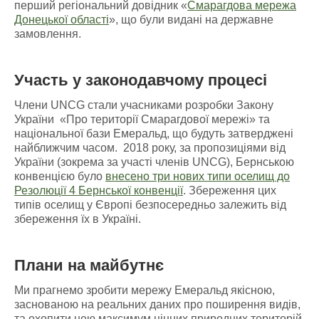
перший регіональний довідник «
Смарагдова мережа
Донецької області
», що були видані на державне
замовлення.
Участь у законодавчому процесі
Члени UNCG стали учасниками розробки Закону
України «Про території Смарагдової мережі» та
національної бази Емеральд, що будуть затверджені
найближчим часом. 2018 року, за пропозиціями від
України (зокрема за участі членів UNCG), Бернською
конвенцією було
внесено три нових типи оселищ до
Резолюції 4 Бернської конвенції
. Збереження цих
типів оселищ у Європі безпосередньо залежить від
збереження їх в Україні.
Плани на майбутнє
Ми прагнемо зробити мережу Емеральд якісною,
заснованою на реальних даних про поширення видів,
та охопити нею максимум цінних природних територій.