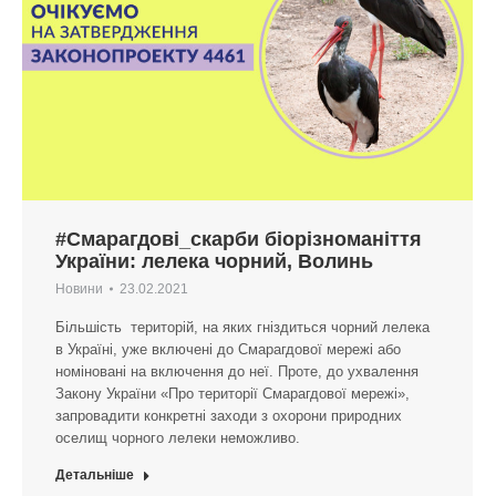
#Смарагдові_скарби біорізноманіття
України: лелека чорний, Волинь
Новини
23.02.2021
Більшість територій, на яких гніздиться чорний лелека
в Україні, уже включені до Смарагдової мережі або
номіновані на включення до неї. Проте, до ухвалення
Закону України «Про території Смарагдової мережі»,
запровадити конкретні заходи з охорони природних
оселищ чорного лелеки неможливо.
Детальніше