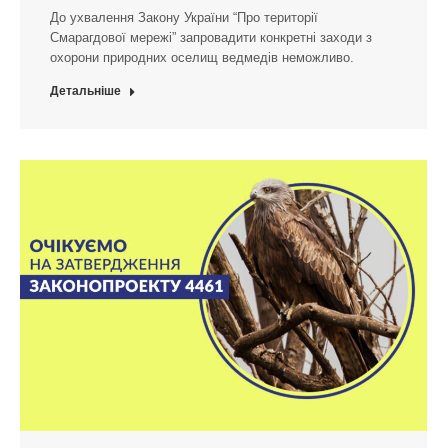
До ухвалення Закону України “Про території
Смарагдової мережі” запровадити конкретні заходи з
охорони природних оселищ ведмедів неможливо.
Детальніше