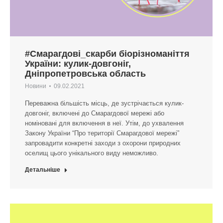
#Смарагдові_скарби біорізноманіття
України: кулик-довгоніг,
Дніпропетровська область
Новини
09.02.2021
Переважна більшість місць, де зустрічається кулик-
довгоніг, включені до Смарагдової мережі або
номіновані для включення в неї. Утім, до ухвалення
Закону України “Про території Смарагдової мережі”
запровадити конкретні заходи з охорони природних
оселищ цього унікального виду неможливо.
Детальніше