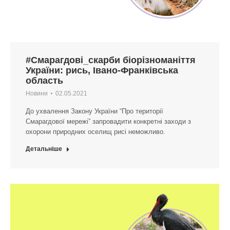
#Смарагдові_скарби біорізноманіття
України: рись, Івано-Франківська
область
Новини
02.05.2021
До ухвалення Закону України “Про території
Смарагдової мережі” запровадити конкретні заходи з
охорони природних оселищ рисі неможливо.
Детальніше