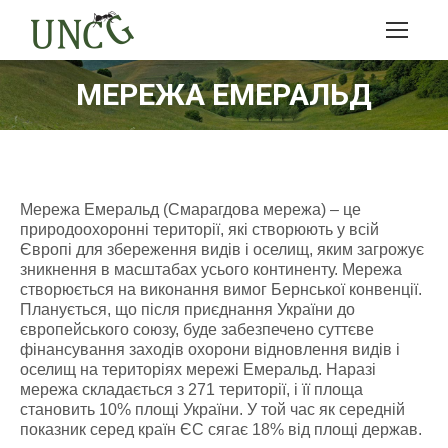
МЕРЕЖА ЕМЕРАЛЬД
Мережа Емеральд (Смарагдова мережа) – це
природоохоронні території, які створюють у всій
Європі для збереження видів і оселищ, яким загрожує
зникнення в масштабах усього континенту. Мережа
створюється на виконання вимог Бернської конвенції.
Планується, що після приєднання України до
європейського союзу, буде забезпечено суттєве
фінансування заходів охорони відновлення видів і
оселищ на територіях мережі Емеральд. Наразі
мережа складається з 271 території, і її площа
становить 10% площі України. У той час як середній
показник серед країн ЄС сягає 18% від площі держав.