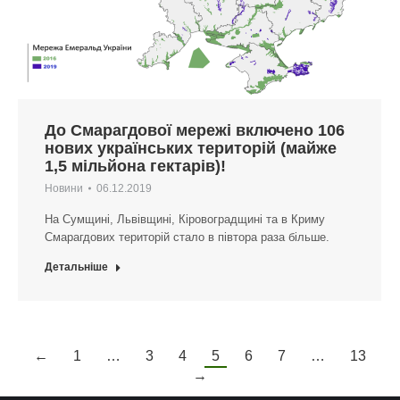
До Смарагдової мережі включено 106
нових українських територій (майже
1,5 мільйона гектарів)!
Новини
06.12.2019
На Сумщині, Львівщині, Кіровоградщині та в Криму
Смарагдових територій стало в півтора раза більше.
Детальніше
←
1
…
3
4
5
6
7
…
13
→