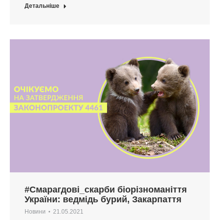
Детальніше
#Смарагдові_скарби біорізноманіття
України: ведмідь бурий, Закарпаття
Новини
21.05.2021