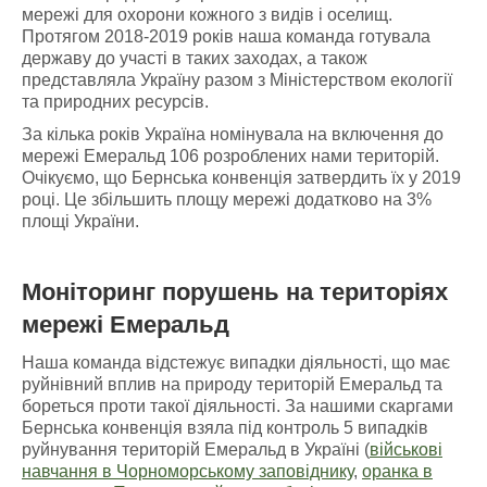
мережі для охорони кожного з видів і оселищ.
Протягом 2018-2019 років наша команда готувала
державу до участі в таких заходах, а також
представляла Україну разом з Міністерством екології
та природних ресурсів.
За кілька років Україна номінувала на включення до
мережі Емеральд 106 розроблених нами територій.
Очікуємо, що Бернська конвенція затвердить їх у 2019
році. Це збільшить площу мережі додатково на 3%
площі України.
Моніторинг порушень
на
територіях
мережі Емеральд
Наша команда відстежує випадки діяльності, що має
руйнівний вплив на природу територій Емеральд та
бореться проти такої діяльності. За нашими скаргами
Бернська конвенція взяла під контроль 5 випадків
руйнування територій Емеральд в Україні (
військові
навчання в Чорноморському заповіднику
,
оранка в