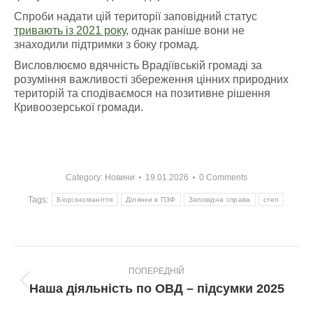
Спроби надати цій території заповідний статус
тривають із 2021 року
, однак раніше вони не
знаходили підтримки з боку громад.
Висловлюємо вдячність Врадіївській громаді за
розуміння важливості збереження цінних природних
територій та сподіваємося на позитивне рішення
Кривоозерської громади.
Category:
Новини
19.01.2026
0 Comments
Tags:
Біорізноманіття
Ділянки в ПЗФ
Заповідна справа
степ
Post
ПОПЕРЕДНІЙ
navigation
Попередній
Наша діяльність по ОВД – підсумки 2025
пост: