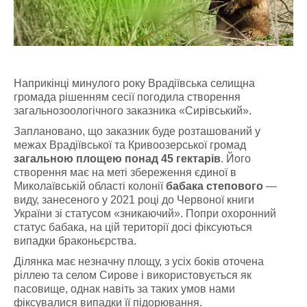
Наприкінці минулого року Врадіївська селищна
громада рішенням сесії погодила створення
загальнозоологічного заказника «Сирівський».
Заплановано, що заказник буде розташований у
межах Врадіївської та Кривоозерської громад
загальною площею понад 45 гектарів
. Його
створення має на меті збереження єдиної в
Миколаївській області колонії
бабака степового
—
виду, занесеного у 2021 році до Червоної книги
України зі статусом «зникаючий». Попри охоронний
статус бабака, на цій території досі фіксуються
випадки браконьєрства.
Ділянка має незначну площу, з усіх боків оточена
ріллею та селом Сирове і використовується як
пасовище, однак навіть за таких умов нами
фіксувалися випадки її підорювання.