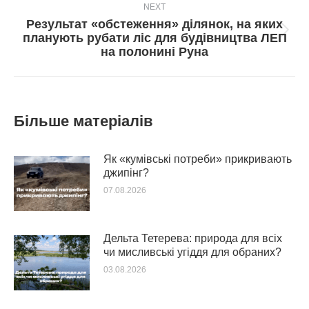
NEXT
Результат «обстеження» ділянок, на яких
Next
планують рубати ліс для будівництва ЛЕП
post:
на полонині Руна
Більше матеріалів
Як «кумівські потреби» прикривають
джипінг?
07.08.2026
Дельта Тетерева: природа для всіх
чи мисливські угіддя для обраних?
03.08.2026