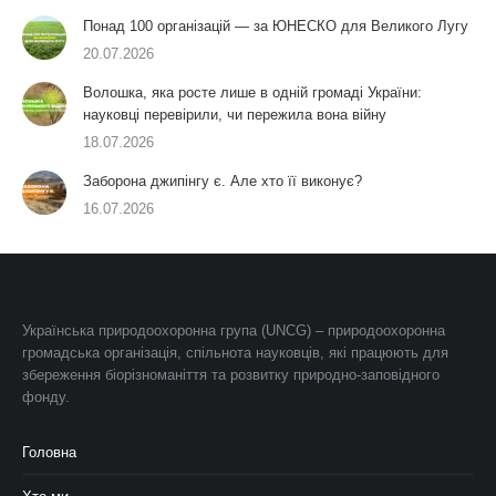
Понад 100 організацій — за ЮНЕСКО для Великого Лугу
20.07.2026
Волошка, яка росте лише в одній громаді України:
науковці перевірили, чи пережила вона війну
18.07.2026
Заборона джипінгу є. Але хто її виконує?
16.07.2026
Українська природоохоронна група (UNCG) – природоохоронна
громадська організація, спільнота науковців, які працюють для
збереження біорізноманіття та розвитку природно-заповідного
фонду.
Головна