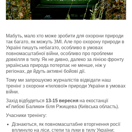
Мабуть, мало хто може зробити для охорони природи
так багато, як можуть ЗМІ. Але про охорону природи в
Україні пишуть небагато, особливо в умовах
повномасштабної війни, особливо про проблеми
довкілля в тилу. Як не дивно, далеко за лінією фронту
українська природа потерпає не менше, ніж у
регіонах, де йдуть активні бойові дії.
Тому ми запрошуємо журналістів відвідати наш
тренінг з охорони
«
тилової
»
природи України в умовах
війни.
Захід відбудеться
13-15 вересня
на екостанції
«
Глибокі Балики
»
біля Ржищева (Київська область).
Учасники тренінгу:
Дізнаються, як повномасштабне вторгнення росії
вплинуло на ліси, степи та луки в тилу України;