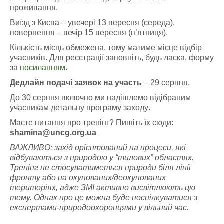
проживання.
Виїзд з Києва – увечері 13 вересня (середа),
повернення – вечір 15 вересня (п’ятниця).
Кількість місць обмежена, тому матиме місце відбір
учасників. Для реєстрації заповніть, будь ласка, форму
за
посиланням
.
Дедлайн подачі заявок на участь
– 29 серпня.
До 30 серпня включно ми надішлемо відібраним
учасникам детальну програму заходу
.
Маєте питання про тренінг? Пишіть їх сюди:
shamina@uncg.org.ua
ВАЖЛИВО: захід орієнтований на процеси, які
відбуваються з природою у “тилових” областях.
Тренінг не стосуватиметься природи біля лінії
фронту або на окупованих/деокупованих
територіях, адже ЗМІ активно висвітлюють цю
тему. Однак про це можна буде поспілкуватися з
експертами-природоохоронцями у вільний час.