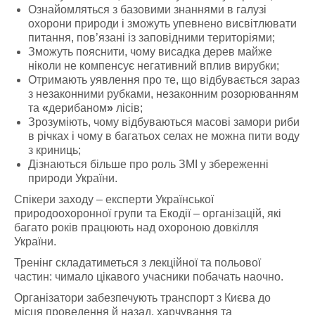
Ознайомляться з базовими знаннями в галузі
охорони природи і зможуть упевнено висвітлювати
питання, пов’язані із заповідними територіями;
Зможуть пояснити, чому висадка дерев майже
ніколи не компенсує негативний вплив вирубки;
Отримають уявлення про те, що відбувається зараз
з незаконними рубками, незаконним розорюванням
та
«
дерибаном
»
лісів;
Зрозуміють, чому відбуваються масові замори риби
в річках і чому в багатьох селах не можна пити воду
з криниць;
Дізнаються більше про роль ЗМІ у збереженні
природи України.
Спікери заходу – експерти Української
природоохоронної групи та Екодії – організацій, які
багато років працюють над охороною довкілля
України.
Тренінг складатиметься з лекційної та польової
частин: чимало цікавого учасники побачать наочно.
Організатори забезпечують транспорт з Києва до
місця проведення й назад, харчування та