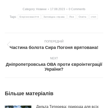
Category:
Новини
17.08.2023
0 Comments
Tags:
Біорізноманіття
Заповідна справа
Ліси
Освіта
степ
Post
ПОПЕРЕДНІЙ
navigation
Попередній
Частина болота Сира Погоня врятована!
пост:
NEXT
Дніпропетровська ОВА проти євроінтеграції
Next
України?
post:
Більше матеріалів
Дельта Тетерева: природа для всіх