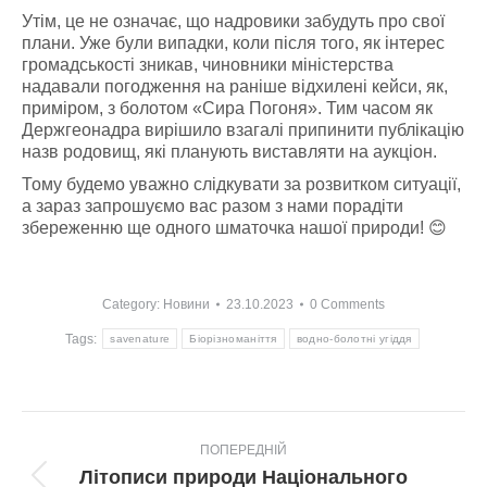
Утім, це не означає, що надровики забудуть про свої
плани. Уже були випадки, коли після того, як інтерес
громадськості зникав, чиновники міністерства
надавали погодження на раніше відхилені кейси, як,
приміром, з болотом «Сира Погоня». Тим часом як
Держгеонадра вирішило взагалі припинити публікацію
назв родовищ, які планують виставляти на аукціон.
Тому будемо уважно слідкувати за розвитком ситуації,
а зараз запрошуємо вас разом з нами порадіти
збереженню ще одного шматочка нашої природи! 😊
Category:
Новини
23.10.2023
0 Comments
Tags:
savenature
Біорізноманіття
водно-болотні угіддя
Post
ПОПЕРЕДНІЙ
navigation
Літописи природи Національного
Попередній