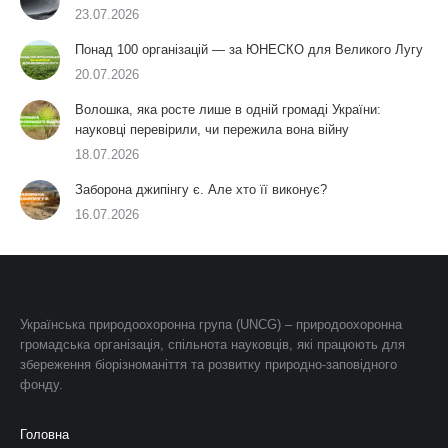
23.07.2026
Понад 100 організацій — за ЮНЕСКО для Великого Лугу
20.07.2026
Волошка, яка росте лише в одній громаді України:
науковці перевірили, чи пережила вона війну
18.07.2026
Заборона джипінгу є. Але хто її виконує?
16.07.2026
Українська природоохоронна група (UNCG) – природоохоронна
громадська організація, спільнота науковців, які працюють для
збереження біорізноманіття та розвитку природно-заповідного
фонду.
Головна