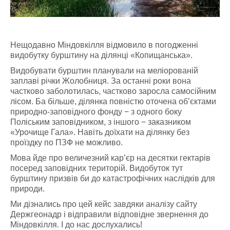
Нещодавно Міндовкілля відмовило в погодженні
видобутку бурштину на ділянці «Копищанська».
Видобувати бурштин планували на меліорованій
заплаві річки Жолобниця. За останні роки вона
частково заболотилась, частково заросла самосійним
лісом. Ба більше, ділянка повністю оточена об’єктами
природно-заповідного фонду − з одного боку
Поліським заповідником, з іншого − заказником
«Урочище Гала». Навіть доїхати на ділянку без
проїздку по ПЗФ не можливо.
Мова йде про величезний кар’єр на десятки гектарів
посеред заповідних територій. Видобуток тут
бурштину призвів би до катастрофічних наслідків для
природи.
Ми дізнались про цей кейс завдяки аналізу сайту
Держгеонадр і відправили відповідне звернення до
Міндовкілля. І до нас дослухались!