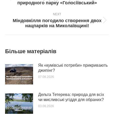
природного парку «Голосіївський»
пост:
NEXT
Міндовкілля погодило створення двох
Next
нацпарків на Миколаївщині!
post:
Більше матеріалів
Як «кумівські потреби» прикривають
джипінг?
07.08.2026
Дельта Тетерева: природа для всіх
чи мисливські угіддя для обраних?
03.08.2026