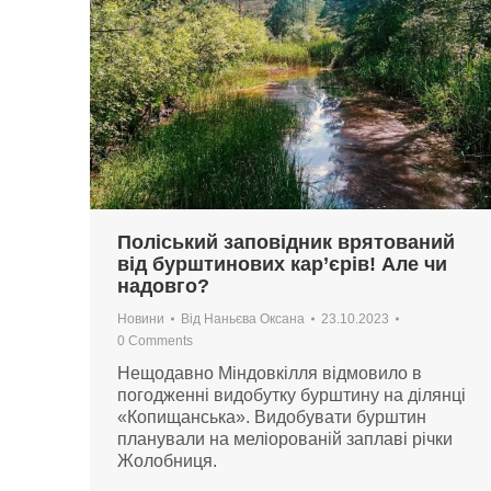
Поліський заповідник врятований
від бурштинових кар’єрів! Але чи
надовго?
Новини
Від
Наньєва Оксана
23.10.2023
0 Comments
Нещодавно Міндовкілля відмовило в
погодженні видобутку бурштину на ділянці
«Копищанська». Видобувати бурштин
планували на меліорованій заплаві річки
Жолобниця.