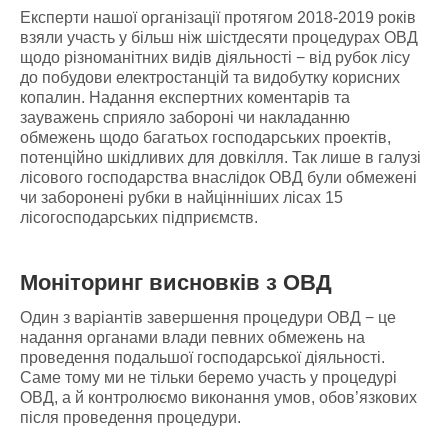
Експерти нашої організації протягом 2018-2019 років
взяли участь у більш ніж шістдесяти процедурах ОВД
щодо різноманітних видів діяльності − від рубок лісу
до побудови електростанцій та видобутку корисних
копалин. Надання експертних коментарів та
зауважень сприяло забороні чи накладанню
обмежень щодо багатьох господарських проектів,
потенційно шкідливих для довкілля. Так лише в галузі
лісового господарства внаслідок ОВД були обмежені
чи заборонені рубки в найцінніших лісах 15
лісогосподарських підприємств.
Моніторинг висновків з ОВД
Один з варіантів завершення процедури ОВД − це
надання органами влади певних обмежень на
проведення подальшої господарської діяльності.
Саме тому ми не тільки беремо участь у процедурі
ОВД, а й контролюємо виконання умов, обов’язкових
після проведення процедури.