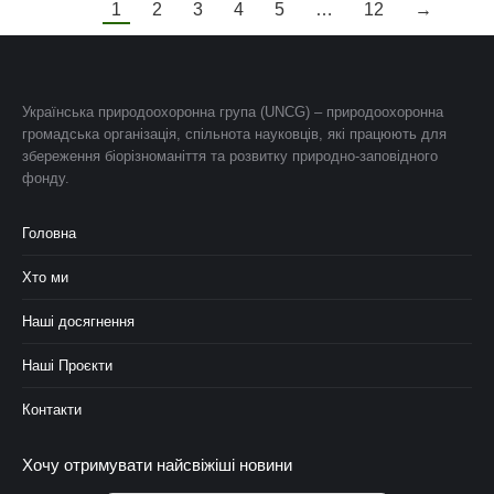
1
2
3
4
5
…
12
→
Українська природоохоронна група (UNCG) – природоохоронна
громадська організація, спільнота науковців, які працюють для
збереження біорізноманіття та розвитку природно-заповідного
фонду.
Головна
Хто ми
Наші досягнення
Наші Проєкти
Контакти
Хочу отримувати найсвіжіші новини