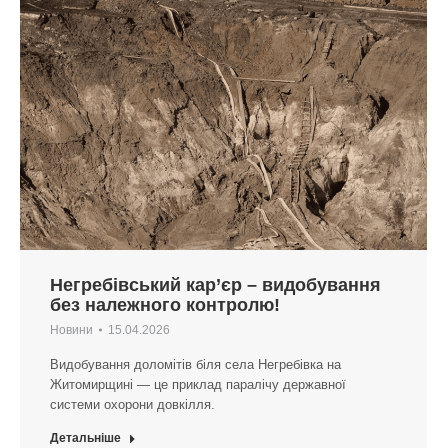
Негребівський кар’єр – видобування
без належного контролю!
Новини
15.04.2026
Видобування доломітів біля села Негребівка на
Житомирщині — це приклад паралічу державної
системи охорони довкілля.
Детальніше