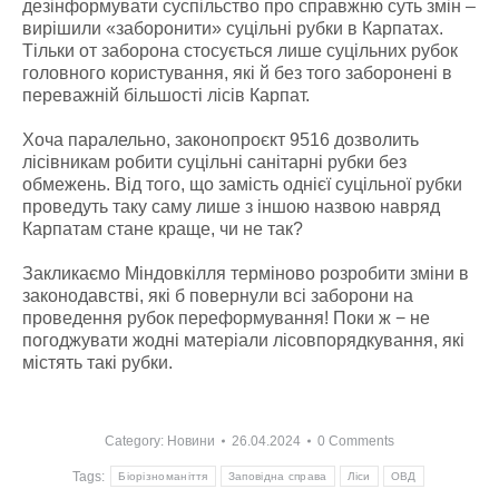
дезінформувати суспільство про справжню суть змін –
вирішили «заборонити» суцільні рубки в Карпатах.
Тільки от заборона стосується лише суцільних рубок
головного користування, які й без того заборонені в
переважній більшості лісів Карпат.
Хоча паралельно, законопроєкт 9516 дозволить
лісівникам робити суцільні санітарні рубки без
обмежень. Від того, що замість однієї суцільної рубки
проведуть таку саму лише з іншою назвою навряд
Карпатам стане краще, чи не так?
Закликаємо Міндовкілля терміново розробити зміни в
законодавстві, які б повернули всі заборони на
проведення рубок переформування! Поки ж − не
погоджувати жодні матеріали лісовпорядкування, які
містять такі рубки.
Category:
Новини
26.04.2024
0 Comments
Tags:
Біорізноманіття
Заповідна справа
Ліси
ОВД