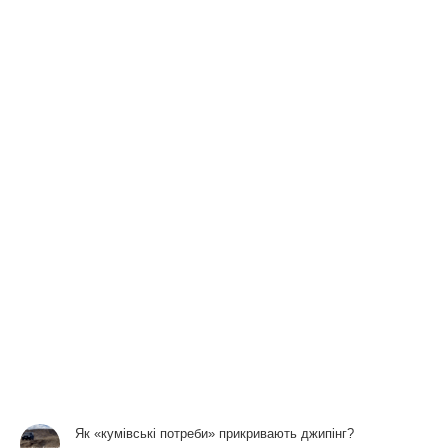
Як «кумівські потреби» прикривають джипінг?