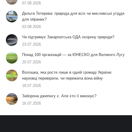
07.08.2026
Дельта Тетерева: природа для всіх чи мисливські угіддя
для обраних?
03.08.2026
Чи підтримує Закарпатська ОДА охорону природи?
23.07.2026
Понад 100 організацій — за ЮНЕСКО для Великого Лугу
20.07.2026
Волошка, яка росте лише в одній громаді України:
науковці перевірили, чи пережила вона війну
18.07.2026
Заборона джипінгу є. Але хто її виконує?
16.07.2026