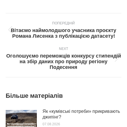
Post
ПОПЕРЕДНІЙ
navigation
Вітаємо наймолодшого учасника проєкту
Попередній
Романа Лисенка з публікацією датасету!
пост:
NEXT
Оголошуємо переможців конкурсу стипендій
Next
на збір даних про природу регіону
post:
Подесення
Більше матеріалів
Як «кумівські потреби» прикривають
джипінг?
07.08.2026