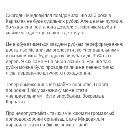
Сьогодні Міндовкілля повідомило, що за 3 роки в
Карпатах не буде суцільних рубок. Але це маніпуляція,
бо ухвалена постанова дозволяє лісівникам рубати
майже усюди − що хочуть і де хочуть.
Це відбуватиметься завдяки рубкам переформування:
достатньо лісівникам оголосити ліс «неправильним» −
у ньому можна буде одразу вирубати до 35% всіх
дерев. Яких саме − на вибір лісників. Раніше такі
рубки можна було проводити лише в певних типах
лісів, переважно штучного походження.
Тепер обмеження зняті майже повністю. І навіть
природний ліс у заказнику може стати
«неправильним» і бути вирубаним. Зокрема в
Карпатах.
Про недопустимість таких змін кричали громадські
природоохоронні організації, але Міндовкілля
вирішило стати на бік лісівників. І щоб