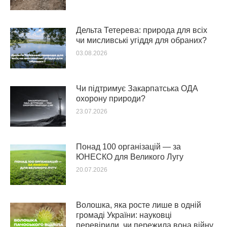
Дельта Тетерева: природа для всіх
чи мисливські угіддя для обраних?
03.08.2026
Чи підтримує Закарпатська ОДА
охорону природи?
23.07.2026
Понад 100 організацій — за
ЮНЕСКО для Великого Лугу
20.07.2026
Волошка, яка росте лише в одній
громаді України: науковці
перевірили, чи пережила вона війну