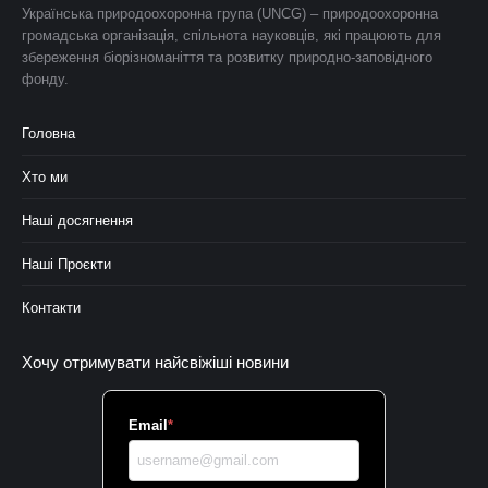
Українська природоохоронна група (UNCG) – природоохоронна
громадська організація, спільнота науковців, які працюють для
збереження біорізноманіття та розвитку природно-заповідного
фонду.
Головна
Хто ми
Наші досягнення
Наші Проєкти
Контакти
Хочу отримувати найсвіжіші новини
Email
*