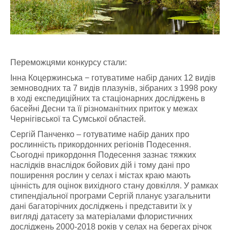
Переможцями конкурсу стали:
Інна Коцержинська − готуватиме набір даних 12 видів
земноводних та 7 видів плазунів, зібраних з 1998 року
в ході експедиційних та стаціонарних досліджень в
басейні Десни та її різноманітних приток у межах
Чернігівської та Сумської областей.
Сергій Панченко – готуватиме набір даних про
рослинність прикордонних регіонів Подесення.
Сьогодні прикордоння Подесення зазнає тяжких
наслідків внаслідок бойових дій і тому дані про
поширення рослин у селах і містах краю мають
цінність для оцінок вихідного стану довкілля. У рамках
стипендіальної програми Сергій планує узагальнити
дані багаторічних досліджень і представити їх у
вигляді датасету за матеріалами флористичних
досліджень 2000-2018 років у селах на берегах річок