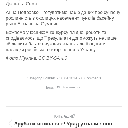
Десна та Снов.
Анна Поправко – готуватиме набір даних про сучасну
рослинність в околицях населених пунктів басейну
річки Есмань на Сумщині.
Бажаємо учасникам конкурсу плідної роботи та
сподіваємось, що її результати допоможуть не лише
збільшити багаж наукових знань, але й оцінити
наслідки російського вторгнення в Україну.
Фото Kiyanka, CC BY-SA 4.0
Category:
Новини
30.04.2024
0 Comments
Tags:
Біорізноманіття
Post
ПОПЕРЕДНІЙ
navigation
Зрубати можна все! Уряд ухвалив нові
Попередній