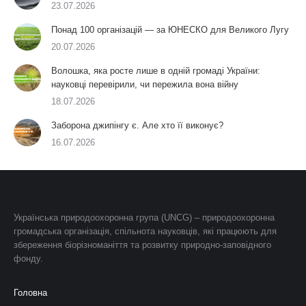
23.07.2026
Понад 100 організацій — за ЮНЕСКО для Великого Лугу
20.07.2026
Волошка, яка росте лише в одній громаді України:
науковці перевірили, чи пережила вона війну
18.07.2026
Заборона джипінгу є. Але хто її виконує?
16.07.2026
Українська природоохоронна група (UNCG) – природоохоронна
громадська організація, спільнота науковців, які працюють для
збереження біорізноманіття та розвитку природно-заповідного
фонду.
Головна