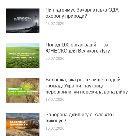
Чи підтримує Закарпатська ОДА
охорону природи?
23.07.2026
Понад 100 організацій — за
ЮНЕСКО для Великого Лугу
20.07.2026
Волошка, яка росте лише в одній
громаді України: науковці
перевірили, чи пережила вона війну
18.07.2026
Заборона джипінгу є. Але хто її
виконує?
16.07.2026