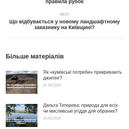
правила рубок
пост:
NEXT
Що відбувається у новому ландшафтному
Next
заказнику на Київщині?
post:
Більше матеріалів
Як «кумівські потреби» прикривають
джипінг?
07.08.2026
Дельта Тетерева: природа для всіх
чи мисливські угіддя для обраних?
03.08.2026