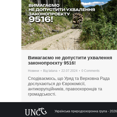
Вимагаємо не допустити ухвалення
законопроєкту 9516!
Новини
Від
tatana
22.07.2024
0 Comments
Сподіваємось, що Уряд та Верховна Рада
дослухаються до Єврокомісії,
антикорупційників, правоохоронців та
громадськості.
Українська природоохоронна група - 2026