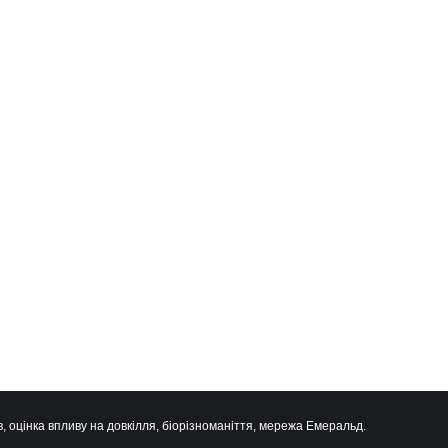
, оцінка впливу на довкілля, біорізноманіття, мережа Емеральд.