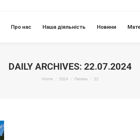
Про нас
Наша діяльність
Новини
Матері
Про нас
Наша діяльність
Новини
Мате
DAILY ARCHIVES:
22.07.2024
Ви тут:
Home
2024
Липень
22